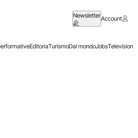
Newsletter
Account
performative
Editoria
Turismo
Dal mondo
Jobs
Television