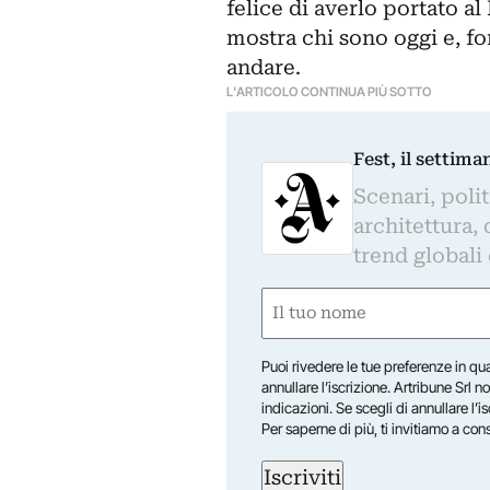
felice di averlo portato a
mostra chi sono oggi e, fo
andare.
L'ARTICOLO CONTINUA PIÙ SOTTO
Fest, il settima
Scenari, polit
architettura, 
trend globali
Nome
(Obbligatorio)
Nome
Puoi rivedere le tue preferenze in qua
annullare l’iscrizione. Artribune Srl no
indicazioni. Se scegli di annullare l’i
Per saperne di più, ti invitiamo a con
Iscriviti