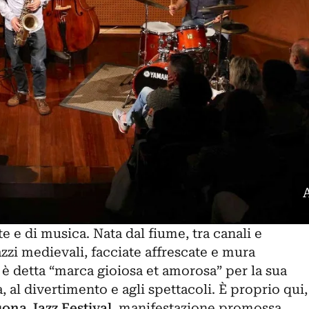
te e di musica. Nata dal fiume, tra canali e
azzi medievali, facciate affrescate e mura
è detta “marca gioiosa et amorosa” per la sua
, al divertimento e agli spettacoli. È proprio qui,
ona Jazz Festival
, manifestazione promossa