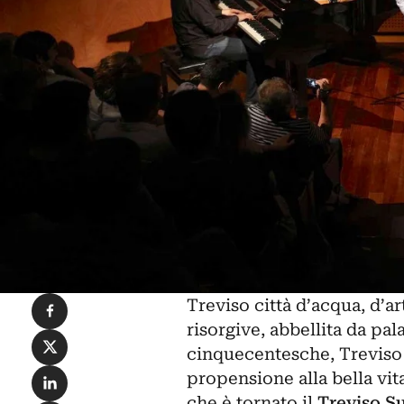
Condividi su Facebook
Treviso città d’acqua, d’ar
risorgive, abbellita da pal
Condividi su X
cinquecentesche, Treviso 
Condividi su LinkedIn
propensione alla bella vita
che è tornato il
Treviso Su