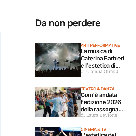
Da non perdere
ARTI PERFORMATIVE
La musica di
Caterina Barbieri
e l’estetica di
di Claudia Giraud
Christian Marclay
aprono il
Romaeuropa
TEATRO & DANZA
Com’è andata
Festival 2026
l’edizione 2026
della rassegna
di Laura Bevione
Bolzano Danza. Il
reportage
CINEMA & TV
L’estetica del