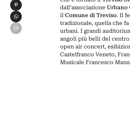
Condividi su Pinterest
dall’associazione
Urbano
Condividi su WhatsApp
il
Comune di Treviso
. Il 
tradizionale, quella che fa
Condividi su Email
urbani. I grandi auditorium
angoli più belli del centro
open air concert, esibizio
Castelfranco Veneto, Fran
Musicale Francesco Manza