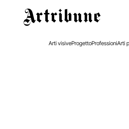
Artribune
Arti visive
Progetto
Professioni
Arti 