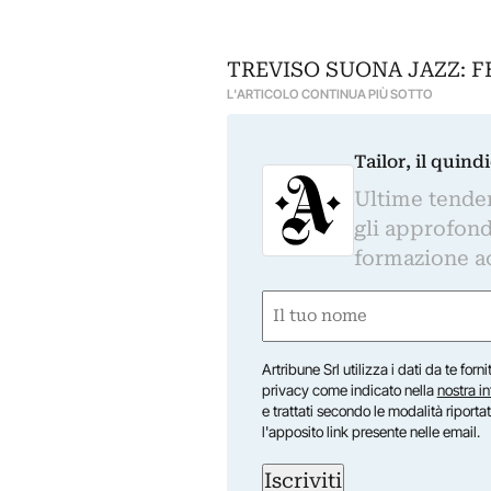
TREVISO SUONA JAZZ: F
L'ARTICOLO CONTINUA PIÙ SOTTO
Tailor, il quin
Ultime tendenz
gli approfond
formazione a
Nome
(Obbligatorio)
Nome
Artribune Srl utilizza i dati da te forn
privacy come indicato nella
nostra i
e trattati secondo le modalità riporta
l'apposito link presente nelle email.
Iscriviti