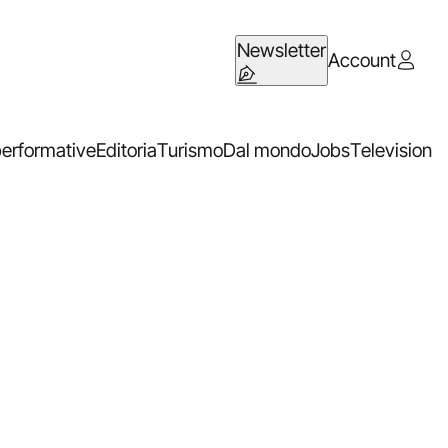
Newsletter
Account
performative
Editoria
Turismo
Dal mondo
Jobs
Television