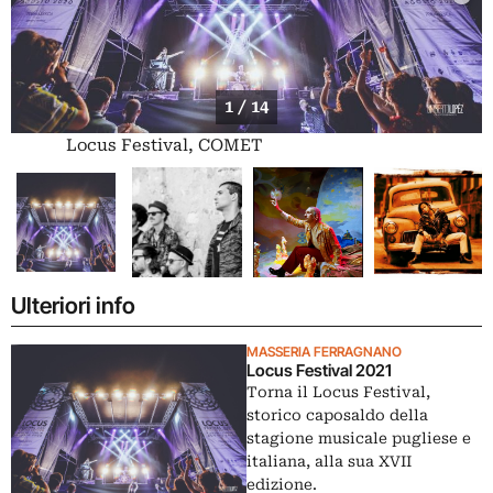
1 / 14
Locus Festival, COMET
Ulteriori info
MASSERIA FERRAGNANO
Locus Festival 2021
Torna il Locus Festival,
storico caposaldo della
stagione musicale pugliese e
italiana, alla sua XVII
edizione.