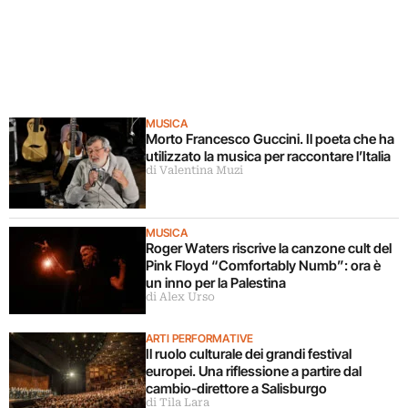
MUSICA
Morto Francesco Guccini. Il poeta che ha
utilizzato la musica per raccontare l’Italia
di Valentina Muzi
MUSICA
Roger Waters riscrive la canzone cult del
Pink Floyd “Comfortably Numb”: ora è
un inno per la Palestina
di Alex Urso
ARTI PERFORMATIVE
Il ruolo culturale dei grandi festival
europei. Una riflessione a partire dal
cambio-direttore a Salisburgo
di Tila Lara