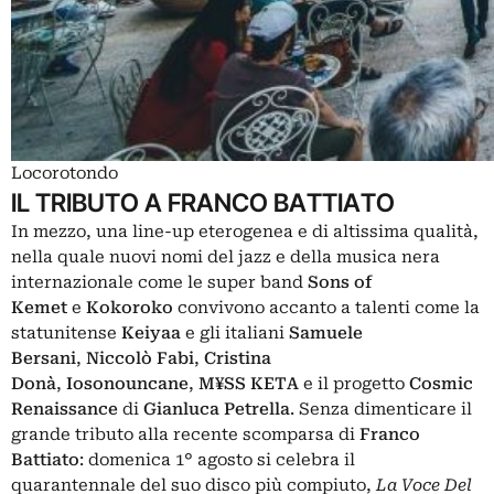
Locorotondo
IL TRIBUTO A FRANCO BATTIATO
In mezzo, una line-up eterogenea e di altissima qualità,
nella quale nuovi nomi del jazz e della musica nera
internazionale come le super band
Sons of
Kemet
e
Kokoroko
convivono accanto a talenti come la
statunitense
Keiyaa
e gli italiani
Samuele
Bersani
,
Niccolò Fabi
,
Cristina
Donà
,
Iosonouncane
,
M¥SS KETA
e il progetto
Cosmic
Renaissance
di
Gianluca Petrella
. Senza dimenticare il
grande tributo alla recente scomparsa di
Franco
Battiato
: domenica 1° agosto si celebra il
quarantennale del suo disco più compiuto,
La Voce Del