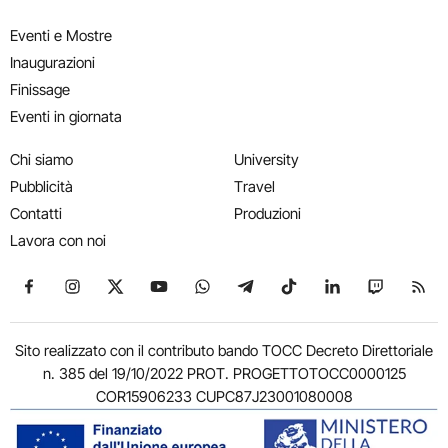
Eventi e Mostre
Inaugurazioni
Finissage
Eventi in giornata
Chi siamo
University
Pubblicità
Travel
Contatti
Produzioni
Lavora con noi
Seguici su Facebook
Seguici su Instagram
Seguici su X
Seguici su YouTube
Seguici su WhatsApp
Seguici su Telegram
Seguici su TikTok
Seguici su Link
Seguici su
Segui
Sito realizzato con il contributo bando TOCC Decreto Direttoriale
n. 385 del 19/10/2022 PROT. PROGETTOTOCC0000125
COR15906233 CUPC87J23001080008