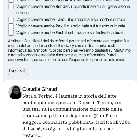
Voglio ricevere anche
Render
: il quindicinale sulla rigenerazione
urbana
Voglio ricevere anche
Tailor
: il quindicinale su moda e cultura
Voglio ricevere anche
Pax
: il quindicinale sul turismo culturale
Voglio ricevere anche
Fest
: il settimanale sui festival culturali
Artribune Srl utilizza i dati da te forniti per tenerti informato con regolarità sul
mondo dell'arte, nel rispetto della privacy come indicato nella
nostra
informativa
. Iscrivendoti i tuoi dati personali verranno trasferiti su MailChimp
e trattati secondo le modalità riportate in
questa informativa
. Potrai
disiscriverti in qualsiasi momento con l'apposito link presente nelle email.
Iscriviti
Claudia Giraud
Nata a Torino, è laureata in storia dell’arte
contemporanea presso il Dams di Torino, con
una tesi sulla contaminazione culturale nella
produzione pittorica degli anni '50 di Piero
Ruggeri. Giornalista pubblicista, iscritta all’Albo
dal 2006, svolge attività giornalistica per
testate…