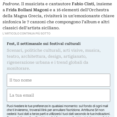
Padrone
. Il musicista e cantautore
Fabio Cinti
, insieme
a
Frida Bollani Magoni
e a 16 elementi dell’Orchestra
della Magna Grecia, rivisiterà in un’emozionante chiave
sinfonica le 7 canzoni che compongono l’album e altri
classici dell’artista siciliano.
L'ARTICOLO CONTINUA PIÙ SOTTO
Fest, il settimanale sui festival culturali
Scenari, politiche culturali, arti visive, musica,
teatro, architettura, design, artigianato,
rigenerazione urbana e i trend globali da
monitorare.
Nome
(Obbligatorio)
Nome
Email
(Obbligatorio)
Puoi rivedere le tue preferenze in qualsiasi momento: sul fondo di ogni mail
che ti invieremo, troverai il link per annullare l’iscrizione. Artribune Srl non
cederà i tuoi dati a terze parti e utilizzerà i tuoi dati secondo le tue indicazioni.