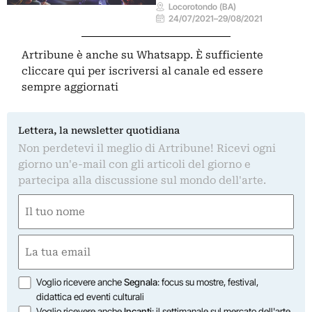
Locorotondo (BA)
24/07/2021
–
29/08/2021
Artribune è anche su Whatsapp. È sufficiente
cliccare qui
per iscriversi al canale ed essere
sempre aggiornati
Lettera, la newsletter quotidiana
Non perdetevi il meglio di Artribune! Ricevi ogni
giorno un'e-mail con gli articoli del giorno e
partecipa alla discussione sul mondo dell'arte.
Nome
(Obbligatorio)
Nome
Email
(Obbligatorio)
Opzioni
Voglio ricevere anche
Segnala
: focus su mostre, festival,
didattica ed eventi culturali
Voglio ricevere anche
Incanti
: il settimanale sul mercato dell'arte