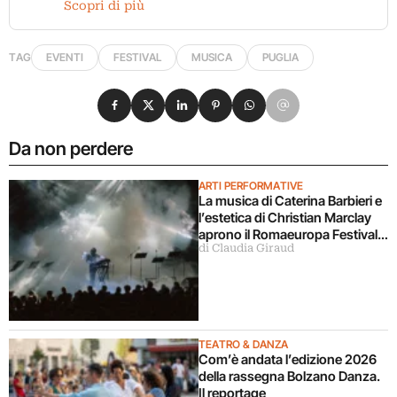
Scopri di più
TAG
EVENTI
FESTIVAL
MUSICA
PUGLIA
Condividi su Facebook
Condividi su X
Condividi su LinkedIn
Condividi su Pinterest
Condividi su WhatsApp
Condividi su Email
Da non perdere
ARTI PERFORMATIVE
La musica di Caterina Barbieri e
l’estetica di Christian Marclay
aprono il Romaeuropa Festival
di Claudia Giraud
2026
TEATRO & DANZA
Com’è andata l’edizione 2026
della rassegna Bolzano Danza.
Il reportage