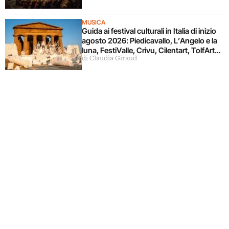
MUSICA
Guida ai festival culturali in Italia di inizio
agosto 2026: Piedicavallo, L’Angelo e la
luna, FestiValle, Crivu, Cilentart, TolfArte,
di Claudia Giraud
Pietrasanta è Ceramica