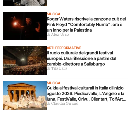
MUSICA
Roger Waters riscrive la canzone cult del
Pink Floyd “Comfortably Numb”: ora è
un inno per la Palestina
di Alex Urso
ARTI PERFORMATIVE
Il ruolo culturale dei grandi festival
europei. Una riflessione a partire dal
cambio-direttore a Salisburgo
di Tila Lara
MUSICA
Guida ai festival culturali in Italia di inizio
agosto 2026: Piedicavallo, L’Angelo e la
luna, FestiValle, Crivu, Cilentart, TolfArte,
di Claudia Giraud
Pietrasanta è Ceramica