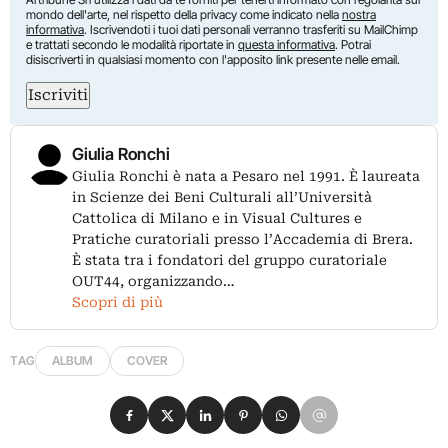
mondo dell'arte, nel rispetto della privacy come indicato nella
nostra
informativa
. Iscrivendoti i tuoi dati personali verranno trasferiti su MailChimp
e trattati secondo le modalità riportate in
questa informativa
. Potrai
disiscriverti in qualsiasi momento con l'apposito link presente nelle email.
Iscriviti
Giulia Ronchi
Giulia Ronchi è nata a Pesaro nel 1991. È laureata
in Scienze dei Beni Culturali all’Università
Cattolica di Milano e in Visual Cultures e
Pratiche curatoriali presso l’Accademia di Brera.
È stata tra i fondatori del gruppo curatoriale
OUT44, organizzando…
Scopri di più
TAG
ALBUM
COVER
Condividi su Facebook
Condividi su X
Condividi su LinkedIn
Condividi su Pinterest
Condividi su WhatsApp
Condividi su Email