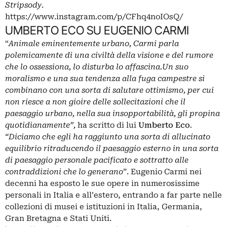
Stripsody
.
https://www.instagram.com/p/CFhq4noIOsQ/
UMBERTO ECO SU EUGENIO CARMI
“
Animale eminentemente urbano, Carmi parla
polemicamente di una civiltà della visione e del rumore
che lo ossessiona, lo disturba lo affascina.Un suo
moralismo e una sua tendenza alla fuga campestre si
combinano con una sorta di salutare ottimismo, per cui
non riesce a non gioire delle sollecitazioni che il
paesaggio urbano, nella sua insopportabilità, gli propina
quotidianamente”,
ha scritto di lui
Umberto Eco
.
“Diciamo che egli ha raggiunto una sorta di allucinato
equilibrio ritraducendo il paesaggio esterno in una sorta
di paesaggio personale pacificato e sottratto alle
contraddizioni che lo generano
”. Eugenio Carmi nei
decenni ha esposto le sue opere in numerosissime
personali in Italia e all’estero, entrando a far parte nelle
collezioni di musei e istituzioni in Italia, Germania,
Gran Bretagna e Stati Uniti.