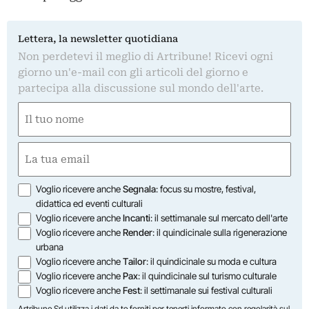
Lettera, la newsletter quotidiana
Non perdetevi il meglio di Artribune! Ricevi ogni
giorno un'e-mail con gli articoli del giorno e
partecipa alla discussione sul mondo dell'arte.
Nome
(Obbligatorio)
Nome
Email
(Obbligatorio)
Opzioni
Voglio ricevere anche
Segnala
: focus su mostre, festival,
didattica ed eventi culturali
Voglio ricevere anche
Incanti
: il settimanale sul mercato dell'arte
Voglio ricevere anche
Render
: il quindicinale sulla rigenerazione
urbana
Voglio ricevere anche
Tailor
: il quindicinale su moda e cultura
Voglio ricevere anche
Pax
: il quindicinale sul turismo culturale
Voglio ricevere anche
Fest
: il settimanale sui festival culturali
Artribune Srl utilizza i dati da te forniti per tenerti informato con regolarità sul