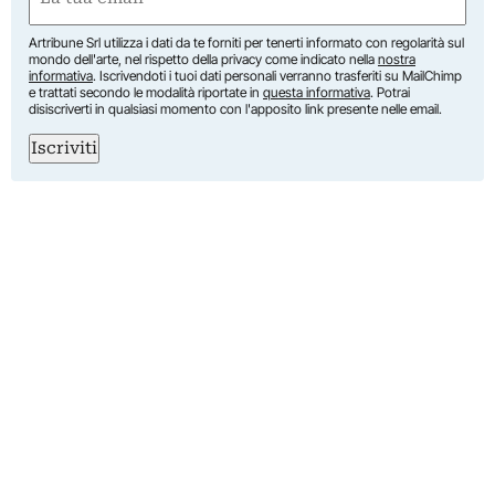
(Obbligatorio)
Artribune Srl utilizza i dati da te forniti per tenerti informato con regolarità sul
mondo dell'arte, nel rispetto della privacy come indicato nella
nostra
informativa
. Iscrivendoti i tuoi dati personali verranno trasferiti su MailChimp
e trattati secondo le modalità riportate in
questa informativa
. Potrai
disiscriverti in qualsiasi momento con l'apposito link presente nelle email.
Iscriviti