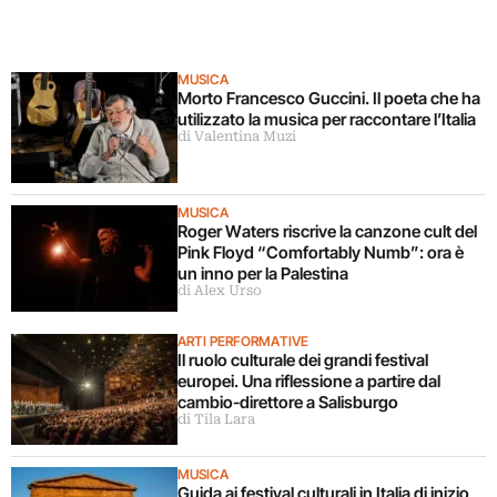
MUSICA
Morto Francesco Guccini. Il poeta che ha
utilizzato la musica per raccontare l’Italia
di Valentina Muzi
MUSICA
Roger Waters riscrive la canzone cult del
Pink Floyd “Comfortably Numb”: ora è
un inno per la Palestina
di Alex Urso
ARTI PERFORMATIVE
Il ruolo culturale dei grandi festival
europei. Una riflessione a partire dal
cambio-direttore a Salisburgo
di Tila Lara
MUSICA
Guida ai festival culturali in Italia di inizio