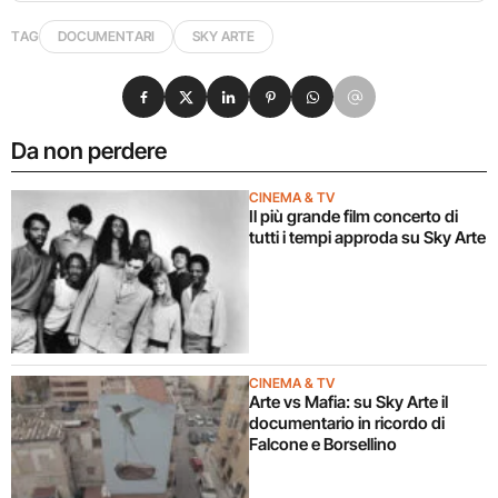
TAG
DOCUMENTARI
SKY ARTE
Condividi su Facebook
Condividi su X
Condividi su LinkedIn
Condividi su Pinterest
Condividi su WhatsApp
Condividi su Email
Da non perdere
CINEMA & TV
Il più grande film concerto di
tutti i tempi approda su Sky Arte
CINEMA & TV
Arte vs Mafia: su Sky Arte il
documentario in ricordo di
Falcone e Borsellino