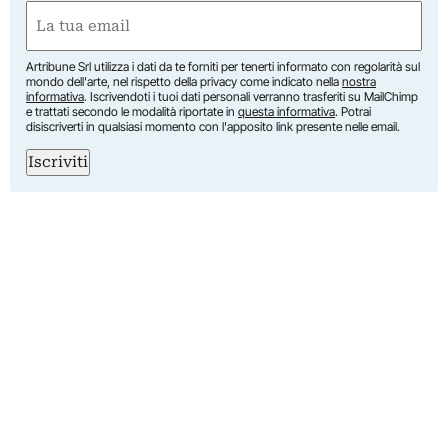
First
Email
(Required)
Artribune Srl utilizza i dati da te forniti per tenerti informato con regolarità sul
mondo dell'arte, nel rispetto della privacy come indicato nella
nostra
informativa
. Iscrivendoti i tuoi dati personali verranno trasferiti su MailChimp
e trattati secondo le modalità riportate in
questa informativa
. Potrai
disiscriverti in qualsiasi momento con l'apposito link presente nelle email.
Iscriviti