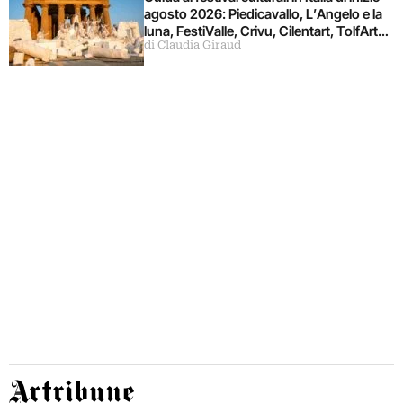
agosto 2026: Piedicavallo, L’Angelo e la
luna, FestiValle, Crivu, Cilentart, TolfArte,
di Claudia Giraud
Pietrasanta è Ceramica
Artribune