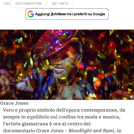
TAG
DOCUMENTARI
SKY ARTE
Grace Jones
Vero e proprio simbolo dell’epoca contemporanea, da
sempre in equilibrio sul confine tra moda e musica,
l’artista giamaicana è ora al centro del
documentario
Grace Jones ‒ Bloodlight and Bami
, in