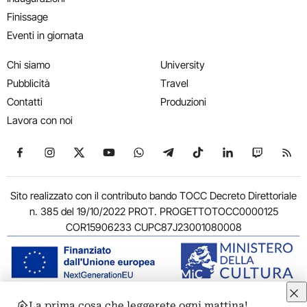
Finissage
Eventi in giornata
Chi siamo
University
Pubblicità
Travel
Contatti
Produzioni
Lavora con noi
Seguici su Facebook
Seguici su Instagram
Seguici su X
Seguici su YouTube
Seguici su WhatsApp
Seguici su Telegram
Seguici su TikTok
Seguici su Link
Seguici su
Segui
Sito realizzato con il contributo bando TOCC Decreto Direttoriale
n. 385 del 19/10/2022 PROT. PROGETTOTOCC0000125
COR15906233 CUPC87J23001080008
La prima cosa che leggerete ogni mattina!