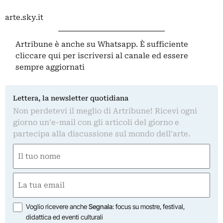
arte.sky.it
Artribune è anche su Whatsapp. È sufficiente
cliccare qui
per iscriversi al canale ed essere
sempre aggiornati
Lettera, la newsletter quotidiana
Non perdetevi il meglio di Artribune! Ricevi ogni
giorno un'e-mail con gli articoli del giorno e
partecipa alla discussione sul mondo dell'arte.
Nome
(Required)
First
Email
(Required)
Opzioni
Voglio ricevere anche
Segnala
: focus su mostre, festival,
didattica ed eventi culturali