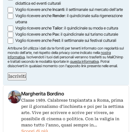
didattica ed eventi culturali
Voglio ricevere anche
Incanti
: il settimanale sul mercato dell'arte
Voglio ricevere anche
Render
: il quindicinale sulla rigenerazione
urbana
Voglio ricevere anche
Tailor
: il quindicinale su moda e cultura
Voglio ricevere anche
Pax
: il quindicinale sul turismo culturale
Voglio ricevere anche
Fest
: il settimanale sui festival culturali
Artribune Srl utilizza i dati da te forniti per tenerti informato con regolarità sul
mondo dell'arte, nel rispetto della privacy come indicato nella
nostra
informativa
. Iscrivendoti i tuoi dati personali verranno trasferiti su MailChimp
e trattati secondo le modalità riportate in
questa informativa
. Potrai
disiscriverti in qualsiasi momento con l'apposito link presente nelle email.
Iscriviti
Margherita Bordino
Classe 1989. Calabrese trapiantata a Roma, prima
per il giornalismo d’inchiesta e poi per la settima
arte. Vive per scrivere e scrive per vivere, se
possibile di cinema o politica. Con la valigia in
mano tutto l’anno, quasi sempre in…
Scopri di più