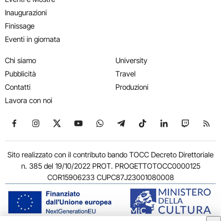
Inaugurazioni
Finissage
Eventi in giornata
Chi siamo
University
Pubblicità
Travel
Contatti
Produzioni
Lavora con noi
Seguici su Facebook
Seguici su Instagram
Seguici su X
Seguici su YouTube
Seguici su WhatsApp
Seguici su Telegram
Seguici su TikTok
Seguici su Link
Seguici su
Segui
Sito realizzato con il contributo bando TOCC Decreto Direttoriale
n. 385 del 19/10/2022 PROT. PROGETTOTOCC0000125
COR15906233 CUPC87J23001080008