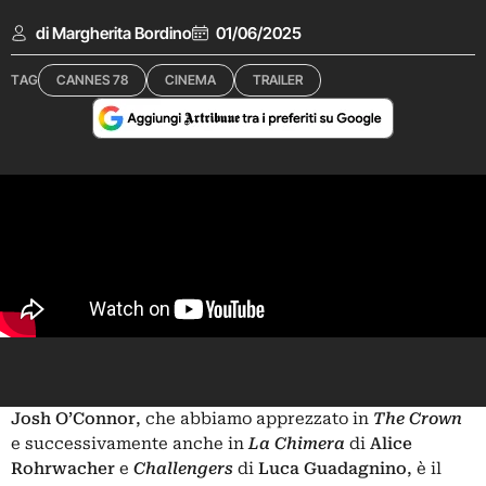
di Margherita Bordino
01/06/2025
TAG
CANNES 78
CINEMA
TRAILER
Josh O’Connor
, che abbiamo apprezzato in
The Crown
e successivamente anche in
La Chimera
di
Alice
Rohrwacher
e
Challengers
di
Luca Guadagnino
, è il