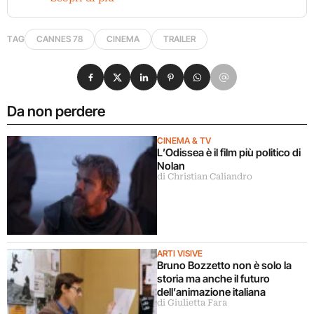
TAG
CANNES 78
CINEMA
TRAILER
Condividi su Facebook
Condividi su X
Condividi su LinkedIn
Condividi su Pinterest
Condividi su WhatsApp
Condividi su Email
Da non perdere
CINEMA & TV
L’Odissea è il film più politico di
Nolan
di Christian Caliandro
ARTI VISIVE
Bruno Bozzetto non è solo la
storia ma anche il futuro
dell’animazione italiana
di Giulietta Fara