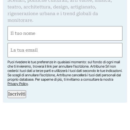
Scenari, politiche culturali, arti visive, musica,
teatro, architettura, design, artigianato,
rigenerazione urbana e i trend globali da
monitorare.
Nome
(Required)
First
Email
(Required)
Puoi rivedere le tue preferenze in qualsiasi momento: sul fondo di ogni mail
che ti invieremo, troverai il link per annullare l’iscrizione. Artribune Srl non
cederà i tuoi dati a terze parti e utilizzerà i tuoi dati secondo le tue indicazioni.
Se scegli di annullare l’iscrizione, Artribune cancellerà i tuoi dati personali dal
proprio database. Per saperne di più, ti invitiamo a consultare la nostra
Privacy Policy
.
Iscriviti