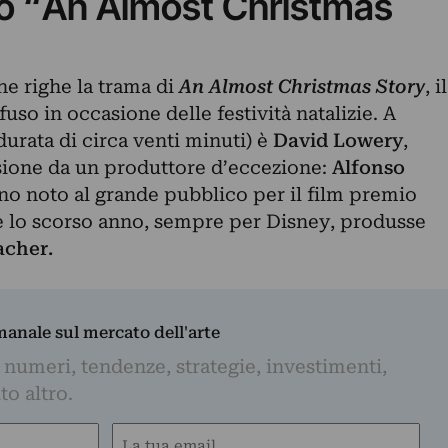
to “An Almost Christmas
e righe la trama di
An Almost Christmas Story
, il
uso in occasione delle festività natalizie. A
 durata di circa venti minuti) è
David Lowery
,
ione da un produttore d’eccezione:
Alfonso
cano noto al grande pubblico per il film premio
he lo scorso anno, sempre per Disney, produsse
acher.
imanale sul mercato dell'arte
 numeri, tendenze, strategie, investimenti,
to altro.
Email