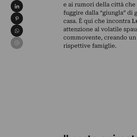
Condividi su LinkedIn
e ai rumori della città ch
fuggire dalla “giungla” di 
Condividi su Pinterest
casa. È qui che incontra
L
Condividi su WhatsApp
attenzione al volatile spa
commovente, creando un l
Condividi su Email
rispettive famiglie.