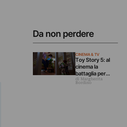
Da non perdere
CINEMA & TV
Toy Story 5: al
cinema la
battaglia per
di Margherita
l’immaginazione
Bordino
nell’era degli
schermi