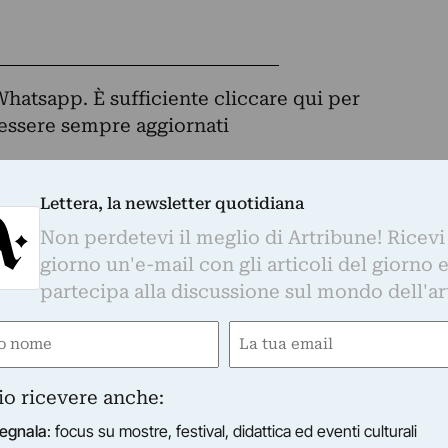
Whatsapp. È sufficiente
cliccare qui
per
d essere sempre aggiornati
Lettera, la newsletter quotidiana
otidiana
Non perdetevi il meglio di Artribune! Ricevi
giorno un'e-mail con gli articoli del giorno 
o di Artribune! Ricevi ogni giorno un'e-mail con 
partecipa alla discussione sul mondo dell'ar
partecipa alla discussione sul mondo dell'arte.
e
Email
Email
ired)
(Required)
(Required)
io ricevere anche:
s su mostre, festival, didattica ed eventi culturali
timanale sul mercato dell'arte
egnala
: focus su mostre, festival, didattica ed eventi culturali
indicinale sulla rigenerazione urbana