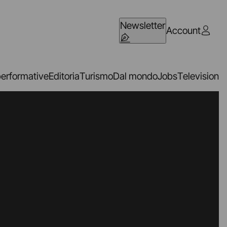
Newsletter
Account
performative
Editoria
Turismo
Dal mondo
Jobs
Television