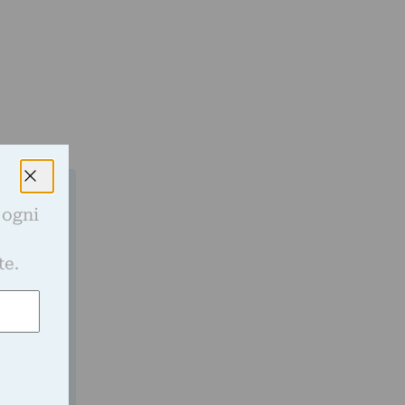
 ogni
e
gli
te.