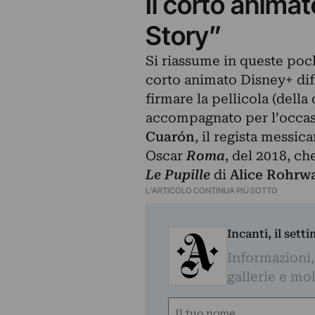
Il corto anima
Story”
Si riassume in queste poch
corto animato Disney+ diff
firmare la pellicola (della
accompagnato per l’occas
Cuarón
, il regista messi
Oscar
Roma
, del 2018, c
Le Pupille
di
Alice Rohrw
L'ARTICOLO CONTINUA PIÙ SOTTO
Incanti, il sett
Informazioni,
gallerie e mol
Nome