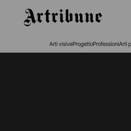
Artribune
Arti visive
Progetto
Professioni
Arti 