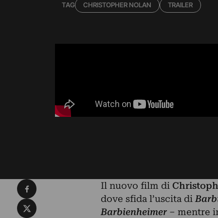
TAG
CHRISTOPHER NOLAN
TRAILER
Condividi su Facebook
Il nuovo film di
Christoph
dove sfida l’uscita di
Barb
Condividi su X
Barbienheimer
– mentre in