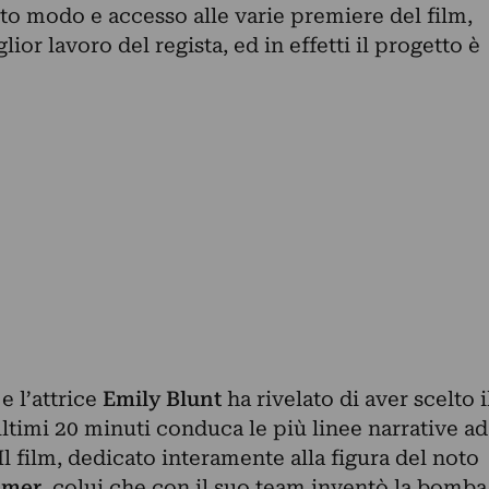
to modo e accesso alle varie premiere del film,
lior lavoro del regista, ed in effetti il progetto è
e l’attrice
Emily Blunt
ha rivelato di aver scelto i
ltimi 20 minuti conduca le più linee narrative ad
 film, dedicato interamente alla figura del noto
imer
, colui che con il suo team inventò la bomba