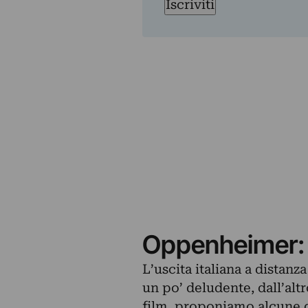
Iscriviti
Oppenheimer: l
L’uscita italiana a distanz
un po’ deludente, dall’altr
film, proponiamo alcune d