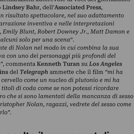
o
Lindsey Bahr
, dell’
Associated Press
,
n risultato spettacolare, nel suo adattamento
narrazione inventiva e nelle interpretazioni
, Emily Blunt, Robert Downey Jr., Matt Damon e
i, alcuni solo per una scena
“.
nte di Nolan nel modo in cui combina la sua
va con uno dei personaggi più profondi del
”
, commenta
Kenneth Turan
su
Los Angeles
lins
del
Telegraph
ammette che il film
“mi ha
 cervello come un nucleo di plutonio e mi ha
 titoli di coda come se non potessi ricordare
loro che si sono lamentati della mancanza di sesso
hristopher Nolan, ragazzi, vedrete del sesso come
rlo”.