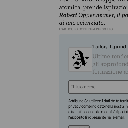
atomica, prende ispirazion
Robert
Oppenheimer, il pa
di uno scienziato.
L'ARTICOLO CONTINUA PIÙ SOTTO
Tailor, il quin
Ultime tendenz
gli approfond
formazione a
Nome
(Obbligatorio)
Nome
Artribune Srl utilizza i dati da te forn
privacy come indicato nella
nostra i
e trattati secondo le modalità riporta
l'apposito link presente nelle email.