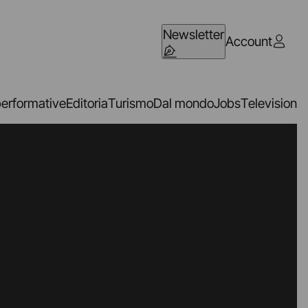
Newsletter
Account
performative
Editoria
Turismo
Dal mondo
Jobs
Television