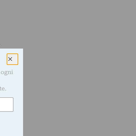
l
 ogni
e
te.