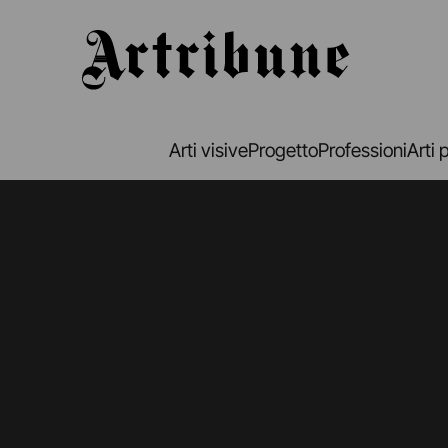
Artribune
Arti visive
Progetto
Professioni
Arti 