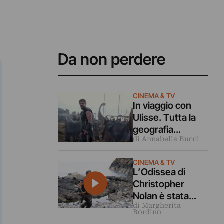
Da non perdere
CINEMA & TV
In viaggio con
Ulisse. Tutta la
geografia
di Annabella Bucci
dell’Odissea di
Christopher
CINEMA & TV
Nolan
L’Odissea di
Christopher
Nolan è stata
di Margherita
tutta girata in
Bordino
IMAX. Ecco