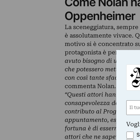
Come Nolan ha 
Oppenheimer
La sceneggiatura, sempre
è assolutamente vivace. Q
motivo si è concentrato s
protagonista è però
Cilli
avuto bisogno di un gruppo
che potessero metterlo alla
con così tante sfaccettatur
commenta Nolan.
“Questi attori hanno vissu
consapevolezza del ruolo d
Nom
contributo al Progetto Man
(Obbli
appuntamento, esperimento
Nome
Vogl
fortuna è di essermi trova
S
attori che ne sapevano anc