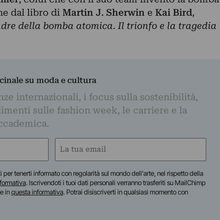
e dal libro di
Martin J. Sherwin
e
Kai Bird
,
dre della bomba atomica. Il trionfo e la tragedia
dicinale su moda e cultura
e internazionali, i focus sulla sostenibilità,
imenti sulle fashion week, le carriere e la
ccademica.
Email
(Obbligatorio)
iti per tenerti informato con regolarità sul mondo dell'arte, nel rispetto della
nformativa
. Iscrivendoti i tuoi dati personali verranno trasferiti su MailChimp
te in
questa informativa
. Potrai disiscriverti in qualsiasi momento con