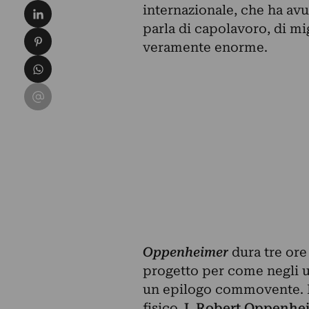
Condividi su LinkedIn
internazionale, che ha avu
parla di capolavoro, di mig
Condividi su Pinterest
veramente enorme.
Condividi su WhatsApp
Condividi su Email
Oppenheimer
dura tre ore 
progetto per come negli u
un epilogo commovente. Il
fisico
J. Robert Oppenhe