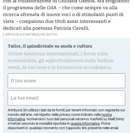
con la collaborazione di Giuliana Gamba. Ma sfogliando
il programma delle GdA – che come sempre va alla
ricerca sfrenata di nuove voci o di stimolanti punti di
vista – compaiono due titoli assai interessanti e
dedicati alla poetessa Patrizia Cavalli.
L'ARTICOLO CONTINUA PIÙ SOTTO
Tailor, il quindicinale su moda e cultura
Ultime tendenze internazionali, i focus sulla
sostenibilità, gli approfondimenti sulle fashion
week, le carriere e la formazione accademica.
Nome
(Obbligatorio)
Nome
Email
(Obbligatorio)
Artribune Srl utilizza i dati da te forniti per tenerti informato con regolarità sul
mondo dell'arte, nel rispetto della privacy come indicato nella
nostra
informativa
. Iscrivendoti i tuoi dati personali verranno trasferiti su MailChimp
e trattati secondo le modalità riportate in
questa informativa
. Potrai
disiscriverti in qualsiasi momento con l'apposito link presente nelle email.