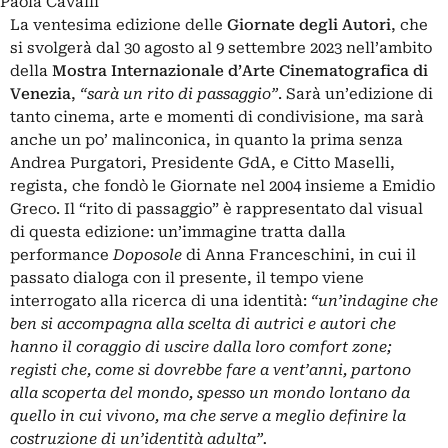
Paola Cavalli
La ventesima edizione delle
Giornate degli Autori
, che
si svolgerà dal 30 agosto al 9 settembre 2023 nell’ambito
della
Mostra Internazionale d’Arte Cinematografica di
Venezia
,
“sarà un rito di passaggio”
. Sarà un’edizione di
tanto cinema, arte e momenti di condivisione, ma sarà
anche un po’ malinconica, in quanto la prima senza
Andrea Purgatori, Presidente GdA, e Citto Maselli,
regista, che fondò le Giornate nel 2004 insieme a Emidio
Greco. Il “rito di passaggio” è rappresentato dal visual
di questa edizione: un’immagine tratta dalla
performance
Doposole
di Anna Franceschini, in cui il
passato dialoga con il presente, il tempo viene
interrogato alla ricerca di una identità:
“un’indagine che
ben si accompagna alla scelta di autrici e autori che
hanno il coraggio di uscire dalla loro comfort zone;
registi che, come si dovrebbe fare a vent’anni, partono
alla scoperta del mondo, spesso un mondo lontano da
quello in cui vivono, ma che serve a meglio definire la
costruzione di un’identità adulta”.