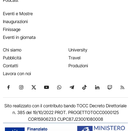
Podcast
Eventi e Mostre
Inaugurazioni
Finissage
Eventi in giornata
Chi siamo
University
Pubblicità
Travel
Contatti
Produzioni
Lavora con noi
Seguici su Facebook
Seguici su Instagram
Seguici su X
Seguici su YouTube
Seguici su WhatsApp
Seguici su Telegram
Seguici su TikTok
Seguici su Link
Seguici su
Segui
Sito realizzato con il contributo bando TOCC Decreto Direttoriale
n. 385 del 19/10/2022 PROT. PROGETTOTOCC0000125
COR15906233 CUPC87J23001080008