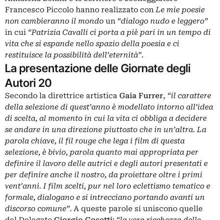
Francesco Piccolo hanno realizzato con
Le mie poesie
non cambieranno il mondo
un
“dialogo nudo e leggero”
in cui
“Patrizia Cavalli ci porta a piè pari in un tempo di
vita che si espande nello spazio della poesia e ci
restituisce la possibilità dell’eternità”
.
La presentazione delle Giornate degli
Autori 20
Secondo la direttrice artistica
Gaia Furrer
,
“il carattere
della selezione di quest’anno è modellato intorno all’idea
di scelta, al momento in cui la vita ci obbliga a decidere
se andare in una direzione piuttosto che in un’altra. La
parola chiave, il fil rouge che lega i film di questa
selezione, è bivio, parola quanto mai appropriata per
definire il lavoro delle autrici e degli autori presentati e
per definire anche il nostro, da proiettare oltre i primi
vent’anni. I film scelti, pur nel loro eclettismo tematico e
formale, dialogano e si intrecciano portando avanti un
discorso comune”
. A queste parole si uniscono quelle
del Delegato
Giorgio Gosetti
:
“la vera ricchezza delle