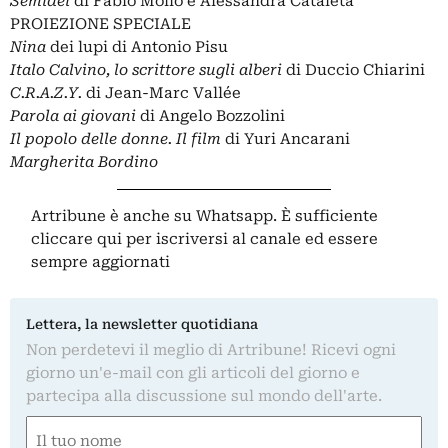
Semidei
di Fabio Mollo e Alessandra Cataleta
PROIEZIONE SPECIALE
Nina
dei lupi di Antonio Pisu
Italo Calvino, lo scrittore sugli alberi
di Duccio Chiarini
C.R.A.Z.Y.
di Jean-Marc Vallée
Parola ai giovani
di Angelo Bozzolini
Il popolo delle donne. Il film
di Yuri Ancarani
Margherita Bordino
Artribune è anche su Whatsapp. È sufficiente
cliccare qui
per iscriversi al canale ed essere
sempre aggiornati
Lettera, la newsletter quotidiana
Non perdetevi il meglio di Artribune! Ricevi ogni
giorno un'e-mail con gli articoli del giorno e
partecipa alla discussione sul mondo dell'arte.
Nome