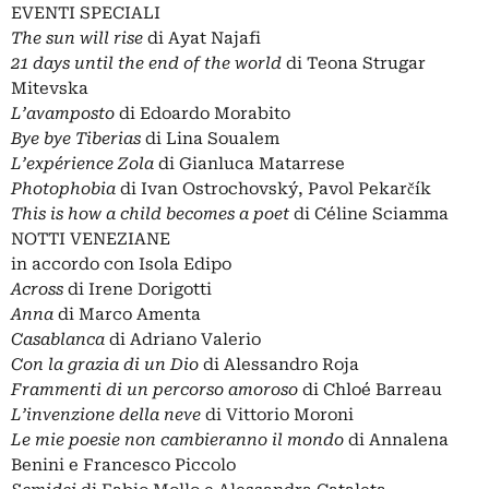
EVENTI SPECIALI
The sun will rise
di Ayat Najafi
21 days until the end of the world
di Teona Strugar
Mitevska
L’avamposto
di Edoardo Morabito
Bye bye Tiberias
di Lina Soualem
L’expérience Zola
di Gianluca Matarrese
Photophobia
di Ivan Ostrochovský, Pavol Pekarčík
This is how a child becomes a poet
di Céline Sciamma
NOTTI VENEZIANE
in accordo con Isola Edipo
Across
di Irene Dorigotti
Anna
di Marco Amenta
Casablanca
di Adriano Valerio
Con la grazia di un Dio
di Alessandro Roja
Frammenti di un percorso amoroso
di Chloé Barreau
L’invenzione della neve
di Vittorio Moroni
Le mie poesie non cambieranno il mondo
di Annalena
Benini e Francesco Piccolo