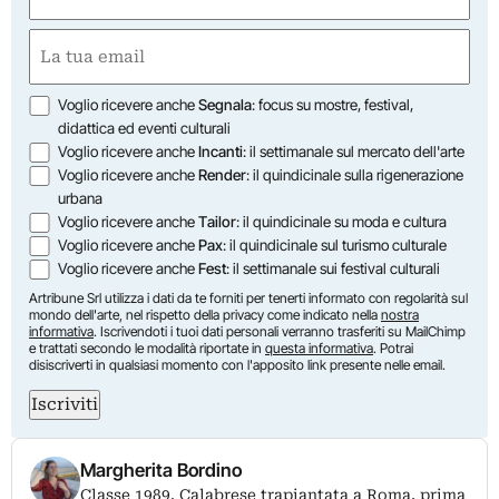
(Obbligatorio)
Nome
Email
(Obbligatorio)
Opzioni
Voglio ricevere anche
Segnala
: focus su mostre, festival,
didattica ed eventi culturali
Voglio ricevere anche
Incanti
: il settimanale sul mercato dell'arte
Voglio ricevere anche
Render
: il quindicinale sulla rigenerazione
urbana
Voglio ricevere anche
Tailor
: il quindicinale su moda e cultura
Voglio ricevere anche
Pax
: il quindicinale sul turismo culturale
Voglio ricevere anche
Fest
: il settimanale sui festival culturali
Artribune Srl utilizza i dati da te forniti per tenerti informato con regolarità sul
mondo dell'arte, nel rispetto della privacy come indicato nella
nostra
informativa
. Iscrivendoti i tuoi dati personali verranno trasferiti su MailChimp
e trattati secondo le modalità riportate in
questa informativa
. Potrai
disiscriverti in qualsiasi momento con l'apposito link presente nelle email.
Iscriviti
Margherita Bordino
Classe 1989. Calabrese trapiantata a Roma, prima