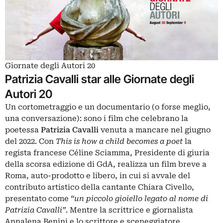
Giornate degli Autori 20
Patrizia Cavalli star alle Giornate degli
Autori 20
Un cortometraggio e un documentario (o forse meglio,
una conversazione): sono i film che celebrano la
poetessa
Patrizia Cavalli
venuta a mancare nel giugno
del 2022. Con
This is how a child becomes a poet
la
regista francese Céline Sciamma, Presidente di giuria
della scorsa edizione di GdA, realizza un film breve a
Roma, auto-prodotto e libero, in cui si avvale del
contributo artistico della cantante Chiara Civello,
presentato come
“un piccolo gioiello legato al nome di
Patrizia Cavalli”
. Mentre la scrittrice e giornalista
Annalena Benini e lo scrittore e sceneggiatore