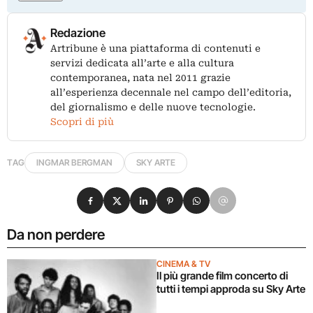
Redazione
Artribune è una piattaforma di contenuti e
servizi dedicata all’arte e alla cultura
contemporanea, nata nel 2011 grazie
all’esperienza decennale nel campo dell’editoria,
del giornalismo e delle nuove tecnologie.
Scopri di più
TAG
INGMAR BERGMAN
SKY ARTE
Condividi su Facebook
Condividi su X
Condividi su LinkedIn
Condividi su Pinterest
Condividi su WhatsApp
Condividi su Email
Da non perdere
CINEMA & TV
Il più grande film concerto di
tutti i tempi approda su Sky Arte