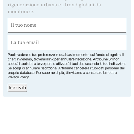
rigenerazione urbana e i trend globali da
monitorare.
Nome
(Obbligatorio)
Nome
Email
(Obbligatorio)
Puoi rivedere le tue preferenze in qualsiasi momento: sul fondo di ogni mail
che ti invieremo, troverai il link per annullare l’iscrizione. Artribune Srl non
cederà i tuoi dati a terze parti e utilizzerà i tuoi dati secondo le tue indicazioni.
Se scegli di annullare l’iscrizione, Artribune cancellerà i tuoi dati personali dal
proprio database. Per saperne di più, ti invitiamo a consultare la nostra
Privacy Policy
.
Iscriviti