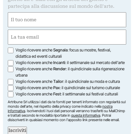
partecipa alla discussione sul mondo dell'arte.
Nome
(Obbligatorio)
Nome
Email
(Obbligatorio)
Opzioni
Voglio ricevere anche
Segnala
: focus su mostre, festival,
didattica ed eventi culturali
Voglio ricevere anche
Incanti
: il settimanale sul mercato dell'arte
Voglio ricevere anche
Render
: il quindicinale sulla rigenerazione
urbana
Voglio ricevere anche
Tailor
: il quindicinale su moda e cultura
Voglio ricevere anche
Pax
: il quindicinale sul turismo culturale
Voglio ricevere anche
Fest
: il settimanale sui festival culturali
Artribune Srl utilizza i dati da te forniti per tenerti informato con regolarità sul
mondo dell'arte, nel rispetto della privacy come indicato nella
nostra
informativa
. Iscrivendoti i tuoi dati personali verranno trasferiti su MailChimp
e trattati secondo le modalità riportate in
questa informativa
. Potrai
disiscriverti in qualsiasi momento con l'apposito link presente nelle email.
Iscriviti