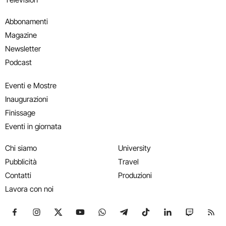
Abbonamenti
Magazine
Newsletter
Podcast
Eventi e Mostre
Inaugurazioni
Finissage
Eventi in giornata
Chi siamo
University
Pubblicità
Travel
Contatti
Produzioni
Lavora con noi
Seguici su Facebook
Seguici su Instagram
Seguici su X
Seguici su YouTube
Seguici su WhatsApp
Seguici su Telegram
Seguici su TikTok
Seguici su Link
Seguici su
Segui