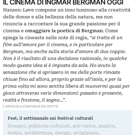
IL CINEMA DI INGMAR BERGMAN OGGI
Hansen-Løve compone un inno luminoso alla creatività
delle donne e alla bellezza della natura, ma non
rinuncia a raccontare la sua grande passione per il
cinema e
omaggiare la poetica di Bergman
. Come
spiega la cineasta nelle note di regia, “
si tratta di un
film sull’amore per il cinema, e in particolare per
Bergman, ma anche sulla storia d’amore di due coppie.
Non è il risultato di una decisione razionale, in qualche
modo questa idea si è imposta da sola. Ho avuto la
sensazione che si aprissero in me delle porte rimaste
chiuse fino ad allora, proprio grazie all’isola, e per la
prima volta mi sono sentita libera di muovermi quasi per
gioco attraverso varie dimensioni: passato e presente,
realtà e finzione, il sogno…
”.
L'ARTICOLO CONTINUA PIÙ SOTTO
Fest, il settimanale sui festival culturali
Scenari, politiche culturali, arti visive, musica,
teatro, architettura, design, artigianato,