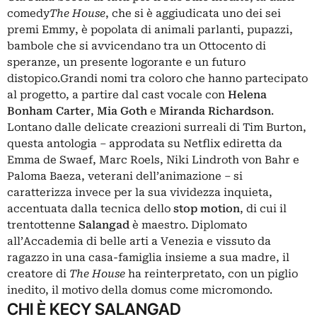
comedy
The House
, che si è aggiudicata uno dei sei
premi Emmy, è popolata di animali parlanti, pupazzi,
bambole che si avvicendano tra un Ottocento di
speranze, un presente logorante e un futuro
distopico.Grandi nomi tra coloro che hanno partecipato
al progetto, a partire dal cast vocale con
Helena
Bonham
Carter
,
Mia Goth
e
Miranda Richardson
.
Lontano dalle delicate creazioni surreali di Tim Burton,
questa antologia – approdata su Netflix ediretta da
Emma de Swaef, Marc Roels, Niki Lindroth von Bahr e
Paloma Baeza, veterani dell’animazione – si
caratterizza invece per la sua vividezza inquieta,
accentuata dalla tecnica dello
stop motion
, di cui il
trentottenne
Salangad
è maestro. Diplomato
all’Accademia di belle arti a Venezia e vissuto da
ragazzo in una casa-famiglia insieme a sua madre, il
creatore di
The House
ha reinterpretato, con un piglio
inedito, il motivo della domus come micromondo.
CHI È KECY SALANGAD