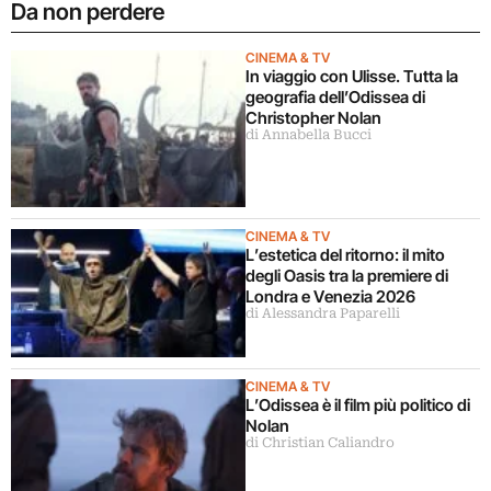
Da non perdere
CINEMA & TV
In viaggio con Ulisse. Tutta la
geografia dell’Odissea di
Christopher Nolan
di Annabella Bucci
CINEMA & TV
L’estetica del ritorno: il mito
degli Oasis tra la premiere di
Londra e Venezia 2026
di Alessandra Paparelli
CINEMA & TV
L’Odissea è il film più politico di
Nolan
di Christian Caliandro