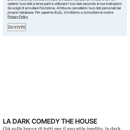
cederà i tuoi dati a terze parti e utilizzerà i tuoi dati secondo le tue indicazioni.
Se scegli di annullare l’iscrizione, Artribune cancellerà i tuoi dati personali dal
proprio database. Per saperne di più, ti invitiamo a consultare la nostra
Privacy Policy
.
Iscriviti
LA DARK COMEDY THE HOUSE
Già sulla bocca di tutti per il suo stile inedito, la dark