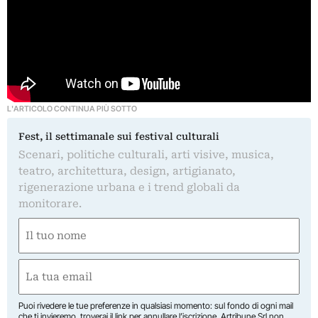
L'ARTICOLO CONTINUA PIÙ SOTTO
Fest, il settimanale sui festival culturali
Scenari, politiche culturali, arti visive, musica,
teatro, architettura, design, artigianato,
rigenerazione urbana e i trend globali da
monitorare.
Nome
(Obbligatorio)
Nome
Email
(Obbligatorio)
Puoi rivedere le tue preferenze in qualsiasi momento: sul fondo di ogni mail
che ti invieremo, troverai il link per annullare l’iscrizione. Artribune Srl non