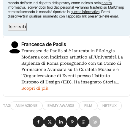
mondo dell'arte, nel rispetto della privacy come indicato nella
nostra
informativa
. Iscrivendoti i tuoi dati personali verranno trasferiti su MailChimp
e trattati secondo le modalità riportate in
questa informativa
. Potrai
disiscriverti in qualsiasi momento con l'apposito link presente nelle email.
Iscriviti
Francesca de Paolis
Francesca de Paolis si è laureata in Filologia
Moderna con indirizzo artistico all'Università La
Sapienza di Roma proseguendo con un Corso di
Formazione Avanzata sulla Curatela Museale e
l'Organizzazione di Eventi presso l'Istituto
Europeo di Design (IED). Ha insegnato Storia…
Scopri di più
TAG
ANIMAZIONE
EMMY AWARDS
FILM
NETFLIX
Condividi su Facebook
Condividi su X
Condividi su LinkedIn
Condividi su Pinterest
Condividi su WhatsApp
Condividi su Email