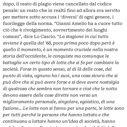
dopo, il reato di plagio viene cancellato dal codice
penale: un reato che in realtà̀ fino ad allora era servito
per mettere sotto accusa i ‘diversi’ di ogni genere, i
fuorilegge della norma. “Gianni Amelio ha a cuore tutto
ciò che è rivolgimento, sovvertimento dei luoghi
comuni”, dice Lo Cascio. “
La stagione in cui tutto
avviene è quella del ’68, poco prima poco dopo però è
quello il momento, è un momento cruciale nella nostra
storia dell’occidente, le conquiste ma comunque le
battaglie un certo tipo di lotta che si fa per cambiare la
società. Forse in questo senso, al di là delle cose, del
punto di vista, ognuno ha i suoi, una cosa sicura che si
può dire che si può avere forse e si deve avere nostalgia
di qualcosa che sembra non tornare e cioè che le notto
devono essere delle cose dirette non verso un
miglioramento personale, singolare, egoistico, di una
fazione… Le lotte non si fanno per una parte, le lotte sono
per tutti perché le persone che hanno lottato e che
continuano a lottare hanno un’idea di società, hanno