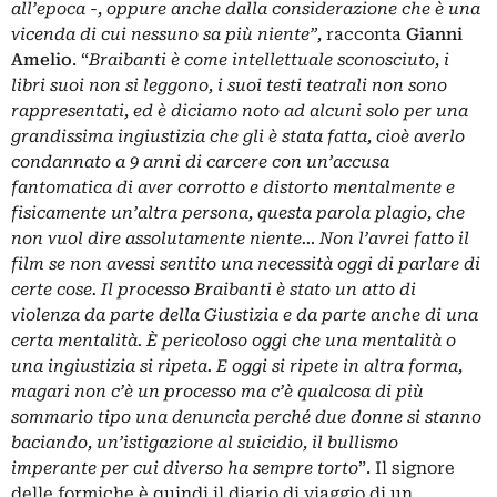
all’epoca -, oppure anche dalla considerazione che è una
vicenda di cui nessuno sa più niente”,
racconta
Gianni
Amelio
. “
Braibanti è come intellettuale sconosciuto, i
libri suoi non si leggono, i suoi testi teatrali non sono
rappresentati, ed è diciamo noto ad alcuni solo per una
grandissima ingiustizia che gli è stata fatta, cioè averlo
condannato a 9 anni di carcere con un’accusa
fantomatica di aver corrotto e distorto mentalmente e
fisicamente un’altra persona, questa parola plagio, che
non vuol dire assolutamente niente… Non l’avrei fatto il
film se non avessi sentito una necessità oggi di parlare di
certe cose. Il processo Braibanti è stato un atto di
violenza da parte della Giustizia e da parte anche di una
certa mentalità. È pericoloso oggi che una mentalità o
una ingiustizia si ripeta. E oggi si ripete in altra forma,
magari non c’è un processo ma c’è qualcosa di più
sommario tipo una denuncia perché due donne si stanno
baciando, un’istigazione al suicidio, il bullismo
imperante per cui diverso ha sempre torto
”. Il signore
delle formiche è quindi il diario di viaggio di un