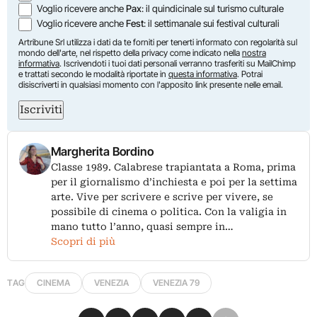
Voglio ricevere anche
Pax
: il quindicinale sul turismo culturale
Voglio ricevere anche
Fest
: il settimanale sui festival culturali
Artribune Srl utilizza i dati da te forniti per tenerti informato con regolarità sul
mondo dell'arte, nel rispetto della privacy come indicato nella
nostra
informativa
. Iscrivendoti i tuoi dati personali verranno trasferiti su MailChimp
e trattati secondo le modalità riportate in
questa informativa
. Potrai
disiscriverti in qualsiasi momento con l'apposito link presente nelle email.
Iscriviti
Margherita Bordino
Classe 1989. Calabrese trapiantata a Roma, prima
per il giornalismo d’inchiesta e poi per la settima
arte. Vive per scrivere e scrive per vivere, se
possibile di cinema o politica. Con la valigia in
mano tutto l’anno, quasi sempre in…
Scopri di più
TAG
CINEMA
VENEZIA
VENEZIA 79
Condividi su Facebook
Condividi su X
Condividi su LinkedIn
Condividi su Pinterest
Condividi su WhatsApp
Condividi su Email