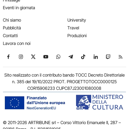
Eventi in giornata
Chi siamo
University
Pubblicità
Travel
Contatti
Produzioni
Lavora con noi
Seguici su Facebook
Seguici su Instagram
Seguici su X
Seguici su YouTube
Seguici su WhatsApp
Seguici su Telegram
Seguici su TikTok
Seguici su Link
Seguici su
Segui
Sito realizzato con il contributo bando TOCC Decreto Direttoriale
n. 385 del 19/10/2022 PROT. PROGETTOTOCC0000125
COR15906233 CUPC87J23001080008
© 2011-2026 ARTRIBUNE srl – Corso Vittorio Emanuele II, 287 –