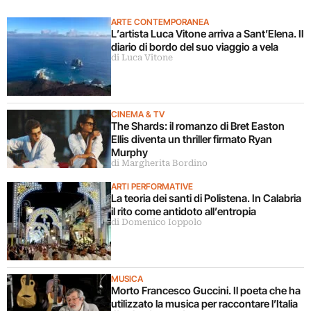
ARTE CONTEMPORANEA
L’artista Luca Vitone arriva a Sant’Elena. Il
diario di bordo del suo viaggio a vela
di Luca Vitone
CINEMA & TV
The Shards: il romanzo di Bret Easton
Ellis diventa un thriller firmato Ryan
Murphy
di Margherita Bordino
ARTI PERFORMATIVE
La teoria dei santi di Polistena. In Calabria
il rito come antidoto all’entropia
di Domenico Ioppolo
MUSICA
Morto Francesco Guccini. Il poeta che ha
utilizzato la musica per raccontare l’Italia