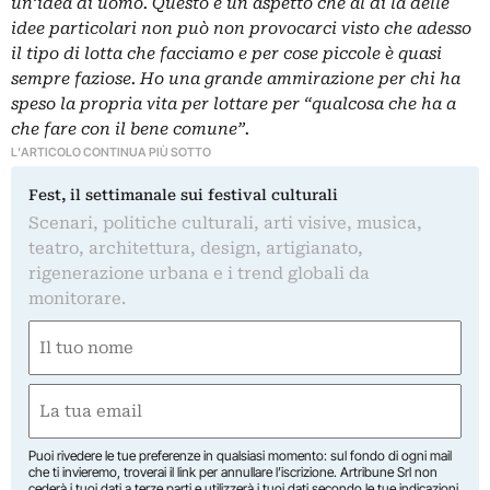
un’idea di uomo. Questo è un aspetto che al di là delle
idee particolari non può non provocarci visto che adesso
il tipo di lotta che facciamo e per cose piccole è quasi
sempre faziose. Ho una grande ammirazione per chi ha
speso la propria vita per lottare per “qualcosa che ha a
che fare con il bene comune”.
L'ARTICOLO CONTINUA PIÙ SOTTO
Fest, il settimanale sui festival culturali
Scenari, politiche culturali, arti visive, musica,
teatro, architettura, design, artigianato,
rigenerazione urbana e i trend globali da
monitorare.
Nome
(Required)
First
Email
(Required)
Puoi rivedere le tue preferenze in qualsiasi momento: sul fondo di ogni mail
che ti invieremo, troverai il link per annullare l’iscrizione. Artribune Srl non
cederà i tuoi dati a terze parti e utilizzerà i tuoi dati secondo le tue indicazioni.