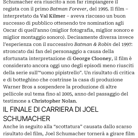
Schumacher era riuscito a non far rimpiangere il
regista con il primo
Batman Forever
, del 1995. Il film –
interpretato da
Val Kilmer
– aveva riscosso un buon
successo di pubblico ottenendo tre nomination agli
Oscar di quell’anno (miglior fotografia, miglior sonoro e
miglior montaggio sonoro). Decisamente diversa invece
l’esperienza con il successivo
Batman & Robin
del 1997:
stroncato dai fan del personaggio a causa della
sfortunata interpretazione di
George Clooney
, il film è
considerato ancora oggi uno degli episodi meno riusciti
della serie sull’“uomo pipistrello”. Un risultato di critica
e di botteghino che costrinse la casa di produzione
Warner Bros a sospendere la produzione di altre
pellicole sul tema fino al 2005, anno del passaggio del
testimone a
Christopher Nolan
.
IL FINALE DI CARRIERA DI JOEL
SCHUMACHER
Anche in seguito alla “scottatura” causata dallo scarso
risultato del film, Joel Schumacher tornerà a girare film