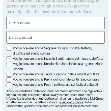
Non perdetevi il meglio di Artribune! Ricevi ogni
giorno un'e-mail con gli articoli del giorno e
partecipa alla discussione sul mondo dell'arte.
Nome
(Required)
First
Email
(Required)
Opzioni
Voglio ricevere anche
Segnala
: focus su mostre, festival,
didattica ed eventi culturali
Voglio ricevere anche
Incanti
: il settimanale sul mercato dell'arte
Voglio ricevere anche
Render
: il quindicinale sulla rigenerazione
urbana
Voglio ricevere anche
Tailor
: il quindicinale su moda e cultura
Voglio ricevere anche
Pax
: il quindicinale sul turismo culturale
Voglio ricevere anche
Fest
: il settimanale sui festival culturali
Artribune Srl utilizza i dati da te forniti per tenerti informato con regolarità sul
mondo dell'arte, nel rispetto della privacy come indicato nella
nostra
informativa
. Iscrivendoti i tuoi dati personali verranno trasferiti su MailChimp
e trattati secondo le modalità riportate in
questa informativa
. Potrai
disiscriverti in qualsiasi momento con l'apposito link presente nelle email.