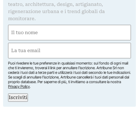
teatro, architettura, design, artigianato,
rigenerazione urbana e i trend globali da
monitorare.
Nome
(Required)
First
Email
(Required)
Puoi rivedere le tue preferenze in qualsiasi momento: sul fondo di ogni mail
che ti invieremo, troverai il link per annullare l’iscrizione. Artribune Srl non
cederà i tuoi dati a terze parti e utilizzerà i tuoi dati secondo le tue indicazioni.
Se scegli di annullare l’iscrizione, Artribune cancellerà i tuoi dati personali dal
proprio database. Per saperne di più, ti invitiamo a consultare la nostra
Privacy Policy
.
Iscriviti