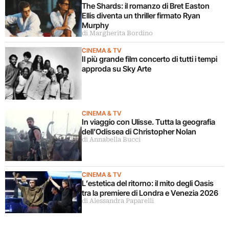
The Shards: il romanzo di Bret Easton
Ellis diventa un thriller firmato Ryan
Murphy
di Margherita Bordino
CINEMA & TV
Il più grande film concerto di tutti i tempi
approda su Sky Arte
CINEMA & TV
In viaggio con Ulisse. Tutta la geografia
dell’Odissea di Christopher Nolan
di Annabella Bucci
CINEMA & TV
L’estetica del ritorno: il mito degli Oasis
tra la premiere di Londra e Venezia 2026
di Alessandra Paparelli