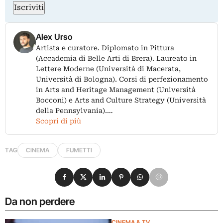
Iscriviti
Alex Urso
Artista e curatore. Diplomato in Pittura
(Accademia di Belle Arti di Brera). Laureato in
Lettere Moderne (Università di Macerata,
Università di Bologna). Corsi di perfezionamento
in Arts and Heritage Management (Università
Bocconi) e Arts and Culture Strategy (Università
della Pennsylvania).…
Scopri di più
TAG
CINEMA
FUMETTI
Condividi su Facebook
Condividi su X
Condividi su LinkedIn
Condividi su Pinterest
Condividi su WhatsApp
Condividi su Email
Da non perdere
CINEMA & TV