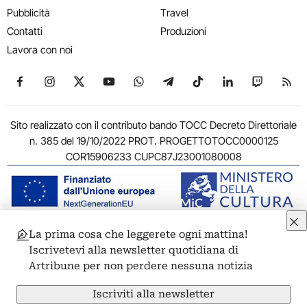
Pubblicità
Travel
Contatti
Produzioni
Lavora con noi
Seguici su Facebook
Seguici su Instagram
Seguici su X
Seguici su YouTube
Seguici su WhatsApp
Seguici su Telegram
Seguici su TikTok
Seguici su Link
Seguici su
Segui
Sito realizzato con il contributo bando TOCC Decreto Direttoriale
n. 385 del 19/10/2022 PROT. PROGETTOTOCC0000125
COR15906233 CUPC87J23001080008
La prima cosa che leggerete ogni mattina!
© 2011-2026 ARTRIBUNE srl – Corso Vittorio Emanuele II, 287 –
Iscrivetevi alla newsletter quotidiana di
00186 Roma - P.I. 11381581005
Artribune per non perdere nessuna notizia
Privacy: Responsabile della protezione dei dati personali
ARTRIBUNE srl – Corso Vittorio Emanuele II, 287 – 00186 Roma
Iscriviti alla newsletter
Termini e condizioni
Privacy Policy
Cookie Policy
Credits