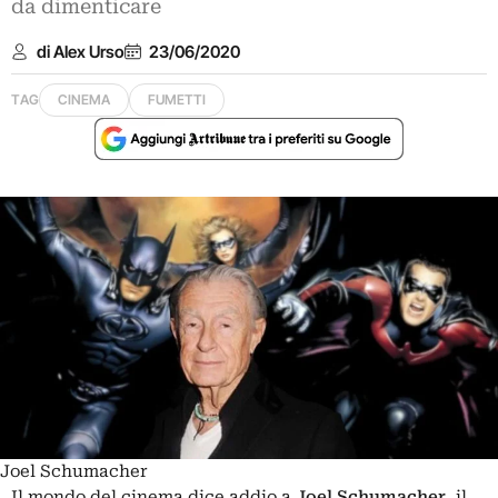
da dimenticare
di Alex Urso
23/06/2020
TAG
CINEMA
FUMETTI
Joel Schumacher
Il mondo del cinema dice addio a
Joel Schumacher
, il