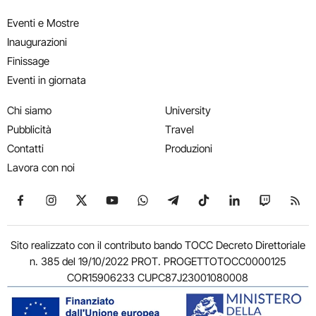
Eventi e Mostre
Inaugurazioni
Finissage
Eventi in giornata
Chi siamo
University
Pubblicità
Travel
Contatti
Produzioni
Lavora con noi
Seguici su Facebook
Seguici su Instagram
Seguici su X
Seguici su YouTube
Seguici su WhatsApp
Seguici su Telegram
Seguici su TikTok
Seguici su Link
Seguici su
Segui
Sito realizzato con il contributo bando TOCC Decreto Direttoriale
n. 385 del 19/10/2022 PROT. PROGETTOTOCC0000125
COR15906233 CUPC87J23001080008