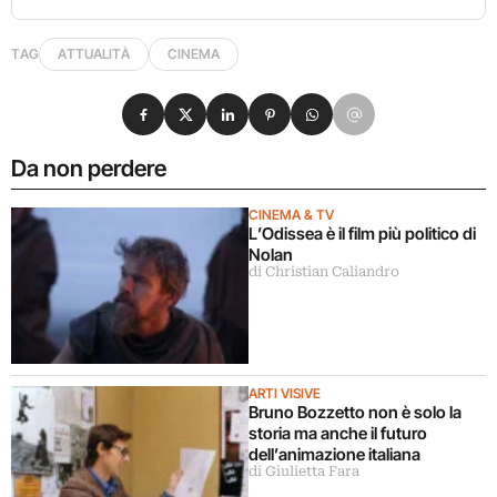
TAG
ATTUALITÀ
CINEMA
Condividi su Facebook
Condividi su X
Condividi su LinkedIn
Condividi su Pinterest
Condividi su WhatsApp
Condividi su Email
Da non perdere
CINEMA & TV
L’Odissea è il film più politico di
Nolan
di Christian Caliandro
ARTI VISIVE
Bruno Bozzetto non è solo la
storia ma anche il futuro
dell’animazione italiana
di Giulietta Fara