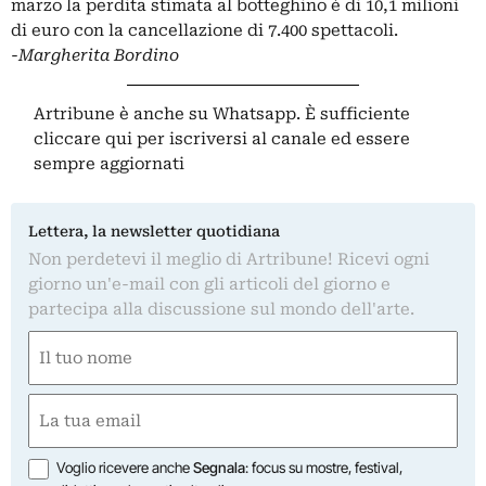
marzo la perdita stimata al botteghino è di 10,1 milioni
di euro con la cancellazione di 7.400 spettacoli.
-Margherita Bordino
Artribune è anche su Whatsapp. È sufficiente
cliccare qui
per iscriversi al canale ed essere
sempre aggiornati
Lettera, la newsletter quotidiana
Non perdetevi il meglio di Artribune! Ricevi ogni
giorno un'e-mail con gli articoli del giorno e
partecipa alla discussione sul mondo dell'arte.
Nome
(Required)
First
Email
(Required)
Opzioni
Voglio ricevere anche
Segnala
: focus su mostre, festival,