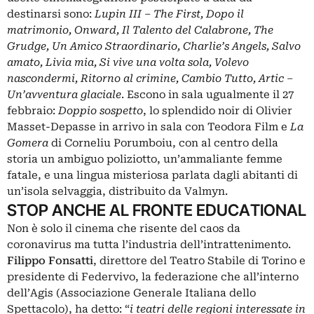
destinarsi sono:
Lupin III – The First, Dopo il
matrimonio, Onward, Il Talento del Calabrone, The
Grudge, Un Amico Straordinario, Charlie’s Angels, Salvo
amato, Livia mia, Si vive una volta sola, Volevo
nascondermi, Ritorno al crimine, Cambio Tutto, Artic –
Un’avventura glaciale
. Escono in sala ugualmente il 27
febbraio:
Doppio sospetto
, lo splendido noir di Olivier
Masset-Depasse in arrivo in sala con Teodora Film e
La
Gomera
di Corneliu Porumboiu, con al centro della
storia un ambiguo poliziotto, un’ammaliante femme
fatale, e una lingua misteriosa parlata dagli abitanti di
un’isola selvaggia, distribuito da Valmyn.
STOP ANCHE AL FRONTE EDUCATIONAL
Non è solo il cinema che risente del caos da
coronavirus ma tutta l’industria dell’intrattenimento.
Filippo Fonsatti
, direttore del Teatro Stabile di Torino e
presidente di Federvivo, la federazione che all’interno
dell’Agis (Associazione Generale Italiana dello
Spettacolo), ha detto: “
i teatri delle regioni interessate in