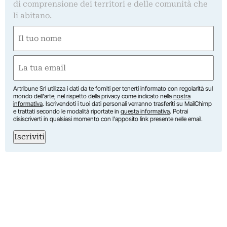
di comprensione dei territori e delle comunità che
li abitano.
Nome
(Required)
First
Email
(Required)
Artribune Srl utilizza i dati da te forniti per tenerti informato con regolarità sul
mondo dell'arte, nel rispetto della privacy come indicato nella
nostra
informativa
. Iscrivendoti i tuoi dati personali verranno trasferiti su MailChimp
e trattati secondo le modalità riportate in
questa informativa
. Potrai
disiscriverti in qualsiasi momento con l'apposito link presente nelle email.
Iscriviti