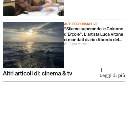
ARTI PERFORMATIVE
“Stiamo superando le Colonne
d’Ercole”. L’artista Luca Vitone
ci manda il diario di bordo del
di Luca Vitone
suo viaggio a vela verso
Sant’Elena
Altri articoli di: cinema & tv
Leggi di più