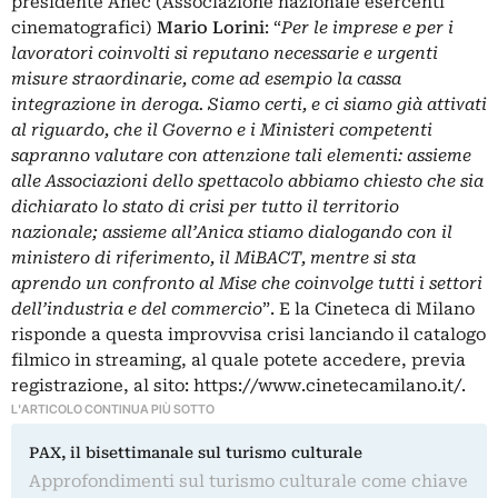
presidente Anec (Associazione nazionale esercenti
cinematografici)
Mario Lorini
: “
Per le imprese e per i
lavoratori coinvolti si reputano necessarie e urgenti
misure straordinarie, come ad esempio la cassa
integrazione in deroga. Siamo certi, e ci siamo già attivati
al riguardo, che il Governo e i Ministeri competenti
sapranno valutare con attenzione tali elementi: assieme
alle Associazioni dello spettacolo abbiamo chiesto che sia
dichiarato lo stato di crisi per tutto il territorio
nazionale; assieme all’Anica stiamo dialogando con il
ministero di riferimento, il MiBACT, mentre si sta
aprendo un confronto al Mise che coinvolge tutti i settori
dell’industria e del commercio
”. E la Cineteca di Milano
risponde a questa improvvisa crisi lanciando il catalogo
filmico in streaming, al quale potete accedere, previa
registrazione, al sito:
https://www.cinetecamilano.it/
.
L'ARTICOLO CONTINUA PIÙ SOTTO
PAX, il bisettimanale sul turismo culturale
Approfondimenti sul turismo culturale come chiave