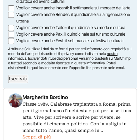
didattica ed eventi culturali
Voglio ricevere anche
Incanti
: il settimanale sul mercato dell'arte
Voglio ricevere anche
Render
: il quindicinale sulla rigenerazione
urbana
Voglio ricevere anche
Tailor
: il quindicinale su moda e cultura
Voglio ricevere anche
Pax
: il quindicinale sul turismo culturale
Voglio ricevere anche
Fest
: il settimanale sui festival culturali
Artribune Srl utilizza i dati da te forniti per tenerti informato con regolarità sul
mondo dell'arte, nel rispetto della privacy come indicato nella
nostra
informativa
. Iscrivendoti i tuoi dati personali verranno trasferiti su MailChimp
e trattati secondo le modalità riportate in
questa informativa
. Potrai
disiscriverti in qualsiasi momento con l'apposito link presente nelle email.
Iscriviti
Margherita Bordino
Classe 1989. Calabrese trapiantata a Roma, prima
per il giornalismo d’inchiesta e poi per la settima
arte. Vive per scrivere e scrive per vivere, se
possibile di cinema o politica. Con la valigia in
mano tutto l’anno, quasi sempre in…
Scopri di più