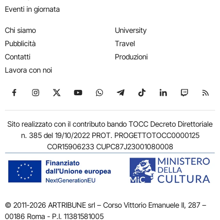
Eventi in giornata
Chi siamo
University
Pubblicità
Travel
Contatti
Produzioni
Lavora con noi
Seguici su Facebook
Seguici su Instagram
Seguici su X
Seguici su YouTube
Seguici su WhatsApp
Seguici su Telegram
Seguici su TikTok
Seguici su Link
Seguici su
Segui
Sito realizzato con il contributo bando TOCC Decreto Direttoriale
n. 385 del 19/10/2022 PROT. PROGETTOTOCC0000125
COR15906233 CUPC87J23001080008
© 2011-2026 ARTRIBUNE srl – Corso Vittorio Emanuele II, 287 –
00186 Roma - P.I. 11381581005