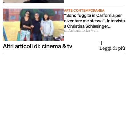
ARTE CONTEMPORANEA
“Sono fuggita in California per
diventare me stessa”. Intervista
a Christina Schlesinger
di Antonino La Vela
delle Guerrilla Girls
Altri articoli di: cinema & tv
Leggi di più