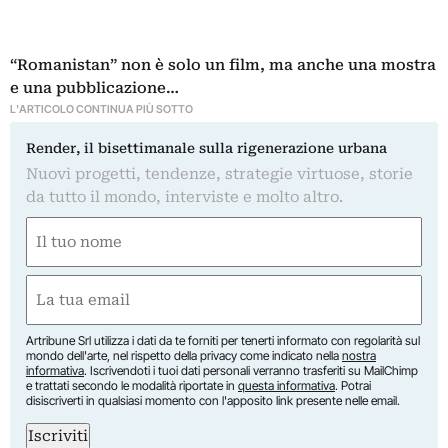
“Romanistan” non è solo un film, ma anche una mostra
e una pubblicazione…
L'ARTICOLO CONTINUA PIÙ SOTTO
Render, il bisettimanale sulla rigenerazione urbana
Nuovi progetti, tendenze, strategie virtuose, storie
da tutto il mondo, interviste e molto altro.
Nome
(Obbligatorio)
Nome
Email
(Obbligatorio)
Artribune Srl utilizza i dati da te forniti per tenerti informato con regolarità sul
mondo dell'arte, nel rispetto della privacy come indicato nella
nostra
informativa
. Iscrivendoti i tuoi dati personali verranno trasferiti su MailChimp
e trattati secondo le modalità riportate in
questa informativa
. Potrai
disiscriverti in qualsiasi momento con l'apposito link presente nelle email.
Iscriviti