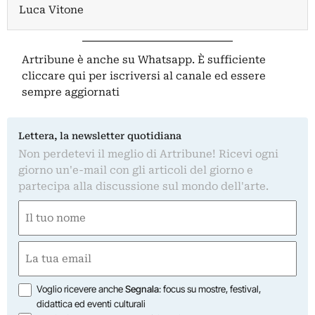
Luca Vitone
Artribune è anche su Whatsapp. È sufficiente
cliccare qui
per iscriversi al canale ed essere
sempre aggiornati
Lettera, la newsletter quotidiana
Non perdetevi il meglio di Artribune! Ricevi ogni
giorno un'e-mail con gli articoli del giorno e
partecipa alla discussione sul mondo dell'arte.
Nome
(Obbligatorio)
Nome
Email
(Obbligatorio)
Opzioni
Voglio ricevere anche
Segnala
: focus su mostre, festival,
didattica ed eventi culturali