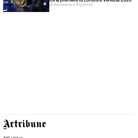
di Alessandra Paparelli
Artribune
Arti visive