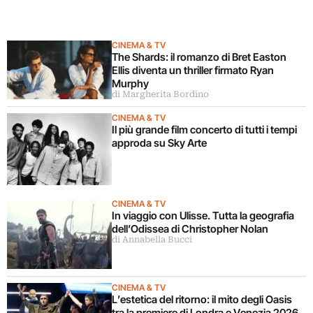
CINEMA & TV
The Shards: il romanzo di Bret Easton
Ellis diventa un thriller firmato Ryan
Murphy
di Margherita Bordino
CINEMA & TV
Il più grande film concerto di tutti i tempi
approda su Sky Arte
CINEMA & TV
In viaggio con Ulisse. Tutta la geografia
dell’Odissea di Christopher Nolan
di Annabella Bucci
CINEMA & TV
L’estetica del ritorno: il mito degli Oasis
tra la premiere di Londra e Venezia 2026