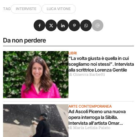
TAG
INTERVISTE
LUCA VITONE
Condividi su Facebook
Condividi su X
Condividi su LinkedIn
Condividi su Pinterest
Condividi su WhatsApp
Condividi su Email
Da non perdere
LIBRI
“La volta giusta è quella in cui
scegliamo noi stessi”. Intervista
alla scrittrice Lorenza Gentile
di Ginevra Barbetti
ARTE CONTEMPORANEA
Ad Ascoli Piceno una nuova
opera interroga la Sibilla.
Intervista all’artista Omar
di Maria Letizia Paiato
Galliani