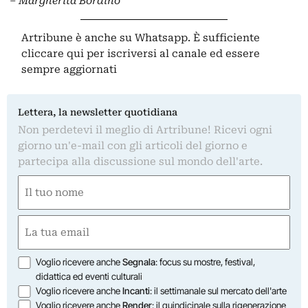
– Margherita Bordino
Artribune è anche su Whatsapp. È sufficiente
cliccare qui
per iscriversi al canale ed essere
sempre aggiornati
Lettera, la newsletter quotidiana
Non perdetevi il meglio di Artribune! Ricevi ogni
giorno un'e-mail con gli articoli del giorno e
partecipa alla discussione sul mondo dell'arte.
Nome
(Obbligatorio)
Nome
Email
(Obbligatorio)
Opzioni
Voglio ricevere anche
Segnala
: focus su mostre, festival,
didattica ed eventi culturali
Voglio ricevere anche
Incanti
: il settimanale sul mercato dell'arte
Voglio ricevere anche
Render
: il quindicinale sulla rigenerazione