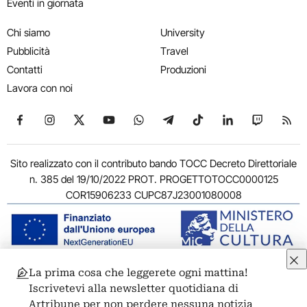
Eventi in giornata
Chi siamo
University
Pubblicità
Travel
Contatti
Produzioni
Lavora con noi
Seguici su Facebook
Seguici su Instagram
Seguici su X
Seguici su YouTube
Seguici su WhatsApp
Seguici su Telegram
Seguici su TikTok
Seguici su Link
Seguici su
Segui
Sito realizzato con il contributo bando TOCC Decreto Direttoriale
n. 385 del 19/10/2022 PROT. PROGETTOTOCC0000125
COR15906233 CUPC87J23001080008
La prima cosa che leggerete ogni mattina!
© 2011-2026 ARTRIBUNE srl – Corso Vittorio Emanuele II, 287 –
Iscrivetevi alla newsletter quotidiana di
00186 Roma - P.I. 11381581005
Artribune per non perdere nessuna notizia