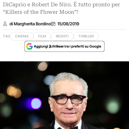
DiCaprio e Robert De Niro. È tutto pronto per
“Killers of the Flower Moon”!
di Margherita Bordino
15/08/2019
TAG
CINEMA
FILM
REGISTI
THRILLER