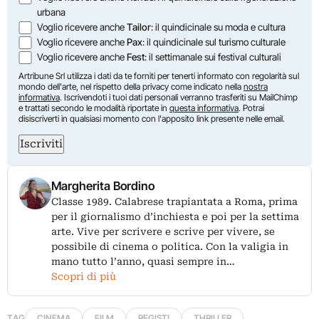
urbana
Voglio ricevere anche
Tailor
: il quindicinale su moda e cultura
Voglio ricevere anche
Pax
: il quindicinale sul turismo culturale
Voglio ricevere anche
Fest
: il settimanale sui festival culturali
Artribune Srl utilizza i dati da te forniti per tenerti informato con regolarità sul
mondo dell'arte, nel rispetto della privacy come indicato nella
nostra
informativa
. Iscrivendoti i tuoi dati personali verranno trasferiti su MailChimp
e trattati secondo le modalità riportate in
questa informativa
. Potrai
disiscriverti in qualsiasi momento con l'apposito link presente nelle email.
Iscriviti
Margherita Bordino
Classe 1989. Calabrese trapiantata a Roma, prima
per il giornalismo d’inchiesta e poi per la settima
arte. Vive per scrivere e scrive per vivere, se
possibile di cinema o politica. Con la valigia in
mano tutto l’anno, quasi sempre in…
Scopri di più
TAG
CINEMA
FILM
REGISTI
THRILLER