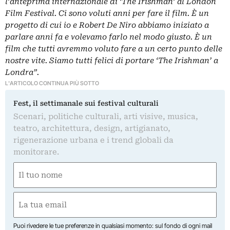
l’anteprima internazionale di ‘The Irishman’ al London
Film Festival. Ci sono voluti anni per fare il film. È un
progetto di cui io e Robert De Niro abbiamo iniziato a
parlare anni fa e volevamo farlo nel modo giusto. È un
film che tutti avremmo voluto fare a un certo punto delle
nostre vite. Siamo tutti felici di portare ‘The Irishman’ a
Londra”.
L'ARTICOLO CONTINUA PIÙ SOTTO
Fest, il settimanale sui festival culturali
Scenari, politiche culturali, arti visive, musica,
teatro, architettura, design, artigianato,
rigenerazione urbana e i trend globali da
monitorare.
Nome
(Obbligatorio)
Nome
Email
(Obbligatorio)
Puoi rivedere le tue preferenze in qualsiasi momento: sul fondo di ogni mail