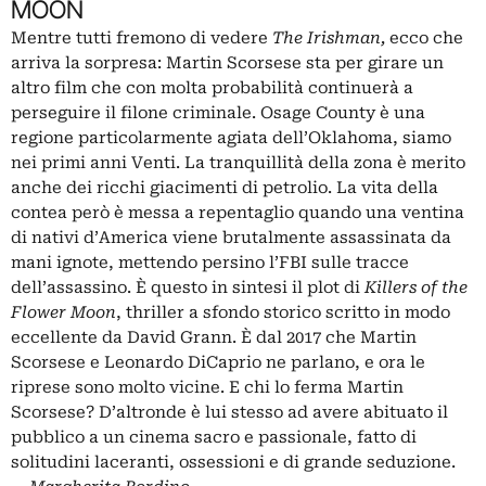
MOON
Mentre tutti fremono di vedere
The Irishman,
ecco che
arriva la sorpresa: Martin Scorsese sta per girare un
altro film che con molta probabilità continuerà a
perseguire il filone criminale. Osage County è una
regione particolarmente agiata dell’Oklahoma, siamo
nei primi anni Venti. La tranquillità della zona è merito
anche dei ricchi giacimenti di petrolio. La vita della
contea però è messa a repentaglio quando una ventina
di nativi d’America viene brutalmente assassinata da
mani ignote, mettendo persino l’FBI sulle tracce
dell’assassino. È questo in sintesi il plot di
Killers of the
Flower Moon
, thriller a sfondo storico scritto in modo
eccellente da David Grann. È dal 2017 che Martin
Scorsese e Leonardo DiCaprio ne parlano, e ora le
riprese sono molto vicine. E chi lo ferma Martin
Scorsese? D’altronde è lui stesso ad avere abituato il
pubblico a un cinema sacro e passionale, fatto di
solitudini laceranti, ossessioni e di grande seduzione.