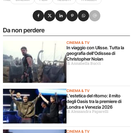
Condividi su Facebook
Condividi su X
Condividi su LinkedIn
Condividi su Pinterest
Condividi su WhatsApp
Condividi su Email
Da non perdere
CINEMA & TV
In viaggio con Ulisse. Tutta la
geografia dell’Odissea di
Christopher Nolan
di Annabella Bucci
CINEMA & TV
L’estetica del ritorno: il mito
degli Oasis tra la premiere di
Londra e Venezia 2026
di Alessandra Paparelli
CINEMA & TV