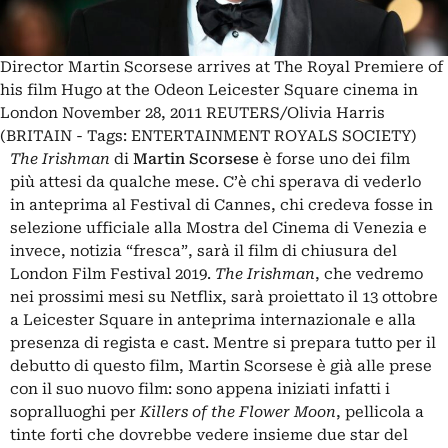
Director Martin Scorsese arrives at The Royal Premiere of
his film Hugo at the Odeon Leicester Square cinema in
London November 28, 2011 REUTERS/Olivia Harris
(BRITAIN - Tags: ENTERTAINMENT ROYALS SOCIETY)
The Irishman
di
Martin Scorsese
è forse uno dei film
più attesi da qualche mese. C’è chi sperava di vederlo
in anteprima al Festival di Cannes, chi credeva fosse in
selezione ufficiale alla Mostra del Cinema di Venezia e
invece, notizia “fresca”, sarà il film di chiusura del
London Film Festival 2019.
The Irishman
, che vedremo
nei prossimi mesi su Netflix, sarà proiettato il 13 ottobre
a Leicester Square in anteprima internazionale e alla
presenza di regista e cast. Mentre si prepara tutto per il
debutto di questo film, Martin Scorsese è già alle prese
con il suo nuovo film: sono appena iniziati infatti i
sopralluoghi per
Killers of the Flower Moon
, pellicola a
tinte forti che dovrebbe vedere insieme due star del