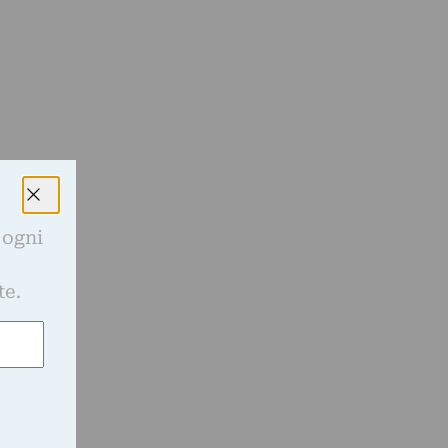
 ogni
e
te.