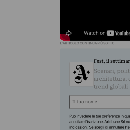
L'ARTICOLO CONTINUA PIÙ SOTTO
Fest, il settima
Scenari, polit
architettura, 
trend globali
Nome
(Required)
First
Puoi rivedere le tue preferenze in qua
annullare l’iscrizione. Artribune Srl no
indicazioni. Se scegli di annullare l’i