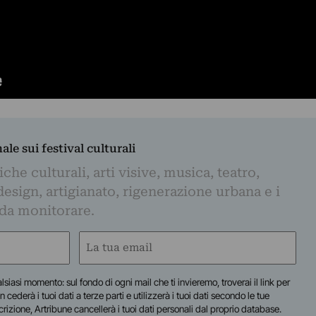
nale sui festival culturali
iche culturali, arti visive, musica, teatro,
design, artigianato, rigenerazione urbana e i
 da monitorare.
Email
(Required)
lsiasi momento: sul fondo di ogni mail che ti invieremo, troverai il link per
n cederà i tuoi dati a terze parti e utilizzerà i tuoi dati secondo le tue
scrizione, Artribune cancellerà i tuoi dati personali dal proprio database.