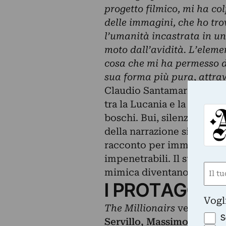
progetto filmico, mi ha co
delle immagini, che ho tr
l’umanità incastrata in un 
moto dall’avidità. L’eleme
cosa che mi ha permesso di
sua forma più pura, attrav
Claudio Santamaria.
The M
tra la Lucania e la Calabr
boschi. Bui, silenziosi e q
della narrazione sin dalla 
racconto per immagini im
impenetrabili. Il suono pr
Nom
mimica diventano fondame
I PROTAGONIS
(Requ
First
Vogl
The Millionairs
vede come
S
Servillo, Massimo De San