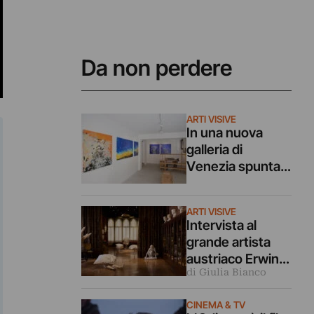
Da non perdere
ARTI VISIVE
In una nuova
galleria di
Venezia spunta
la mostra di un
artista di 11 anni
ARTI VISIVE
Intervista al
grande artista
austriaco Erwin
di Giulia Bianco
Wurm (che è in
mostra
CINEMA & TV
a Venezia)