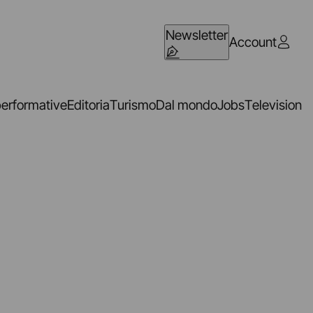
Newsletter
Account
performative
Editoria
Turismo
Dal mondo
Jobs
Television