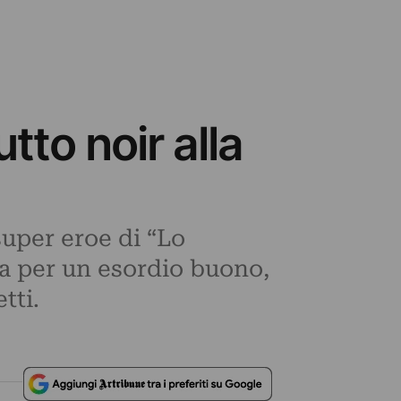
tto noir alla
 super eroe di “Lo
a per un esordio buono,
tti.