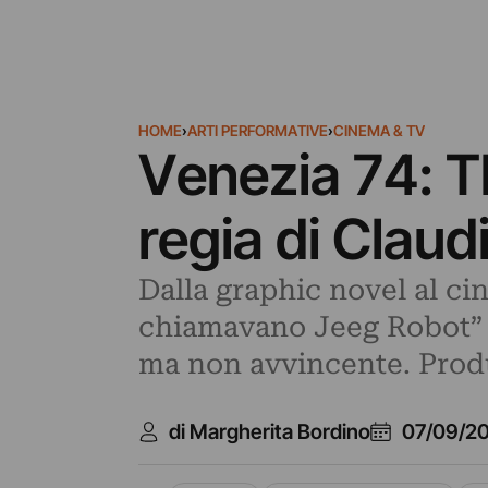
HOME
›
ARTI PERFORMATIVE
›
CINEMA & TV
Venezia 74: The
regia di Clau
Dalla graphic novel al cin
chiamavano Jeeg Robot” d
ma non avvincente. Produ
di Margherita Bordino
07/09/20