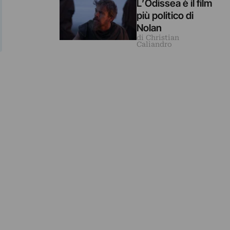
L’Odissea è il film
più politico di
Nolan
di Christian
Caliandro