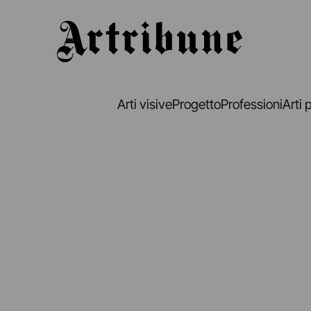
Artribune
Arti visive
Progetto
Professioni
Arti 