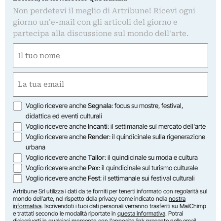
Non perdetevi il meglio di Artribune! Ricevi ogni
giorno un'e-mail con gli articoli del giorno e
partecipa alla discussione sul mondo dell'arte.
Nome
(Required)
First
Email
(Required)
Opzioni
Voglio ricevere anche
Segnala
: focus su mostre, festival,
didattica ed eventi culturali
Voglio ricevere anche
Incanti
: il settimanale sul mercato dell'arte
Voglio ricevere anche
Render
: il quindicinale sulla rigenerazione
urbana
Voglio ricevere anche
Tailor
: il quindicinale su moda e cultura
Voglio ricevere anche
Pax
: il quindicinale sul turismo culturale
Voglio ricevere anche
Fest
: il settimanale sui festival culturali
Artribune Srl utilizza i dati da te forniti per tenerti informato con regolarità sul
mondo dell'arte, nel rispetto della privacy come indicato nella
nostra
informativa
. Iscrivendoti i tuoi dati personali verranno trasferiti su MailChimp
e trattati secondo le modalità riportate in
questa informativa
. Potrai
disiscriverti in qualsiasi momento con l'apposito link presente nelle email.