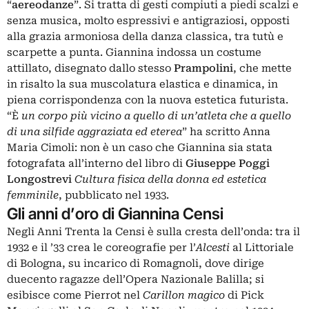
“
aereodanze
”. Si tratta di gesti compiuti a piedi scalzi e
senza musica, molto espressivi e antigraziosi, opposti
alla grazia armoniosa della danza classica, tra tutù e
scarpette a punta. Giannina indossa un costume
attillato, disegnato dallo stesso
Prampolini
, che mette
in risalto la sua muscolatura elastica e dinamica, in
piena corrispondenza con la nuova estetica futurista.
“È
un corpo più vicino a quello di un’atleta che a quello
di una silfide aggraziata ed eterea
” ha scritto Anna
Maria Cimoli: non è un caso che Giannina sia stata
fotografata all’interno del libro di
Giuseppe Poggi
Longostrevi
Cultura fisica della donna ed estetica
femminile
, pubblicato nel 1933.
Gli anni d’oro di Giannina Censi
Negli Anni Trenta la Censi è sulla cresta dell’onda: tra il
1932 e il ’33 crea le coreografie per l’
Alcesti
al Littoriale
di Bologna, su incarico di Romagnoli, dove dirige
duecento ragazze dell’Opera Nazionale Balilla; si
esibisce come Pierrot nel
Carillon magico
di Pick