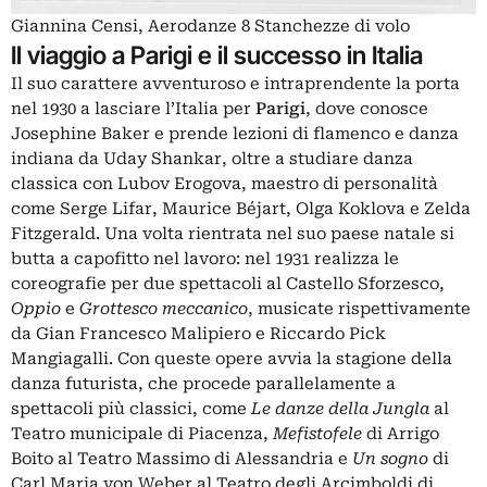
Giannina Censi, Aerodanze 8 Stanchezze di volo
Il viaggio a Parigi e il successo in Italia
Il suo carattere avventuroso e intraprendente la porta
nel 1930 a lasciare l’Italia per
Parigi
, dove conosce
Josephine Baker e prende lezioni di flamenco e danza
indiana da Uday Shankar, oltre a studiare danza
classica con Lubov Erogova, maestro di personalità
come Serge Lifar, Maurice Béjart, Olga Koklova e Zelda
Fitzgerald. Una volta rientrata nel suo paese natale si
butta a capofitto nel lavoro: nel 1931 realizza le
coreografie per due spettacoli al Castello Sforzesco,
Oppio
e
Grottesco meccanico
, musicate rispettivamente
da Gian Francesco Malipiero e Riccardo Pick
Mangiagalli. Con queste opere avvia la stagione della
danza futurista, che procede parallelamente a
spettacoli più classici, come
Le danze della Jungla
al
Teatro municipale di Piacenza,
Mefistofele
di Arrigo
Boito al Teatro Massimo di Alessandria e
Un sogno
di
Carl Maria von Weber al Teatro degli Arcimboldi di