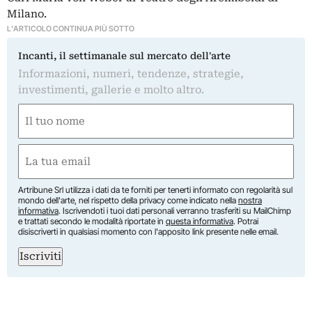
Milano.
L'ARTICOLO CONTINUA PIÙ SOTTO
Incanti, il settimanale sul mercato dell'arte
Informazioni, numeri, tendenze, strategie,
investimenti, gallerie e molto altro.
Nome
(Required)
First
Email
(Required)
Artribune Srl utilizza i dati da te forniti per tenerti informato con regolarità sul
mondo dell'arte, nel rispetto della privacy come indicato nella
nostra
informativa
. Iscrivendoti i tuoi dati personali verranno trasferiti su MailChimp
e trattati secondo le modalità riportate in
questa informativa
. Potrai
disiscriverti in qualsiasi momento con l'apposito link presente nelle email.
Iscriviti