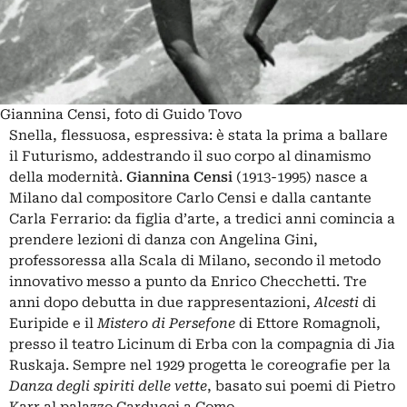
Giannina Censi, foto di Guido Tovo
Snella, flessuosa, espressiva: è stata la prima a
ballare
il Futurismo
, addestrando il suo corpo al
dinamismo
della modernità
.
Giannina Censi
(1913-1995) nasce a
Milano dal compositore Carlo Censi e dalla cantante
Carla Ferrario: da figlia d’arte, a tredici anni comincia a
prendere lezioni di danza con Angelina Gini,
professoressa alla
Scala di Milano
, secondo il metodo
innovativo messo a punto da Enrico Checchetti. Tre
anni dopo debutta in due rappresentazioni,
Alcesti
di
Euripide e il
Mistero di Persefone
di Ettore Romagnoli,
presso il teatro Licinum di Erba con la compagnia di Jia
Ruskaja. Sempre nel 1929 progetta le coreografie per la
Danza degli spiriti delle vette
, basato sui poemi di Pietro
Karr al palazzo Carducci a Como.