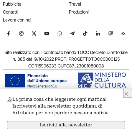
Pubblicità
Travel
Contatti
Produzioni
Lavora con noi
Seguici su Facebook
Seguici su Instagram
Seguici su X
Seguici su YouTube
Seguici su WhatsApp
Seguici su Telegram
Seguici su TikTok
Seguici su Link
Seguici su
Segui
Sito realizzato con il contributo bando TOCC Decreto Direttoriale
n. 385 del 19/10/2022 PROT. PROGETTOTOCC0000125
COR15906233 CUPC87J23001080008
La prima cosa che leggerete ogni mattina!
© 2011-2026 ARTRIBUNE srl – Corso Vittorio Emanuele II, 287 –
Iscrivetevi alla newsletter quotidiana di
00186 Roma - P.I. 11381581005
Artribune per non perdere nessuna notizia
Privacy: Responsabile della protezione dei dati personali
ARTRIBUNE srl – Corso Vittorio Emanuele II, 287 – 00186 Roma
Iscriviti alla newsletter
Termini e condizioni
Privacy Policy
Cookie Policy
Credits