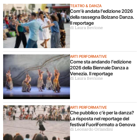
TEATRO & DANZA
Com’è andata l’edizione 2026
della rassegna Bolzano Danza.
Il reportage
di Laura Bevione
ARTI PERFORMATIVE
Come sta andando l’edizione
2026 della Biennale Danza a
Venezia. Il reportage
di Laura Bevione
ARTI PERFORMATIVE
Che pubblico c’è per la danza?
La risposta nel reportage del
festival FuoriFormato a Genova
di Leonardo Orlandini