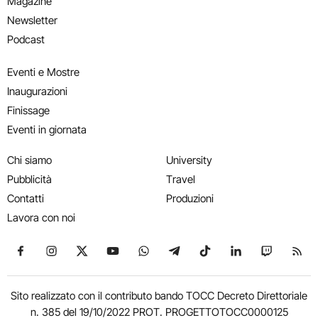
Magazine
Newsletter
Podcast
Eventi e Mostre
Inaugurazioni
Finissage
Eventi in giornata
Chi siamo
University
Pubblicità
Travel
Contatti
Produzioni
Lavora con noi
Seguici su Facebook
Seguici su Instagram
Seguici su X
Seguici su YouTube
Seguici su WhatsApp
Seguici su Telegram
Seguici su TikTok
Seguici su Link
Seguici su
Segui
Sito realizzato con il contributo bando TOCC Decreto Direttoriale
n. 385 del 19/10/2022 PROT. PROGETTOTOCC0000125