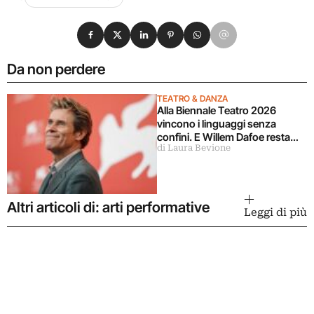
Condividi su Facebook
Condividi su X
Condividi su LinkedIn
Condividi su Pinterest
Condividi su WhatsApp
Condividi su Email
Da non perdere
TEATRO & DANZA
Alla Biennale Teatro 2026
vincono i linguaggi senza
confini. E Willem Dafoe resta
di Laura Bevione
alla guida della rassegna
internazionale
Altri articoli di: arti performative
Leggi di più