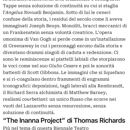
Tappe senza soluzione di continuità su cui si staglia
l’
Angelus Novus
di Benjamin. Sotto di lui le ceneri
confuse della storia, i residui del secolo come li aveva
immaginati Joseph Beuys. Monoliti, bracci meccanici di
un
Frankenstein
senza volontà creatrice. L’opera
omonima di Van Gogh si perde come in un’installazione
di Greenaway in cui i personaggi escono dalla storia e
diventano drammi singoli di caduta e redenzione. Ci
sono le reminiscenze ai piattelli labiali che storpiarono
le voci come nel suo
Giulio Cesare
e poi le sonorità
battenti di Scott Gibbons. Le immagini che si liquefano
e si ri-coagulano dentro frammenti di engrammi
iconografici: deposizioni, tagli laterali alla Rembrandt,
il Richard Serra alchimista di Matthew Barney,
realismi
courbetiani
: un unico flusso che scorre nei
vuoti del Lazzaretto senza resurrezione, senza
soluzione di continuità.
“The Inanna Project”
di Thomas Richards
Più nel tema di questa Biennale Teatro