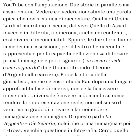
YouTube con l’amputazione. Due storie in parallelo ma
assai lontane. Vedere e rivedere nonostante una parola
epica che non si stanca di raccontare. Quella di Ursina
Lardi al microfono in scena, dal vivo. Quella di Assad
invece è in differita, a-sincrona, anche nei contenuti,
così diversi e inconciliabili. Eppure, le due storie hanno
la medesima ossessione, per il teatro che racconta e
rappresenta e per la capacità della violenza di forzare
prima l’immagine e poi lo sguardo (“
in scena si vede
come io guardo
” dice Ursina ritirando il
Leone
d’Argento alla carriera
). Forse la storia della
giornalista, anche se costruita da Rau dopo una lunga e
approfondita fase di ricerca, non ce la fa a essere
universale. Universale è invece la domanda su come
rendere la rappresentazione reale, non nel senso di
vera, ma in grado di arrivare a far coincidere
immaginazione e immagine. Di questo parla
La
Veggente
–
Die Seherin
, colei che prima immagina e poi
ri-trova. Vecchia questione in fotografia. Cerco quello