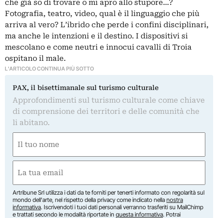
che già so di trovare o mi apro allo stupore…?
Fotografia, teatro, video, qual è il linguaggio che più
arriva al vero? L’ibrido che perde i confini disciplinari,
ma anche le intenzioni e il destino. I dispositivi si
mescolano e come neutri e innocui cavalli di Troia
ospitano il male.
L'ARTICOLO CONTINUA PIÙ SOTTO
PAX, il bisettimanale sul turismo culturale
Approfondimenti sul turismo culturale come chiave
di comprensione dei territori e delle comunità che
li abitano.
Nome
(Required)
First
Email
(Required)
Artribune Srl utilizza i dati da te forniti per tenerti informato con regolarità sul
mondo dell'arte, nel rispetto della privacy come indicato nella
nostra
informativa
. Iscrivendoti i tuoi dati personali verranno trasferiti su MailChimp
e trattati secondo le modalità riportate in
questa informativa
. Potrai