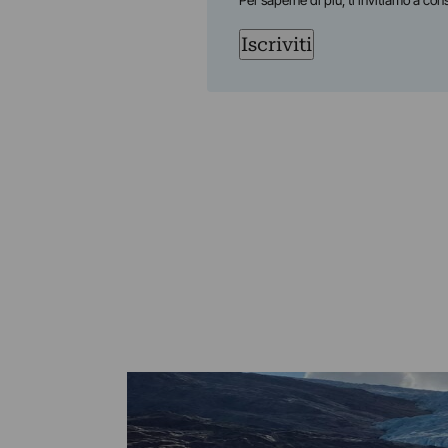
Per saperne di più, ti invitiamo a con
Iscriviti