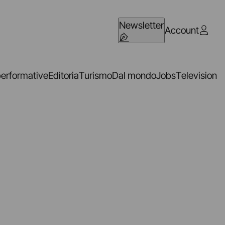
Newsletter
Account
performative
Editoria
Turismo
Dal mondo
Jobs
Television