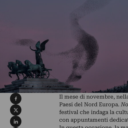
Condividi su Facebook
Il mese di novembre, nella 
Paesi del Nord Europa.
No
Condividi su X
festival che indaga la cul
Condividi su LinkedIn
con appuntamenti dedicati 
In questa occasione, la ma