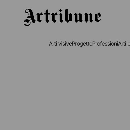
Artribune
Arti visive
Progetto
Professioni
Arti 