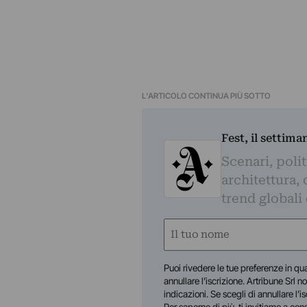
L'ARTICOLO CONTINUA PIÙ SOTTO
Fest, il settima
Scenari, polit
architettura, 
trend globali
Nome
(Obbligatorio)
Nome
Puoi rivedere le tue preferenze in qua
annullare l’iscrizione. Artribune Srl no
indicazioni. Se scegli di annullare l’i