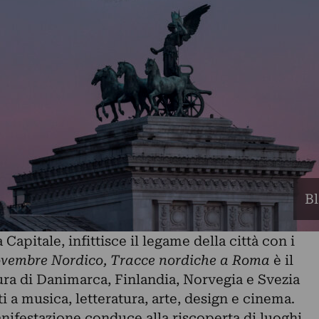
Bl
Capitale, infittisce il legame della città con i
vembre Nordico, Tracce nordiche a Roma
è il
tura di Danimarca, Finlandia, Norvegia e Svezia
a musica, letteratura, arte, design e cinema.
nifestazione conduce alla riscoperta di luoghi