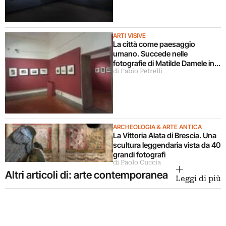
ARTI VISIVE
La città come paesaggio
umano. Succede nelle
fotografie di Matilde Damele in
di Fabio Petrelli
mostra a Roma
ARCHEOLOGIA & ARTE ANTICA
La Vittoria Alata di Brescia. Una
scultura leggendaria vista da 40
grandi fotografi
di Paolo Cuccia
Altri articoli di: arte contemporanea
Leggi di più