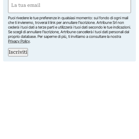
Email
(Required)
Puoi rivedere le tue preferenze in qualsiasi momento: sul fondo di ogni mail
che ti invieremo, troverai il link per annullare l’iscrizione. Artribune Srl non
cederà i tuoi dati a terze parti e utilizzerà i tuoi dati secondo le tue indicazioni.
Se scegli di annullare l’iscrizione, Artribune cancellerà i tuoi dati personali dal
proprio database. Per saperne di più, ti invitiamo a consultare la nostra
Privacy Policy
.
Iscriviti