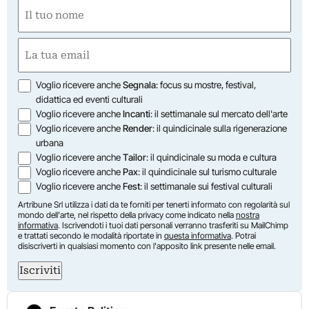
Nome
(Required)
First
Email
(Required)
Opzioni
Voglio ricevere anche
Segnala
: focus su mostre, festival,
didattica ed eventi culturali
Voglio ricevere anche
Incanti
: il settimanale sul mercato dell'arte
Voglio ricevere anche
Render
: il quindicinale sulla rigenerazione
urbana
Voglio ricevere anche
Tailor
: il quindicinale su moda e cultura
Voglio ricevere anche
Pax
: il quindicinale sul turismo culturale
Voglio ricevere anche
Fest
: il settimanale sui festival culturali
Artribune Srl utilizza i dati da te forniti per tenerti informato con regolarità sul
mondo dell'arte, nel rispetto della privacy come indicato nella
nostra
informativa
. Iscrivendoti i tuoi dati personali verranno trasferiti su MailChimp
e trattati secondo le modalità riportate in
questa informativa
. Potrai
disiscriverti in qualsiasi momento con l'apposito link presente nelle email.
Iscriviti