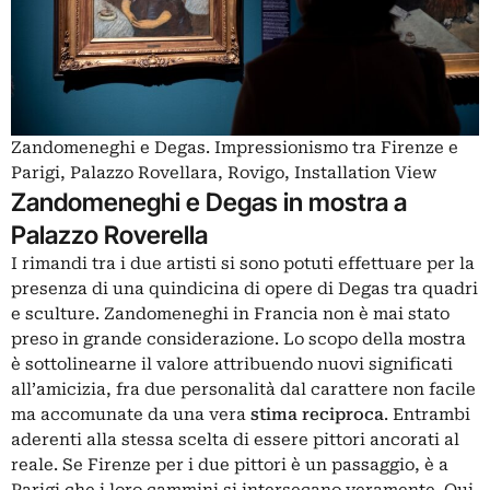
Zandomeneghi e Degas. Impressionismo tra Firenze e
Parigi, Palazzo Rovellara, Rovigo, Installation View
Zandomeneghi e Degas in mostra a
Palazzo Roverella
I rimandi tra i due artisti si sono potuti effettuare per la
presenza di una quindicina di opere di
Degas
tra quadri
e sculture.
Zandomeneghi
in Francia non è mai stato
preso in grande considerazione. Lo scopo della mostra
è sottolinearne il valore attribuendo nuovi significati
all’amicizia, fra due personalità dal carattere non facile
ma accomunate da una vera
stima reciproca
. Entrambi
aderenti alla stessa scelta di essere pittori ancorati al
reale. Se Firenze per i due pittori è un passaggio, è a
Parigi che i loro cammini
si intersecano
veramente. Qui