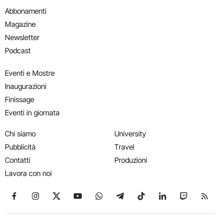
Abbonamenti
Magazine
Newsletter
Podcast
Eventi e Mostre
Inaugurazioni
Finissage
Eventi in giornata
Chi siamo
University
Pubblicità
Travel
Contatti
Produzioni
Lavora con noi
Seguici su Facebook
Seguici su Instagram
Seguici su X
Seguici su YouTube
Seguici su WhatsApp
Seguici su Telegram
Seguici su TikTok
Seguici su Link
Seguici su
Segui