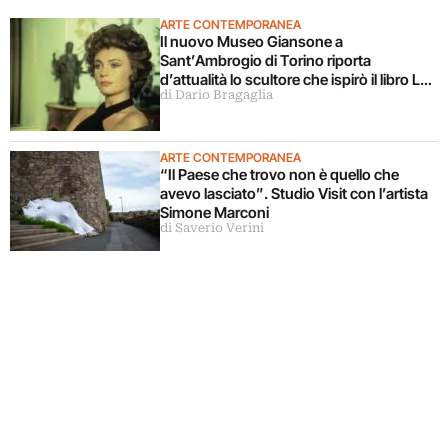
ARTE CONTEMPORANEA
Il nuovo Museo Giansone a
Sant’Ambrogio di Torino riporta
d’attualità lo scultore che ispirò il libro La
di Dario Bragaglia
donna della domenica
ARTE CONTEMPORANEA
“Il Paese che trovo non è quello che
avevo lasciato”. Studio Visit con l’artista
Simone Marconi
di Saverio Verini