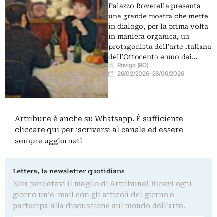
Palazzo Roverella presenta
una grande mostra che mette
in dialogo, per la prima volta
in maniera organica, un
protagonista dell’arte italiana
dell’Ottocento e uno dei…
Rovigo (RO)
26/02/2026
–
28/06/2026
Artribune è anche su Whatsapp. È sufficiente
cliccare qui
per iscriversi al canale ed essere
sempre aggiornati
Lettera, la newsletter quotidiana
Non perdetevi il meglio di Artribune! Ricevi ogni
giorno un'e-mail con gli articoli del giorno e
partecipa alla discussione sul mondo dell'arte.