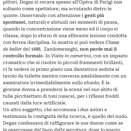
pittori
.
Degas si recava spesso all’Opéra di Parigi non
soltanto come spettatore, ma scrutando dietro le
quinte. Osservando con attenzione
i gesti più
spontanei
, naturali e abituali nei momenti di pausa,
quando la concentrazione viene meno ed il corpo si
rilassa, dopo lo sforzo di una sfibrante lezione condotta
con ferrea disciplina. In mostra si può vedere
Classe
de ballet
del 1888. Zandomeneghi,
non perde mai il
controllo formal
e. In
Visita in camerino
, con un impasto
cromatico che si risolve in piccoli frammenti brillanti,
ci fa vedere in primo piano una danzatrice seduta al
tavolo da toilette mentre conversa amabilmente con un
ammiratore irrimediabilmente sullo sfondo. È la
giovane donna a prendersi la scena nel suo abito di
tulle picchiettato di toni rosacei, per i riflessi freddi
causati dalla luce artificiale.
Un altro soggetto, che accomuna i due autori e
testimonia la contiguità della ricerca, è quello del nudo.
Degas confessava di raffigurare le sue donne come se
le osservasse
dal buco della serratura,
dove lo spazio