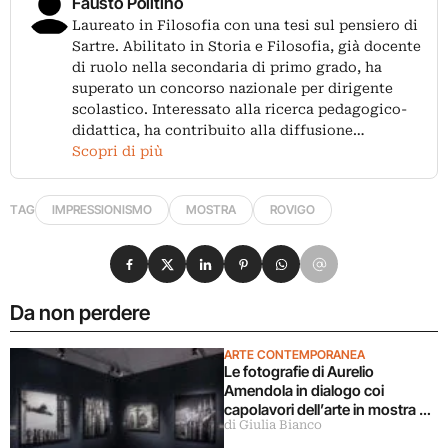
Fausto Politino
Laureato in Filosofia con una tesi sul pensiero di
Sartre. Abilitato in Storia e Filosofia, già docente
di ruolo nella secondaria di primo grado, ha
superato un concorso nazionale per dirigente
scolastico. Interessato alla ricerca pedagogico-
didattica, ha contribuito alla diffusione…
Scopri di più
TAG
IMPRESSIONISMO
MOSTRA
ROVIGO
Condividi su Facebook
Condividi su X
Condividi su LinkedIn
Condividi su Pinterest
Condividi su WhatsApp
Condividi su Email
Da non perdere
ARTE CONTEMPORANEA
Le fotografie di Aurelio
Amendola in dialogo coi
capolavori dell’arte in mostra a
di Giulia Bianco
Milano