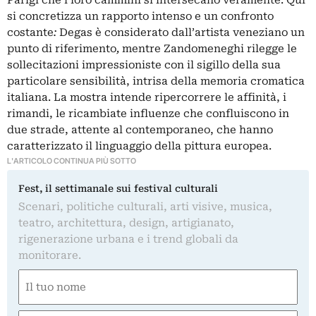
si concretizza un rapporto intenso e un confronto
costante
:
Degas è considerato dall’artista veneziano un
punto di riferimento
,
mentre
Zandomeneghi rilegge le
sollecitazioni impressioniste con il sigillo della sua
particolare sensibilità, intrisa della memoria cromatica
italiana. La mostra intende ripercorrere le affinità, i
rimandi, le ricambiate influenze che confluiscono in
due strade, attente al contemporaneo, che hanno
caratterizzato il linguaggio della pittura europea.
L'ARTICOLO CONTINUA PIÙ SOTTO
Fest, il settimanale sui festival culturali
Scenari, politiche culturali, arti visive, musica,
teatro, architettura, design, artigianato,
rigenerazione urbana e i trend globali da
monitorare.
Nome
(Required)
First