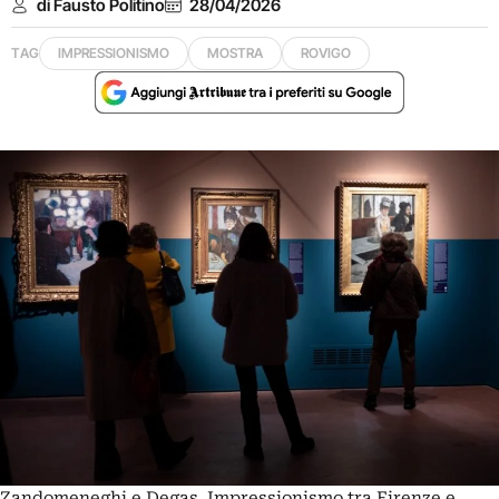
di Fausto Politino
28/04/2026
TAG
IMPRESSIONISMO
MOSTRA
ROVIGO
Zandomeneghi e Degas. Impressionismo tra Firenze e