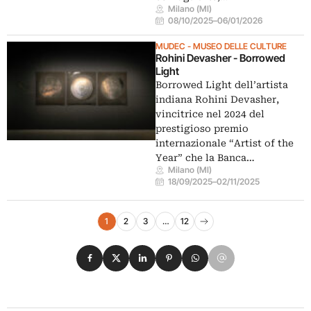
Milano (MI)
08/10/2025
–
06/01/2026
MUDEC - MUSEO DELLE CULTURE
Rohini Devasher - Borrowed
Light
Borrowed Light dell’artista
indiana Rohini Devasher,
vincitrice nel 2024 del
prestigioso premio
internazionale “Artist of the
Year” che la Banca…
Milano (MI)
18/09/2025
–
02/11/2025
Navigazione eventi
1
2
3
…
12
Pagina successiva
Condividi su Facebook
Condividi su X
Condividi su LinkedIn
Condividi su Pinterest
Condividi su WhatsApp
Condividi su Email