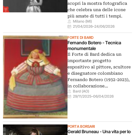
scopri la mostra fotografica
che celebra una delle icone
più amate di tutti i tempi.
Milano (MI)
21/04/2026
–
24/06/2026
FORTE DI BARD
Fernando Botero - Tecnica
monumentale
Il Forte di Bard dedica un
importante progetto
espositivo al pittore, scultore
e disegnatore colombiano
Fernando Botero (1932-2023),
in collaborazione…
Bard (AO)
29/11/2025
–
06/04/2026
PORTA BORSARI
Gerald Bruneau - Una vita per lo