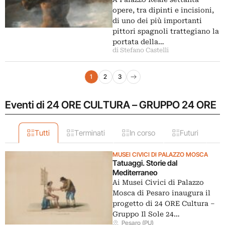
opere, tra dipinti e incisioni,
di uno dei più importanti
pittori spagnoli trattegiano la
portata della…
di Stefano Castelli
Navigazione articoli
1
2
3
Pagina successiva
Eventi di 24 ORE CULTURA – GRUPPO 24 ORE
Tutti
Terminati
In corso
Futuri
MUSEI CIVICI DI PALAZZO MOSCA
Tatuaggi. Storie dal
Mediterraneo
Ai Musei Civici di Palazzo
Mosca di Pesaro inaugura il
progetto di 24 ORE Cultura –
Gruppo Il Sole 24…
Pesaro (PU)