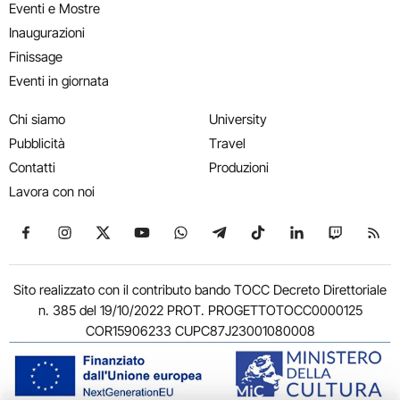
Eventi e Mostre
Inaugurazioni
Finissage
Eventi in giornata
Chi siamo
University
Pubblicità
Travel
Contatti
Produzioni
Lavora con noi
Seguici su Facebook
Seguici su Instagram
Seguici su X
Seguici su YouTube
Seguici su WhatsApp
Seguici su Telegram
Seguici su TikTok
Seguici su Link
Seguici su
Segui
Sito realizzato con il contributo bando TOCC Decreto Direttoriale
n. 385 del 19/10/2022 PROT. PROGETTOTOCC0000125
COR15906233 CUPC87J23001080008