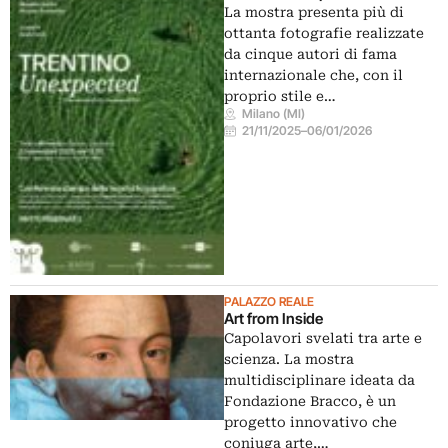
La mostra presenta più di
ottanta fotografie realizzate
da cinque autori di fama
internazionale che, con il
proprio stile e…
Milano (MI)
21/11/2025
–
06/01/2026
PALAZZO REALE
Art from Inside
Capolavori svelati tra arte e
scienza. La mostra
multidisciplinare ideata da
Fondazione Bracco, è un
progetto innovativo che
coniuga arte,…