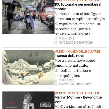
MUDEC - MUSEO DELLE CULTURE
100 fotografie per ereditare il
mondo
La mostra non si configura
come una semplice antologia
di capolavori, ma come un
percorso che invita a
riflettere sull’eredità…
Milano (MI)
06/03/2026
–
28/06/2026
MUDEC - MUSEO DELLE CULTURE
Il senso della neve
Mostra sulla neve come
fenomeno naturale,
simbolico, artistico e
antropologico.
Milano (MI)
11/02/2026
–
28/06/2026
MUDEC - MUSEO DELLE CULTURE
Marilyn Monroe - Beyond the
icon
Marilyn Monroe oltre il mito: