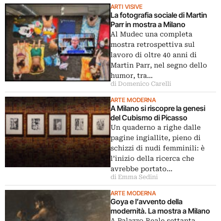
ARTI VISIVE
La fotografia sociale di Martin
Parr in mostra a Milano
Al Mudec una completa
mostra retrospettiva sul
lavoro di oltre 40 anni di
Martin Parr, nel segno dello
humor, tra…
di Domenico Carelli
ARTE MODERNA
A Milano si riscopre la genesi
del Cubismo di Picasso
Un quaderno a righe dalle
pagine ingiallite, pieno di
schizzi di nudi femminili: è
l’inizio della ricerca che
avrebbe portato…
di Emma Sedini
ARTE MODERNA
Goya e l’avvento della
modernità. La mostra a Milano
A Palazzo Reale settanta