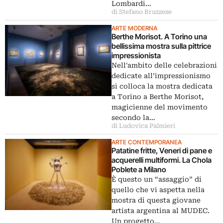
Lombardi…
di Stefano Bruzzese
ARTE MODERNA
Berthe Morisot. A Torino una
bellissima mostra sulla pittrice
impressionista
Nell'ambito delle celebrazioni
dedicate all’impressionismo
si colloca la mostra dedicata
a Torino a Berthe Morisot,
magicienne del movimento
secondo la…
di Ludovica Palmieri
ARTE CONTEMPORANEA
Patatine fritte, Veneri di pane e
acquerelli multiformi. La Chola
Poblete a Milano
È questo un “assaggio” di
quello che vi aspetta nella
mostra di questa giovane
artista argentina al MUDEC.
Un progetto…