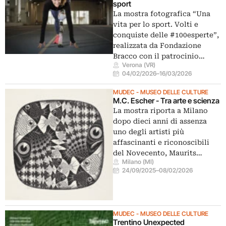
sport
La mostra fotografica “Una
vita per lo sport. Volti e
conquiste delle #100esperte”,
realizzata da Fondazione
Bracco con il patrocinio…
Verona (VR)
04/02/2026
–
16/03/2026
MUDEC - MUSEO DELLE CULTURE
M.C. Escher - Tra arte e scienza
La mostra riporta a Milano
dopo dieci anni di assenza
uno degli artisti più
affascinanti e riconoscibili
del Novecento, Maurits…
Milano (MI)
24/09/2025
–
08/02/2026
MUDEC - MUSEO DELLE CULTURE
Trentino Unexpected