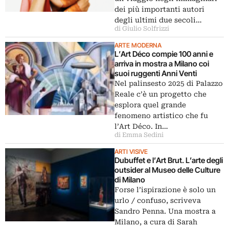
dei più importanti autori
degli ultimi due secoli…
di Giulio Solfrizzi
ARTE MODERNA
L’Art Déco compie 100 anni e
arriva in mostra a Milano coi
suoi ruggenti Anni Venti
Nel palinsesto 2025 di Palazzo
Reale c’è un progetto che
esplora quel grande
fenomeno artistico che fu
l’Art Déco. In…
di Emma Sedini
ARTI VISIVE
Dubuffet e l’Art Brut. L’arte degli
outsider al Museo delle Culture
di Milano
Forse l’ispirazione è solo un
urlo / confuso, scriveva
Sandro Penna. Una mostra a
Milano, a cura di Sarah