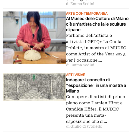
di Emma Sedini
ARTE CONTEMPORANEA
Al Museo delle Culture di Milano
c’è un’artista che fa le sculture
di pane
Parliamo dell’artista e
attivista LGBTQ+ La Chola
Poblete, in mostra al MUDEC
come Artist of the Year 2023.
Per l’occasione,…
di Emma Sedini
ARTI VISIVE
Indagare il concetto di
“esposizione” in una mostra a
Milano
Con opere di artisti di primo
piano come Damien Hirst e
Candida Höfer, il MUDEC
presenta una meta-
esposizione che si…
di Giulio Ciavoliello