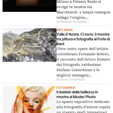
Milano a Palazzo Reale si
svolge la mostra sui
Macchiaioli. L’ampia rassegna
indaga l’origine,…
di Stefano Bruzzese
ARTI VISIVE
Valle d’Aosta. Ci sono 3 mostre
tra pittura e fotografia al Forte di
Bard
Oltre cento opere dell’artista
colombiano Fernando Botero,
il racconto dell’Artico firmato
dal fotografo valdostano
Stefano Unterthiner e le
migliori immagini…
di Sara Colombini
FOTOGRAFIA
Il dubbio della bellezza in
mostra al Mudec Photo
Lo spazio espositivo dedicato
alla fotografia d’autore ospita
un viaggio negli immaginari