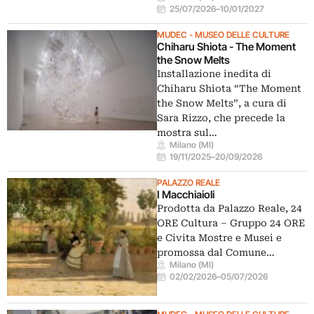
25/07/2026
–
10/01/2027
MUDEC - MUSEO DELLE CULTURE
Chiharu Shiota - The Moment
the Snow Melts
Installazione inedita di
Chiharu Shiota “The Moment
the Snow Melts”, a cura di
Sara Rizzo, che precede la
mostra sul…
Milano (MI)
19/11/2025
–
20/09/2026
PALAZZO REALE
I Macchiaioli
Prodotta da Palazzo Reale, 24
ORE Cultura – Gruppo 24 ORE
e Civita Mostre e Musei e
promossa dal Comune…
Milano (MI)
02/02/2026
–
05/07/2026