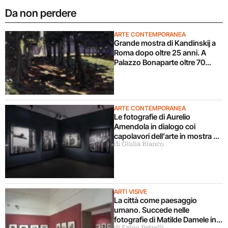
Da non perdere
ARTE CONTEMPORANEA
Grande mostra di Kandinskij a
Roma dopo oltre 25 anni. A
Palazzo Bonaparte oltre 70
opere dal Pompidou
ARTE CONTEMPORANEA
Le fotografie di Aurelio
Amendola in dialogo coi
capolavori dell’arte in mostra a
di Giulia Bianco
Milano
ARTI VISIVE
La città come paesaggio
umano. Succede nelle
fotografie di Matilde Damele in
di Fabio Petrelli