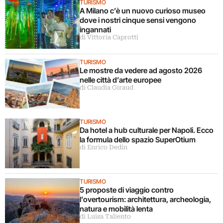
TURISMO
A Milano c’è un nuovo curioso museo
dove i nostri cinque sensi vengono
ingannati
di Vittoria Caprotti
TURISMO
Le mostre da vedere ad agosto 2026
nelle città d’arte europee
di Claudia Giraud
TURISMO
Da hotel a hub culturale per Napoli. Ecco
la formula dello spazio SuperOtium
di Enrico Dedin
TURISMO
5 proposte di viaggio contro
l’overtourism: architettura, archeologia,
natura e mobilità lenta
di Luisa Taliento