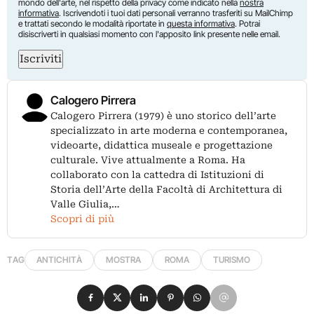
mondo dell'arte, nel rispetto della privacy come indicato nella
nostra
informativa
. Iscrivendoti i tuoi dati personali verranno trasferiti su MailChimp
e trattati secondo le modalità riportate in
questa informativa
. Potrai
disiscriverti in qualsiasi momento con l'apposito link presente nelle email.
Iscriviti
Calogero Pirrera
Calogero Pirrera (1979) è uno storico dell’arte
specializzato in arte moderna e contemporanea,
videoarte, didattica museale e progettazione
culturale. Vive attualmente a Roma. Ha
collaborato con la cattedra di Istituzioni di
Storia dell’Arte della Facoltà di Architettura di
Valle Giulia,…
Scopri di più
TAG
ANTICHITÀ
MOSTRA
ROMA
TURISMO
Condividi su Facebook
Condividi su X
Condividi su LinkedIn
Condividi su Pinterest
Condividi su WhatsApp
Condividi su Email