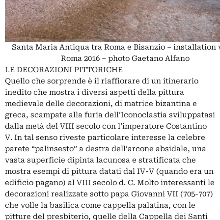
Santa Maria Antiqua tra Roma e Bisanzio – installation 
Roma 2016 – photo Gaetano Alfano
LE DECORAZIONI PITTORICHE
Quello che sorprende è il riaffiorare di un itinerario
inedito che mostra i diversi aspetti della pittura
medievale delle decorazioni, di matrice bizantina e
greca, scampate alla furia dell’Iconoclastia sviluppatasi
dalla metà del VIII secolo con l’imperatore Costantino
V. In tal senso riveste particolare interesse la celebre
parete “palinsesto” a destra dell’arcone absidale, una
vasta superficie dipinta lacunosa e stratificata che
mostra esempi di pittura datati dal IV-V (quando era un
edificio pagano) al VIII secolo d. C. Molto interessanti le
decorazioni realizzate sotto papa Giovanni VII (705-707)
che volle la basilica come cappella palatina, con le
pitture del presbiterio, quelle della Cappella dei Santi