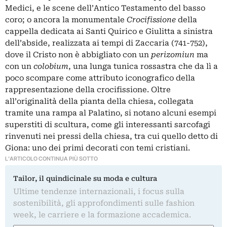
Medici, e le scene dell’Antico Testamento del basso
coro; o ancora la monumentale
Crocifissione
della
cappella dedicata ai Santi Quirico e Giulitta a sinistra
dell’abside, realizzata ai tempi di Zaccaria (741-752),
dove il Cristo non è abbigliato con un
perizomiun
ma
con un
colobium
, una lunga tunica rossastra che da lì a
poco scompare come attributo iconografico della
rappresentazione della crocifissione. Oltre
all’originalità della pianta della chiesa, collegata
tramite una rampa al Palatino, si notano alcuni esempi
superstiti di scultura, come gli interessanti sarcofagi
rinvenuti nei pressi della chiesa, tra cui quello detto di
Giona: uno dei primi decorati con temi cristiani.
L'ARTICOLO CONTINUA PIÙ SOTTO
Tailor, il quindicinale su moda e cultura
Ultime tendenze internazionali, i focus sulla
sostenibilità, gli approfondimenti sulle fashion
week, le carriere e la formazione accademica.