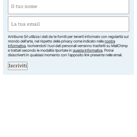
Nome
(Obbligatorio)
Nome
Email
(Obbligatorio)
Artribune Srl utilizza i dati da te forniti per tenerti informato con regolarità sul
mondo dell'arte, nel rispetto della privacy come indicato nella
nostra
informativa
. Iscrivendoti i tuoi dati personali verranno trasferiti su MailChimp
e trattati secondo le modalità riportate in
questa informativa
. Potrai
disiscriverti in qualsiasi momento con l'apposito link presente nelle email.
Iscriviti