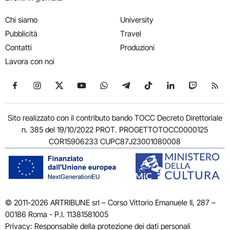
Chi siamo
University
Pubblicità
Travel
Contatti
Produzioni
Lavora con noi
Seguici su Facebook
Seguici su Instagram
Seguici su X
Seguici su YouTube
Seguici su WhatsApp
Seguici su Telegram
Seguici su TikTok
Seguici su Link
Seguici su
Segui
Sito realizzato con il contributo bando TOCC Decreto Direttoriale
n. 385 del 19/10/2022 PROT. PROGETTOTOCC0000125
COR15906233 CUPC87J23001080008
© 2011-2026 ARTRIBUNE srl – Corso Vittorio Emanuele II, 287 –
00186 Roma - P.I. 11381581005
Privacy: Responsabile della protezione dei dati personali