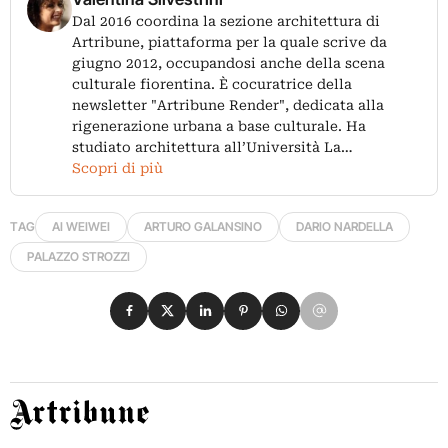
Dal 2016 coordina la sezione architettura di
Artribune, piattaforma per la quale scrive da
giugno 2012, occupandosi anche della scena
culturale fiorentina. È cocuratrice della
newsletter "Artribune Render", dedicata alla
rigenerazione urbana a base culturale. Ha
studiato architettura all’Università La…
Scopri di più
TAG
AI WEIWEI
ARTURO GALANSINO
DARIO NARDELLA
PALAZZO STROZZI
Condividi su Facebook
Condividi su X
Condividi su LinkedIn
Condividi su Pinterest
Condividi su WhatsApp
Condividi su Email
Artribune