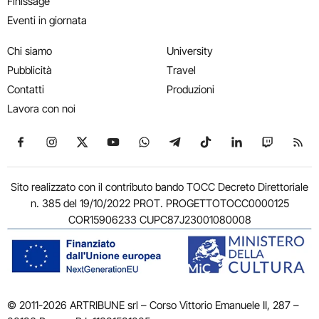
Finissage
Eventi in giornata
Chi siamo
University
Pubblicità
Travel
Contatti
Produzioni
Lavora con noi
Seguici su Facebook
Seguici su Instagram
Seguici su X
Seguici su YouTube
Seguici su WhatsApp
Seguici su Telegram
Seguici su TikTok
Seguici su Link
Seguici su
Segui
Sito realizzato con il contributo bando TOCC Decreto Direttoriale
n. 385 del 19/10/2022 PROT. PROGETTOTOCC0000125
COR15906233 CUPC87J23001080008
© 2011-2026 ARTRIBUNE srl – Corso Vittorio Emanuele II, 287 –