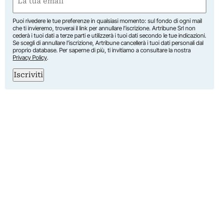
(Required)
Puoi rivedere le tue preferenze in qualsiasi momento: sul fondo di ogni mail
che ti invieremo, troverai il link per annullare l’iscrizione. Artribune Srl non
cederà i tuoi dati a terze parti e utilizzerà i tuoi dati secondo le tue indicazioni.
Se scegli di annullare l’iscrizione, Artribune cancellerà i tuoi dati personali dal
proprio database. Per saperne di più, ti invitiamo a consultare la nostra
Privacy Policy
.
Iscriviti