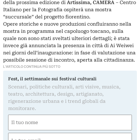
della prossima edizione di
Artissima,
CAMERA
– Centro
Italiano per la Fotografia ospiterà una mostra
“succursale” del progetto fiorentino.
Opere storiche e nuove produzioni confluiranno nella
mostra in programma nel capoluogo toscano, sulla
quale non sono stati sveltati ulteriori dettagli; è stata
invece già annunciata la presenza in città di Ai Weiwei
nei giorni dell’inaugurazione: in fase di valutazione una
possibile sessione di incontro, aperta alla cittadinanza.
L'ARTICOLO CONTINUA PIÙ SOTTO
Fest, il settimanale sui festival culturali
Scenari, politiche culturali, arti visive, musica,
teatro, architettura, design, artigianato,
rigenerazione urbana e i trend globali da
monitorare.
Nome
(Required)
First
Email