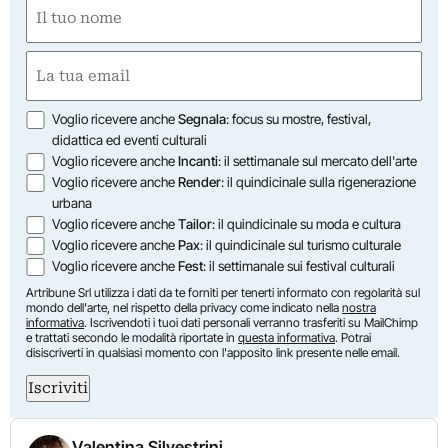
Nome
(Required)
First
Email
(Required)
Opzioni
Voglio ricevere anche
Segnala
: focus su mostre, festival,
didattica ed eventi culturali
Voglio ricevere anche
Incanti
: il settimanale sul mercato dell'arte
Voglio ricevere anche
Render
: il quindicinale sulla rigenerazione
urbana
Voglio ricevere anche
Tailor
: il quindicinale su moda e cultura
Voglio ricevere anche
Pax
: il quindicinale sul turismo culturale
Voglio ricevere anche
Fest
: il settimanale sui festival culturali
Artribune Srl utilizza i dati da te forniti per tenerti informato con regolarità sul
mondo dell'arte, nel rispetto della privacy come indicato nella
nostra
informativa
. Iscrivendoti i tuoi dati personali verranno trasferiti su MailChimp
e trattati secondo le modalità riportate in
questa informativa
. Potrai
disiscriverti in qualsiasi momento con l'apposito link presente nelle email.
Iscriviti
Valentina Silvestrini