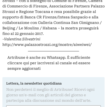
Strozzi – con il sostegno di Comune di Firenze, Camera
di Commercio di Firenze, Associazione Partners Palazzo
Strozzi e Regione Toscana e resa possibile grazie al
supporto di Banca CR Firenze/Intesa Sanpaolo e alla
collaborazione con Galleria Continua San Gimignano /
Beijing / Le Moulins / Habana – la mostra proseguirà
fino al 22 gennaio 2017.
-Valentina Silvestrini
http://www.palazzostrozzi.org/mostre/aiweiwei/
Artribune è anche su Whatsapp. È sufficiente
cliccare qui
per iscriversi al canale ed essere
sempre aggiornati
Lettera, la newsletter quotidiana
Non perdetevi il meglio di Artribune! Ricevi ogni
giorno un'e-mail con gli articoli del giorno e
partecipa alla discussione sul mondo dell'arte.