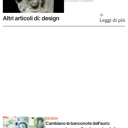
di Giulia Giaume
e Asia
Altri articoli di: design
Leggi di più
DESIGN
Cambiano le banconote dell’euro: