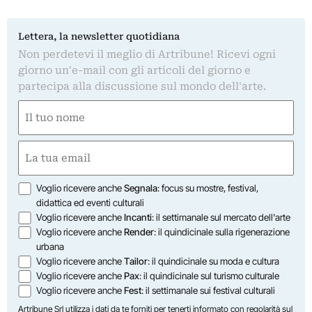
Lettera, la newsletter quotidiana
Non perdetevi il meglio di Artribune! Ricevi ogni
giorno un'e-mail con gli articoli del giorno e
partecipa alla discussione sul mondo dell'arte.
Nome
(Obbligatorio)
Nome
Email
(Obbligatorio)
Opzioni
Voglio ricevere anche
Segnala
: focus su mostre, festival,
didattica ed eventi culturali
Voglio ricevere anche
Incanti
: il settimanale sul mercato dell'arte
Voglio ricevere anche
Render
: il quindicinale sulla rigenerazione
urbana
Voglio ricevere anche
Tailor
: il quindicinale su moda e cultura
Voglio ricevere anche
Pax
: il quindicinale sul turismo culturale
Voglio ricevere anche
Fest
: il settimanale sui festival culturali
Artribune Srl utilizza i dati da te forniti per tenerti informato con regolarità sul