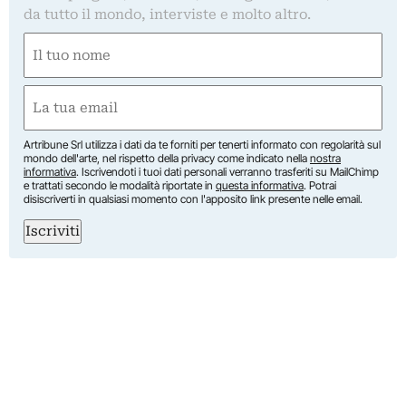
da tutto il mondo, interviste e molto altro.
Nome
(Obbligatorio)
Nome
Email
(Obbligatorio)
Artribune Srl utilizza i dati da te forniti per tenerti informato con regolarità sul
mondo dell'arte, nel rispetto della privacy come indicato nella
nostra
informativa
. Iscrivendoti i tuoi dati personali verranno trasferiti su MailChimp
e trattati secondo le modalità riportate in
questa informativa
. Potrai
disiscriverti in qualsiasi momento con l'apposito link presente nelle email.
Iscriviti