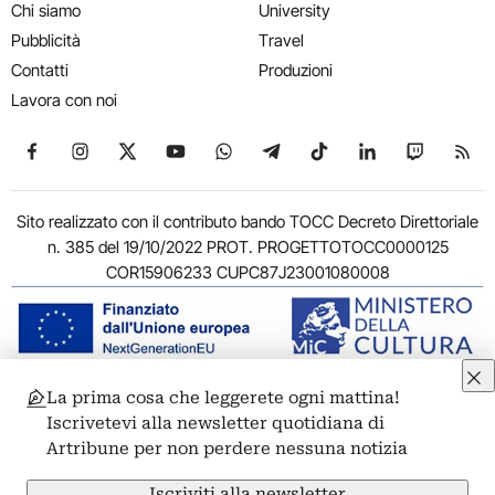
Chi siamo
University
Pubblicità
Travel
Contatti
Produzioni
Lavora con noi
Seguici su Facebook
Seguici su Instagram
Seguici su X
Seguici su YouTube
Seguici su WhatsApp
Seguici su Telegram
Seguici su TikTok
Seguici su Link
Seguici su
Segui
Sito realizzato con il contributo bando TOCC Decreto Direttoriale
n. 385 del 19/10/2022 PROT. PROGETTOTOCC0000125
COR15906233 CUPC87J23001080008
La prima cosa che leggerete ogni mattina!
© 2011-2026 ARTRIBUNE srl – Corso Vittorio Emanuele II, 287 –
Iscrivetevi alla newsletter quotidiana di
00186 Roma - P.I. 11381581005
Artribune per non perdere nessuna notizia
Privacy: Responsabile della protezione dei dati personali
ARTRIBUNE srl – Corso Vittorio Emanuele II, 287 – 00186 Roma
Iscriviti alla newsletter