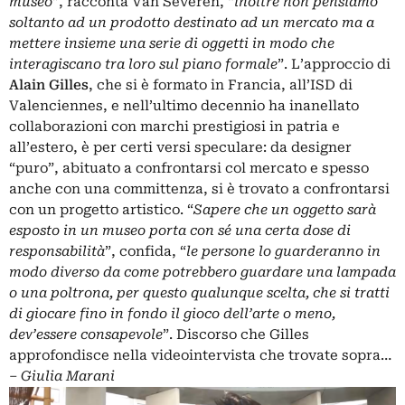
museo
”, racconta Van Severen, “
inoltre non pensiamo
soltanto ad un prodotto destinato ad un mercato ma a
mettere insieme una serie di oggetti in modo che
interagiscano tra loro sul piano formale
”. L’approccio di
Alain Gilles
, che si è formato in Francia, all’ISD di
Valenciennes, e nell’ultimo decennio ha inanellato
collaborazioni con marchi prestigiosi in patria e
all’estero, è per certi versi speculare: da designer
“puro”, abituato a confrontarsi col mercato e spesso
anche con una committenza, si è trovato a confrontarsi
con un progetto artistico. “
Sapere che un oggetto sarà
esposto in un museo porta con sé una certa dose di
responsabilità
”, confida, “
le persone lo guarderanno in
modo diverso da come potrebbero guardare una lampada
o una poltrona, per questo qualunque scelta, che si tratti
di giocare fino in fondo il gioco dell’arte o meno,
dev’essere consapevole
”. Discorso che Gilles
approfondisce nella videointervista che trovate sopra…
–
Giulia Marani