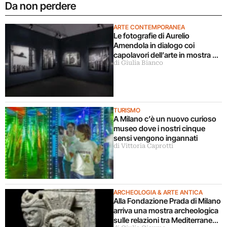
Da non perdere
ARTE CONTEMPORANEA
Le fotografie di Aurelio
Amendola in dialogo coi
capolavori dell’arte in mostra a
di Giulia Bianco
Milano
TURISMO
A Milano c’è un nuovo curioso
museo dove i nostri cinque
sensi vengono ingannati
di Vittoria Caprotti
ARCHEOLOGIA & ARTE ANTICA
Alla Fondazione Prada di Milano
arriva una mostra archeologica
sulle relazioni tra Mediterraneo