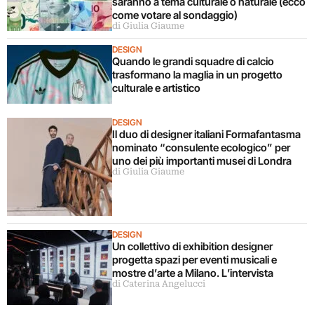
saranno a tema culturale o naturale (ecco
come votare al sondaggio)
di Giulia Giaume
DESIGN
Quando le grandi squadre di calcio
trasformano la maglia in un progetto
culturale e artistico
DESIGN
Il duo di designer italiani Formafantasma
nominato “consulente ecologico” per
uno dei più importanti musei di Londra
di Giulia Giaume
DESIGN
Un collettivo di exhibition designer
progetta spazi per eventi musicali e
mostre d’arte a Milano. L’intervista
di Caterina Angelucci