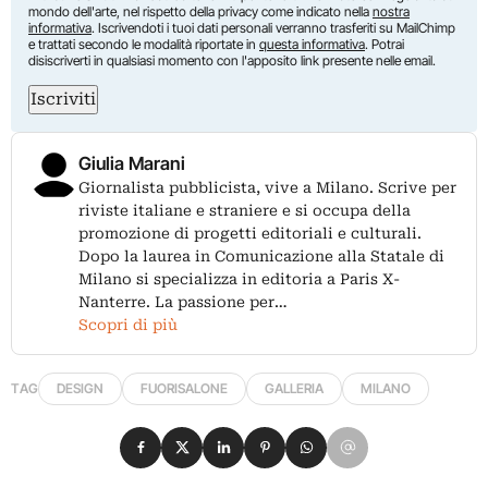
mondo dell'arte, nel rispetto della privacy come indicato nella
nostra
informativa
. Iscrivendoti i tuoi dati personali verranno trasferiti su MailChimp
e trattati secondo le modalità riportate in
questa informativa
. Potrai
disiscriverti in qualsiasi momento con l'apposito link presente nelle email.
Iscriviti
Giulia Marani
Giornalista pubblicista, vive a Milano. Scrive per
riviste italiane e straniere e si occupa della
promozione di progetti editoriali e culturali.
Dopo la laurea in Comunicazione alla Statale di
Milano si specializza in editoria a Paris X-
Nanterre. La passione per…
Scopri di più
TAG
DESIGN
FUORISALONE
GALLERIA
MILANO
Condividi su Facebook
Condividi su X
Condividi su LinkedIn
Condividi su Pinterest
Condividi su WhatsApp
Condividi su Email