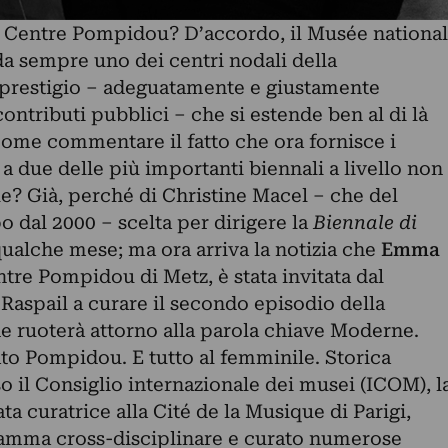
l Centre Pompidou? D’accordo, il Musée national
da sempre uno dei centri nodali della
prestigio – adeguatamente e giustamente
ontributi pubblici – che si estende ben al di là
come commentare il fatto che ora fornisce i
i) a due delle più importanti biennali a livello non
? Già, perché di Christine Macel – che del
 dal 2000 – scelta per dirigere la
Biennale di
 qualche mese; ma ora arriva la notizia che
Emma
entre Pompidou di Metz, è stata invitata dal
y Raspail a curare il secondo episodio della
e ruoterà attorno alla parola chiave Moderne.
ato Pompidou. E tutto al femminile. Storica
so il Consiglio internazionale dei musei (ICOM), l
a curatrice alla Cité de la Musique di Parigi,
ramma cross-disciplinare e curato numerose