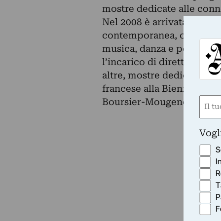
mostre dedicate alle conn
Nel 2008 è arrivata al Ce
contemporanea, continuando
musica, danza e performan
l’incarico di direttore de
altre, mostre dedicate a W
francese alla Biennale di 
Nom
Boursier-Mougenot.
(Obbli
Nome
Vogl
S
I
R
T
P
F