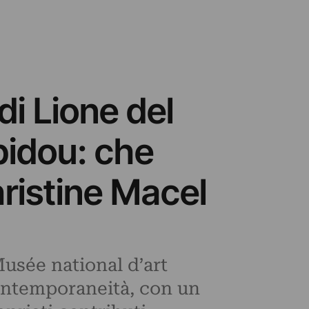
i Lione del
pidou: che
ristine Macel
usée national d’art
contemporaneità, con un