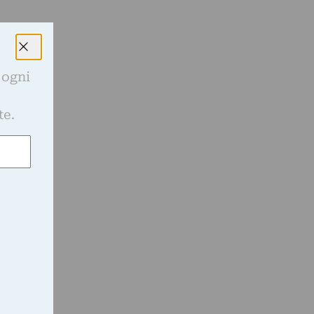
 ogni
e
e
te.