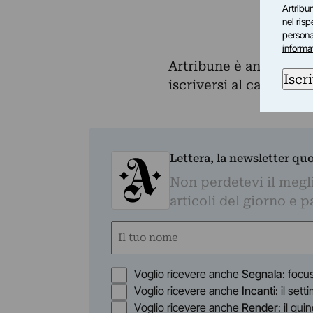
Artribun
nel ris
personal
informa
Artribune è anche su 
Iscri
iscriversi al canale e
Lettera, la newsletter qu
Non perdetevi il megli
articoli del giorno e 
Nome
(Obbligatorio)
Nome
Opzioni
Voglio ricevere anche
Segnala
: focu
Voglio ricevere anche
Incanti
: il set
Voglio ricevere anche
Render
: il qu