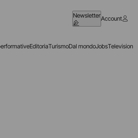
Newsletter
Account
performative
Editoria
Turismo
Dal mondo
Jobs
Television