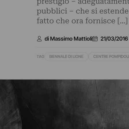
prestigio – adeguatament
pubblici – che si estende
fatto che ora fornisce […]
di Massimo Mattioli
21/03/2016
TAG
BIENNALE DI LIONE
CENTRE POMPIDOU