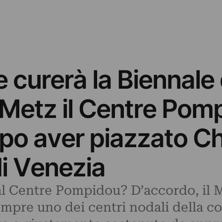
curerà la Biennale d
a Metz il Centre Pom
po aver piazzato Ch
di Venezia
l Centre Pompidou? D’accordo, il M
empre uno dei centri nodali della 