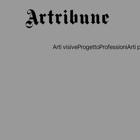
Artribune
Arti visive
Progetto
Professioni
Arti 