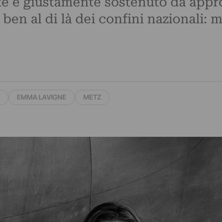
e e giustamente sostenuto da appro
 ben al di là dei confini nazionali
EMMA LAVIGNE
METZ