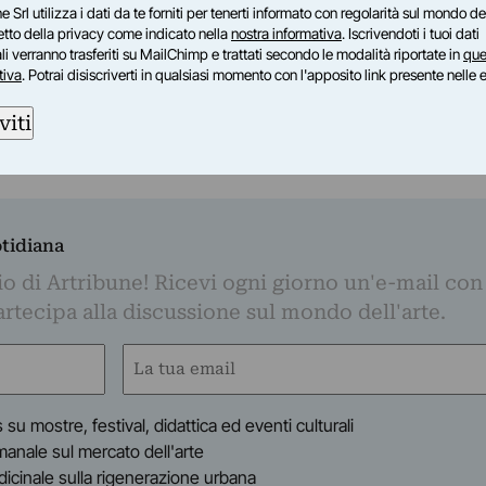
e Srl utilizza i dati da te forniti per tenerti informato con regolarità sul mondo del
petto della privacy come indicato nella
nostra informativa
. Iscrivendoti i tuoi dati
i verranno trasferiti su MailChimp e trattati secondo le modalità riportate in
que
tiva
. Potrai disiscriverti in qualsiasi momento con l'apposito link presente nelle 
Whatsapp. È sufficiente
cliccare qui
per
viti
d essere sempre aggiornati
otidiana
o di Artribune! Ricevi ogni giorno un'e-mail con 
partecipa alla discussione sul mondo dell'arte.
Email
(Obbligatorio)
s su mostre, festival, didattica ed eventi culturali
timanale sul mercato dell'arte
indicinale sulla rigenerazione urbana