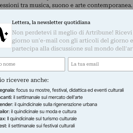
essioni tra musica, suono e arte contemporanea.
ntre Pompidou come curatore per l’arte
 a specializzarsi sul rapporto tra arti visive,
Lettera, la newsletter quotidiana
ce. Nel 2014 la quarantottenne ha assunto
Non perdetevi il meglio di Artribune! Ricevi
l Centre Pompidou-Metz, dove ha curato, tra le
giorno un'e-mail con gli articoli del giorno 
arhol e Kimsooja; è stata curatrice del padiglion
partecipa alla discussione sul mondo dell'ar
Venezia del 2015, con il progetto di Céleste
e
Email
gatorio)
(Obbligatorio)
io ricevere anche:
egnala
: focus su mostre, festival, didattica ed eventi culturali
ncanti
: il settimanale sul mercato dell'arte
ender
: il quindicinale sulla rigenerazione urbana
ailor
: il quindicinale su moda e cultura
ax
: Il quindicinale sul turismo culturale
est
: il settimanale sui festival culturali