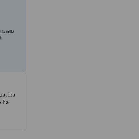
ato nella
a
ia, fra
5 ha