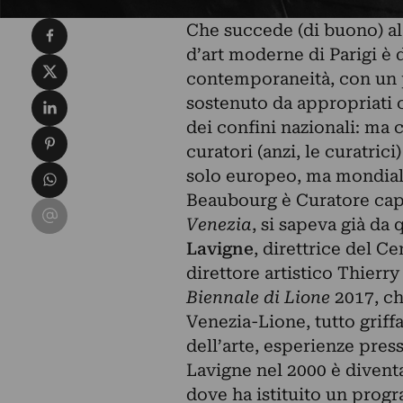
Condividi su Facebook
Che succede (di buono) a
d’art moderne di Parigi è 
Condividi su X
contemporaneità, con un 
Condividi su LinkedIn
sostenuto da appropriati c
dei confini nazionali: ma 
Condividi su Pinterest
curatori (anzi, le curatric
Condividi su WhatsApp
solo europeo, ma mondiale
Beaubourg è Curatore capo
Condividi su Email
Venezia
, si sapeva già da
Lavigne
, direttrice del C
direttore artistico Thierr
Biennale di Lione
2017, ch
Venezia-Lione, tutto griff
dell’arte, esperienze pres
Lavigne nel 2000 è diventat
dove ha istituito un prog