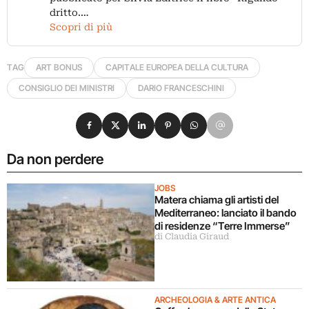
dritto.…
Scopri di più
TAG
ART BONUS
CAPITALE EUROPEA DELLA CULTURA
CONSIGLIO DEI MINISTRI
DARIO FRANCESCHINI
Condividi su Facebook
Condividi su X
Condividi su LinkedIn
Condividi su Pinterest
Condividi su WhatsApp
Condividi su Email
Da non perdere
JOBS
Matera chiama gli artisti del
Mediterraneo: lanciato il bando
di residenze “Terre Immerse”
di Claudia Giraud
ARCHEOLOGIA & ARTE ANTICA