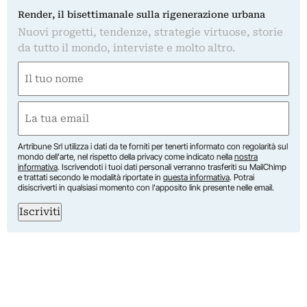
Render, il bisettimanale sulla rigenerazione urbana
Nuovi progetti, tendenze, strategie virtuose, storie
da tutto il mondo, interviste e molto altro.
Nome
(Required)
First
Email
(Required)
Artribune Srl utilizza i dati da te forniti per tenerti informato con regolarità sul
mondo dell'arte, nel rispetto della privacy come indicato nella
nostra
informativa
. Iscrivendoti i tuoi dati personali verranno trasferiti su MailChimp
e trattati secondo le modalità riportate in
questa informativa
. Potrai
disiscriverti in qualsiasi momento con l'apposito link presente nelle email.
Iscriviti