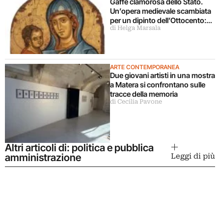
Gaffe clamorosa dello Stato.
Un’opera medievale scambiata
per un dipinto dell’Ottocento:
di Helga Marsala
perduta per sempre
ARTE CONTEMPORANEA
Due giovani artisti in una mostra
a Matera si confrontano sulle
tracce della memoria
di Cecilia Pavone
Altri articoli di: politica e pubblica
amministrazione
Leggi di più