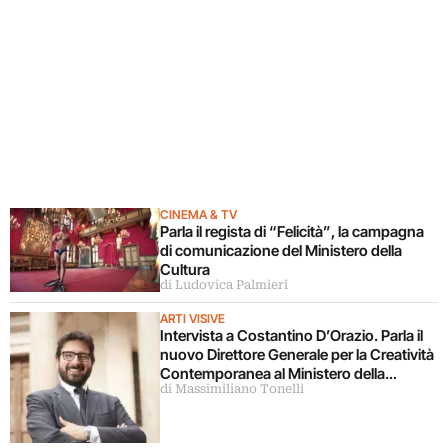
CINEMA & TV
Parla il regista di “Felicità”, la campagna
di comunicazione del Ministero della
Cultura
di Ludovica Palmieri
ARTI VISIVE
Intervista a Costantino D’Orazio. Parla il
nuovo Direttore Generale per la Creatività
Contemporanea al Ministero della
di Massimiliano Tonelli
Cultura