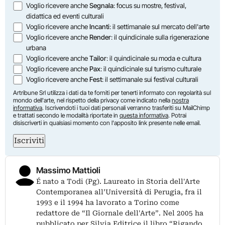
Opzioni
Voglio ricevere anche
Segnala
: focus su mostre, festival,
didattica ed eventi culturali
Voglio ricevere anche
Incanti
: il settimanale sul mercato dell'arte
Voglio ricevere anche
Render
: il quindicinale sulla rigenerazione
urbana
Voglio ricevere anche
Tailor
: il quindicinale su moda e cultura
Voglio ricevere anche
Pax
: il quindicinale sul turismo culturale
Voglio ricevere anche
Fest
: il settimanale sui festival culturali
Artribune Srl utilizza i dati da te forniti per tenerti informato con regolarità sul
mondo dell'arte, nel rispetto della privacy come indicato nella
nostra
informativa
. Iscrivendoti i tuoi dati personali verranno trasferiti su MailChimp
e trattati secondo le modalità riportate in
questa informativa
. Potrai
disiscriverti in qualsiasi momento con l'apposito link presente nelle email.
Iscriviti
Massimo Mattioli
É nato a Todi (Pg). Laureato in Storia dell'Arte
Contemporanea all’Università di Perugia, fra il
1993 e il 1994 ha lavorato a Torino come
redattore de “Il Giornale dell'Arte”. Nel 2005 ha
pubblicato per Silvia Editrice il libro “Rigando