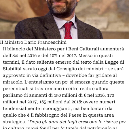
Il Ministro Dario Franceschini
Il bilancio del
Ministero per i Beni Culturali
aumenterà
dell’8% nel 2016 e del 10% nel 2017. Messo in questi
termini, il dato saliente emerso dal testo della
Legge di
Stabilità
varato oggi dal Consiglio dei ministri – se sarà
approvato in via definitiva – dovrebbe far gridare al
miracolo. L’entusiasmo un po’ si smorza quando queste
percentuali si trasformano in cifre reali: e allora
parliamo di aumenti di 150 milioni di € nel 2016, 170
milioni nel 2017, 165 milioni dal 2018: ovvero numeri
tendenzialmente incoraggianti, ma ben lontani da
quello che è il fabbisogno del Paese in questa area
strategica. “
Dopo gli anni dei tagli crescono le risorse per
la cultura, nuovi fondi per la tutela del patrimonio e i