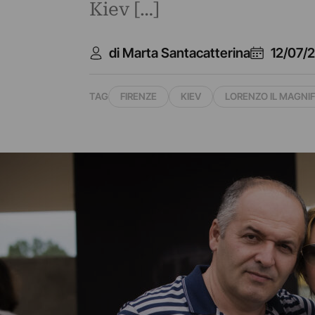
Kiev […]
di Marta Santacatterina
12/07/
TAG
FIRENZE
KIEV
LORENZO IL MAGNI