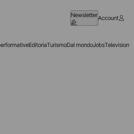
Newsletter
Account
performative
Editoria
Turismo
Dal mondo
Jobs
Television