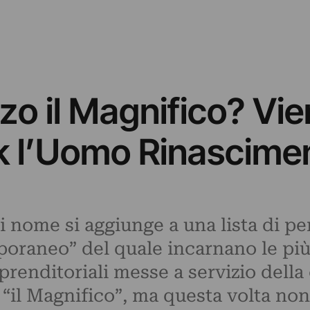
zo il Magnifico? Vie
k l’Uomo Rinascime
ui nome si aggiunge a una lista di 
raneo” del quale incarnano le più a
renditoriali messe a servizio della c
a “il Magnifico”, ma questa volta non