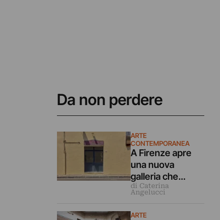
Da non perdere
ARTE
CONTEMPORANEA
A Firenze apre
una nuova
galleria che
di Caterina
guarda all’arte
Angelucci
emergente
italiana in modo
ARTE