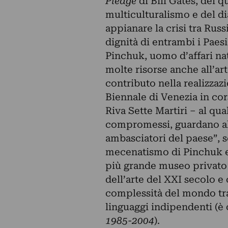
Pledge
di Bill Gates, del q
multiculturalismo e del d
appianare la crisi tra Russ
dignità di entrambi i Paesi
Pinchuk, uomo d’affari nat
molte risorse anche all’a
contributo nella realizzaz
Biennale di Venezia in cors
Riva Sette Martiri – al qu
compromessi, guardano al 
ambasciatori del paese”, s
mecenatismo di Pinchuk e d
più grande museo privato 
dell’arte del XXI secolo e
complessità del mondo tr
linguaggi indipendenti (è 
1985-2004
).