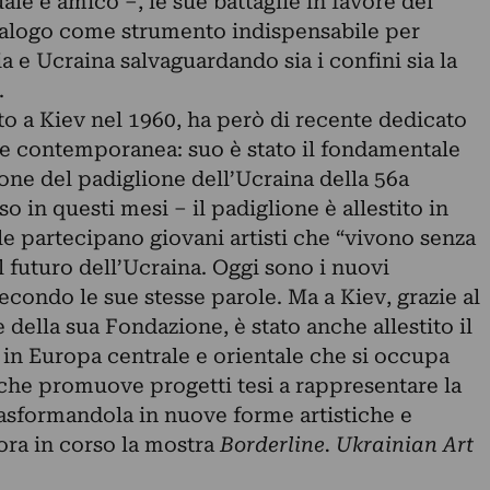
uale è amico –, le sue battaglie in favore del
ialogo come strumento indispensabile per
ia e Ucraina salvaguardando sia i confini sia la
.
o a Kiev nel 1960, ha però di recente dedicato
rte contemporanea: suo è stato il fondamentale
ione del padiglione dell’Ucraina della 56a
o in questi mesi – il padiglione è allestito in
ale partecipano giovani artisti che “vivono senza
futuro dell’Ucraina. Oggi sono i nuovi
econdo le sue stesse parole. Ma a Kiev, grazie al
ella sua Fondazione, è stato anche allestito il
in Europa centrale e orientale che si occupa
 che promuove progetti tesi a rappresentare la
asformandola in nuove forme artistiche e
ora in corso la mostra
Borderline. Ukrainian Art