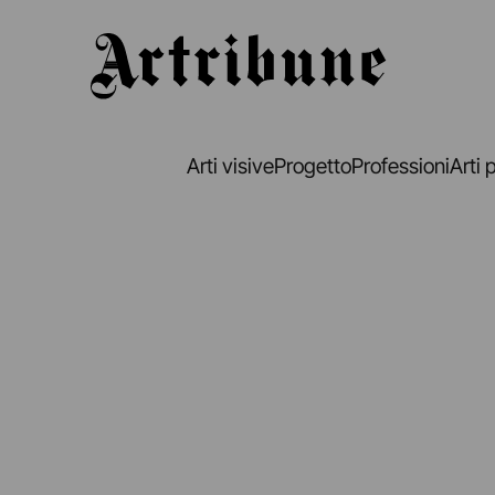
Artribune
Arti visive
Progetto
Professioni
Arti 