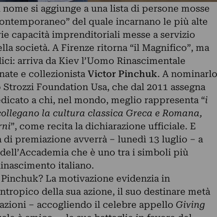
i nome si aggiunge a una lista di persone mosse
ontemporaneo” del quale incarnano le più alte
arie capacità imprenditoriali messe a servizio
della società. A Firenze ritorna “il Magnifico”, ma
ici: arriva da Kiev l’Uomo Rinascimentale
nate e collezionista
Victor Pinchuk
. A nominarl
 Strozzi Foundation Usa, che dal 2011 assegna
icato a chi, nel mondo, meglio rappresenta “
i
collegano la cultura classica Greca e Romana,
rni
”, come recita la dichiarazione ufficiale. E
 di premiazione avverrà – lunedì 13 luglio – a
a dell’Accademia che è uno tra i simboli più
Rinascimento italiano.
 Pinchuk? La motivazione evidenzia in
lantropico della sua azione, il suo destinare metà
azioni – accogliendo il celebre appello
Giving