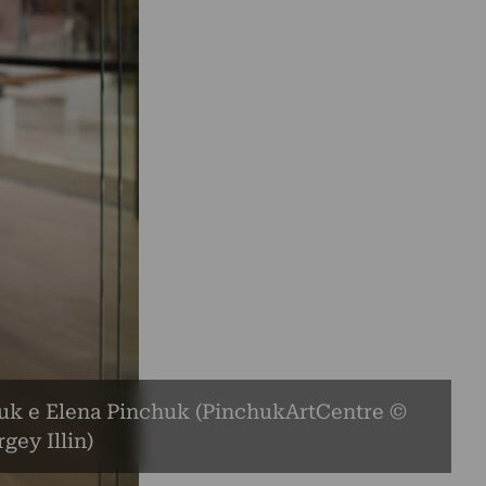
huk e Elena Pinchuk (PinchukArtCentre ©
gey Illin)