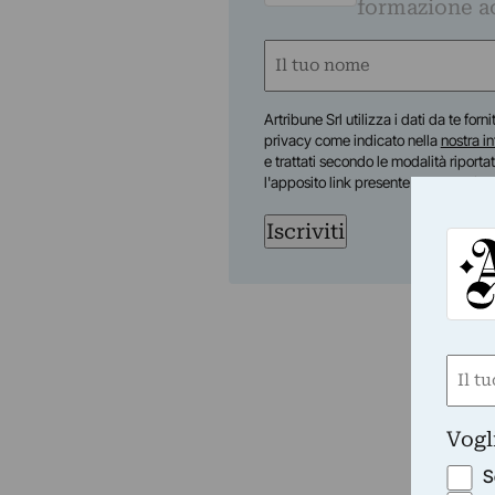
formazione a
Nome
(Required)
First
Artribune Srl utilizza i dati da te forn
privacy come indicato nella
nostra i
e trattati secondo le modalità riporta
l'apposito link presente nelle email.
Iscriviti
Nom
(Requ
First
Vogl
S