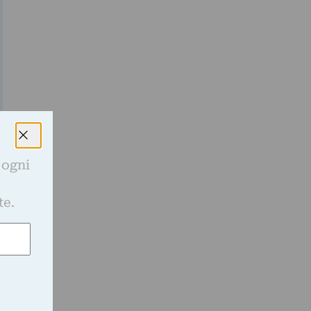
 ogni
e
te.