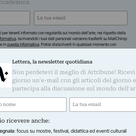
ccademica.
Email
(Required)
iti per tenerti informato con regolarità sul mondo dell'arte, nel rispetto della
nformativa
. Iscrivendoti i tuoi dati personali verranno trasferiti su MailChimp
te in
questa informativa
. Potrai disiscriverti in qualsiasi momento con
Lettera, la newsletter quotidiana
Non perdetevi il meglio di Artribune! Ricevi
giorno un'e-mail con gli articoli del giorno 
partecipa alla discussione sul mondo dell'ar
e
Email
ired)
(Required)
io ricevere anche:
egnala
: focus su mostre, festival, didattica ed eventi culturali