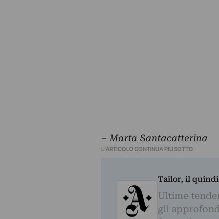
– Marta Santacatterina
L'ARTICOLO CONTINUA PIÙ SOTTO
Tailor, il quin
Ultime tendenz
gli approfond