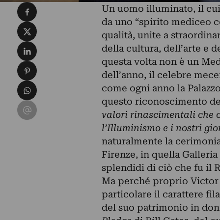
Condividi su Facebook
Un uomo illuminato, il cu
da uno “spirito mediceo c
Condividi su X
qualità, unite a straordin
Condividi su LinkedIn
della cultura, dell’arte e 
questa volta non è un Med
Condividi su Pinterest
dell’anno, il celebre mece
Condividi su WhatsApp
come ogni anno la Palazzo
questo riconoscimento ded
Condividi su Email
valori rinascimentali che 
l’Illuminismo e i nostri gio
naturalmente la cerimonia
Firenze, in quella Galleri
splendidi di ciò che fu il 
Ma perché proprio Victor
particolare il carattere fi
del suo patrimonio in don