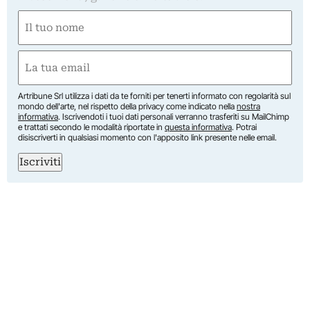
Nome
(Required)
First
Email
(Required)
Artribune Srl utilizza i dati da te forniti per tenerti informato con regolarità sul
mondo dell'arte, nel rispetto della privacy come indicato nella
nostra
informativa
. Iscrivendoti i tuoi dati personali verranno trasferiti su MailChimp
e trattati secondo le modalità riportate in
questa informativa
. Potrai
disiscriverti in qualsiasi momento con l'apposito link presente nelle email.
Iscriviti