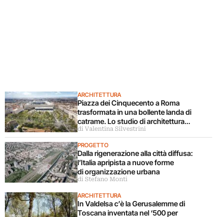
ARCHITETTURA
Piazza dei Cinquecento a Roma
trasformata in una bollente landa di
catrame. Lo studio di architettura
di Valentina Silvestrini
disconosce il progetto
PROGETTO
Dalla rigenerazione alla città diffusa:
l’Italia apripista a nuove forme
di organizzazione urbana
di Stefano Monti
ARCHITETTURA
In Valdelsa c’è la Gerusalemme di
Toscana inventata nel ‘500 per