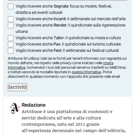
Opzioni
Voglio ricevere anche
Segnala
: focus su mostre, festival,
didattica ed eventi culturali
Voglio ricevere anche
Incanti
: il settimanale sul mercato dell'arte
Voglio ricevere anche
Render
: il quindicinale sulla rigenerazione
urbana
Voglio ricevere anche
Tailor
: il quindicinale su moda e cultura
Voglio ricevere anche
Pax
: il quindicinale sul turismo culturale
Voglio ricevere anche
Fest
: il settimanale sui festival culturali
Artribune Srl utilizza i dati da te forniti per tenerti informato con regolarità sul
mondo dell'arte, nel rispetto della privacy come indicato nella
nostra
informativa
. Iscrivendoti i tuoi dati personali verranno trasferiti su MailChimp
e trattati secondo le modalità riportate in
questa informativa
. Potrai
disiscriverti in qualsiasi momento con l'apposito link presente nelle email.
Iscriviti
Redazione
Artribune è una piattaforma di contenuti e
servizi dedicata all’arte e alla cultura
contemporanea, nata nel 2011 grazie
all’esperienza decennale nel campo dell’editoria,