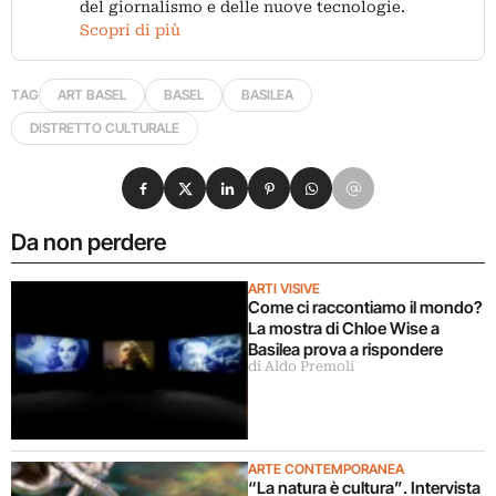
del giornalismo e delle nuove tecnologie.
Scopri di più
TAG
ART BASEL
BASEL
BASILEA
DISTRETTO CULTURALE
Condividi su Facebook
Condividi su X
Condividi su LinkedIn
Condividi su Pinterest
Condividi su WhatsApp
Condividi su Email
Da non perdere
ARTI VISIVE
Come ci raccontiamo il mondo?
La mostra di Chloe Wise a
Basilea prova a rispondere
di Aldo Premoli
ARTE CONTEMPORANEA
“La natura è cultura”. Intervista