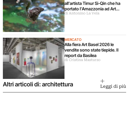
all’artista Timur Si-Qin che ha
portato l’Amazzonia ad Art
di Antonino La Vela
Basel 2026
MERCATO
Alla fiera Art Basel 2026 le
vendite sono state tiepide. Il
report da Basilea
di Cristina Masturzo
Altri articoli di: architettura
Leggi di più