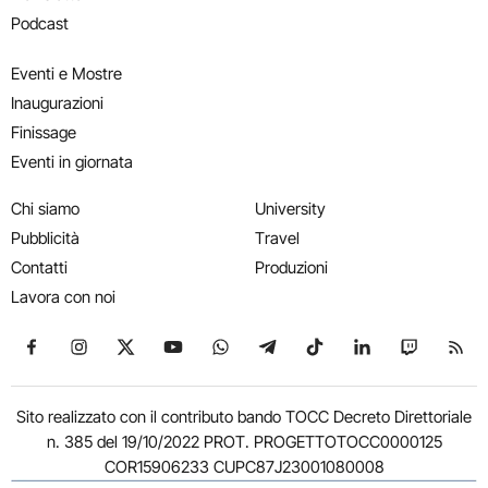
Podcast
Eventi e Mostre
Inaugurazioni
Finissage
Eventi in giornata
Chi siamo
University
Pubblicità
Travel
Contatti
Produzioni
Lavora con noi
Seguici su Facebook
Seguici su Instagram
Seguici su X
Seguici su YouTube
Seguici su WhatsApp
Seguici su Telegram
Seguici su TikTok
Seguici su Link
Seguici su
Segui
Sito realizzato con il contributo bando TOCC Decreto Direttoriale
n. 385 del 19/10/2022 PROT. PROGETTOTOCC0000125
COR15906233 CUPC87J23001080008