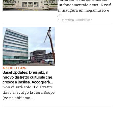
un fondamentale asset. E così
si inaugura un megamuseo e
si…
di Martina Gambillara
ARCHITETTURA
Basel Updates: Dreispitz, il
nuovo distretto culturale che
cresce a Basilea. Accoglierà
progetti immobiliari,
Non ci sarà solo il distretto
l’Accademia e la Kunsthaus
dove si svolge la fiera Scope
Baselland
(ve ne abbiamo…