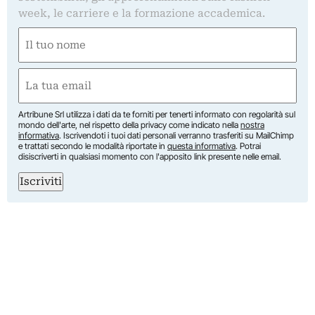
week, le carriere e la formazione accademica.
Nome
(Required)
First
Email
(Required)
Artribune Srl utilizza i dati da te forniti per tenerti informato con regolarità sul
mondo dell'arte, nel rispetto della privacy come indicato nella
nostra
informativa
. Iscrivendoti i tuoi dati personali verranno trasferiti su MailChimp
e trattati secondo le modalità riportate in
questa informativa
. Potrai
disiscriverti in qualsiasi momento con l'apposito link presente nelle email.
Iscriviti