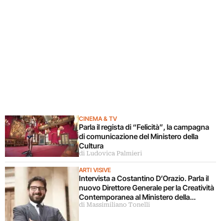
CINEMA & TV
Parla il regista di “Felicità”, la campagna
di comunicazione del Ministero della
Cultura
di Ludovica Palmieri
ARTI VISIVE
Intervista a Costantino D’Orazio. Parla il
nuovo Direttore Generale per la Creatività
Contemporanea al Ministero della
di Massimiliano Tonelli
Cultura