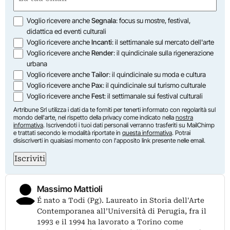
(Required)
Opzioni
Voglio ricevere anche
Segnala
: focus su mostre, festival,
didattica ed eventi culturali
Voglio ricevere anche
Incanti
: il settimanale sul mercato dell'arte
Voglio ricevere anche
Render
: il quindicinale sulla rigenerazione
urbana
Voglio ricevere anche
Tailor
: il quindicinale su moda e cultura
Voglio ricevere anche
Pax
: il quindicinale sul turismo culturale
Voglio ricevere anche
Fest
: il settimanale sui festival culturali
Artribune Srl utilizza i dati da te forniti per tenerti informato con regolarità sul
mondo dell'arte, nel rispetto della privacy come indicato nella
nostra
informativa
. Iscrivendoti i tuoi dati personali verranno trasferiti su MailChimp
e trattati secondo le modalità riportate in
questa informativa
. Potrai
disiscriverti in qualsiasi momento con l'apposito link presente nelle email.
Iscriviti
Massimo Mattioli
É nato a Todi (Pg). Laureato in Storia dell'Arte
Contemporanea all’Università di Perugia, fra il
1993 e il 1994 ha lavorato a Torino come