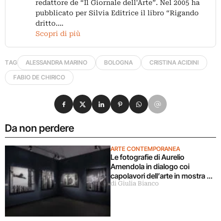
redattore de “Il Giornale dell'Arte”. Nel 2005 ha
pubblicato per Silvia Editrice il libro “Rigando
dritto.…
Scopri di più
TAG
ALESSANDRA MARINO
BOLOGNA
CRISTINA ACIDINI
FABIO DE CHIRICO
Condividi su Facebook
Condividi su X
Condividi su LinkedIn
Condividi su Pinterest
Condividi su WhatsApp
Condividi su Email
Da non perdere
ARTE CONTEMPORANEA
Le fotografie di Aurelio
Amendola in dialogo coi
capolavori dell’arte in mostra a
di Giulia Bianco
Milano