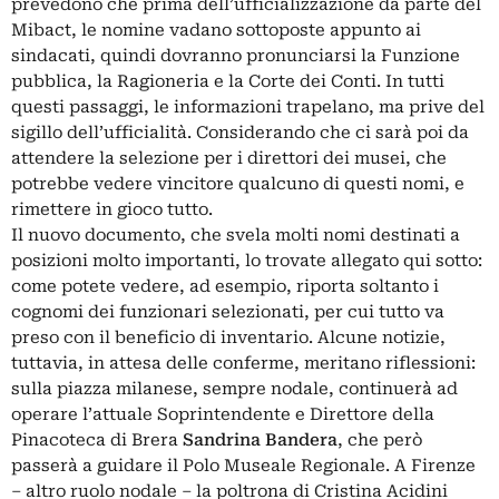
prevedono che prima dell’ufficializzazione da parte del
Mibact, le nomine vadano sottoposte appunto ai
sindacati, quindi dovranno pronunciarsi la Funzione
pubblica, la Ragioneria e la Corte dei Conti. In tutti
questi passaggi, le informazioni trapelano, ma prive del
sigillo dell’ufficialità. Considerando che ci sarà poi da
attendere la selezione per i direttori dei musei, che
potrebbe vedere vincitore qualcuno di questi nomi, e
rimettere in gioco tutto.
Il nuovo documento, che svela molti nomi destinati a
posizioni molto importanti, lo trovate allegato qui sotto:
come potete vedere, ad esempio, riporta soltanto i
cognomi dei funzionari selezionati, per cui tutto va
preso con il beneficio di inventario. Alcune notizie,
tuttavia, in attesa delle conferme, meritano riflessioni:
sulla piazza milanese, sempre nodale, continuerà ad
operare l’attuale Soprintendente e Direttore della
Pinacoteca di Brera
Sandrina Bandera
, che però
passerà a guidare il Polo Museale Regionale. A Firenze
– altro ruolo nodale – la poltrona di Cristina Acidini