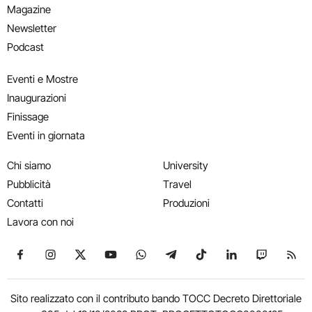
Magazine
Newsletter
Podcast
Eventi e Mostre
Inaugurazioni
Finissage
Eventi in giornata
Chi siamo
University
Pubblicità
Travel
Contatti
Produzioni
Lavora con noi
Seguici su Facebook
Seguici su Instagram
Seguici su X
Seguici su YouTube
Seguici su WhatsApp
Seguici su Telegram
Seguici su TikTok
Seguici su Link
Seguici su
Segui
Sito realizzato con il contributo bando TOCC Decreto Direttoriale