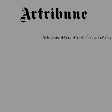
Artribune
Arti visive
Progetto
Professioni
Arti 