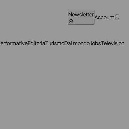
Newsletter
Account
performative
Editoria
Turismo
Dal mondo
Jobs
Television