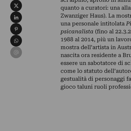
Condividi su X
quanto a curatori: una alla
Condividi su LinkedIn
Zwanziger Haus). La mostra
una personale intitolata
P
Condividi su Pinterest
psicanalista
(fino al 22.3
Condividi su WhatsApp
1988 al 2014, più un lavo
mostra dell’artista in Aust
Condividi su Email
nascita ora residente a Br
essere un sabotatore di sc
come lo statuto dell’autore
gestualità di personaggi 
gioco taluni ruoli professi