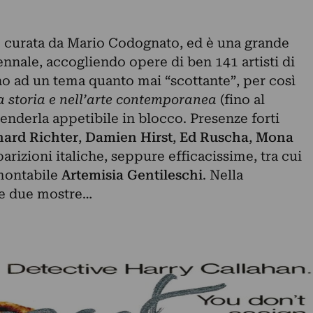
è curata da Mario Codognato, ed è una grande
ennale, accogliendo opere di ben 141 artisti di
no ad un tema quanto mai “scottante”, per così
lla storia e nell’arte contemporanea
(fino al
a renderla appetibile in blocco. Presenze forti
ard Richter
,
Damien Hirst
,
Ed Ruscha
,
Mona
arizioni italiche, seppure efficacissime, tra cui
amontabile
Artemisia
Gentileschi
. Nella
le due mostre…