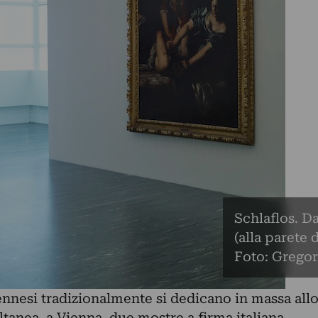
Schlaflos. D
(alla parete 
Foto: Gregor
iennesi tradizionalmente si dedicano in massa all
ltanea, a Vienna, due mostre a firma italiana,