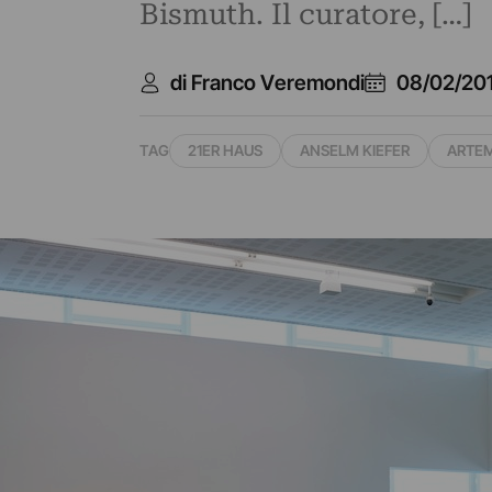
Bismuth. Il curatore, […]
di Franco Veremondi
08/02/20
TAG
21ER HAUS
ANSELM KIEFER
ARTEM