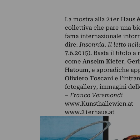
La mostra alla 21er Haus 
collettiva che pare una bi
fama internazionale intor
dire:
Insonnia. Il letto ne
7.6.2015). Basta il titolo 
come
Anselm Kiefer
,
Gerh
Hatoum
, e sporadiche app
Oliviero Toscani
e l’intr
fotogallery, immagini del
–
Franco Veremondi
www.Kunsthallewien.at
www.21erhaus.at