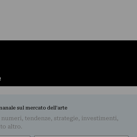
imanale sul mercato dell'arte
 numeri, tendenze, strategie, investimenti,
to altro.