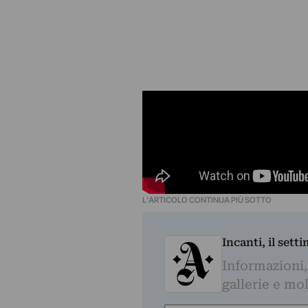
L'ARTICOLO CONTINUA PIÙ SOTTO
Incanti, il sett
Informazioni,
gallerie e mol