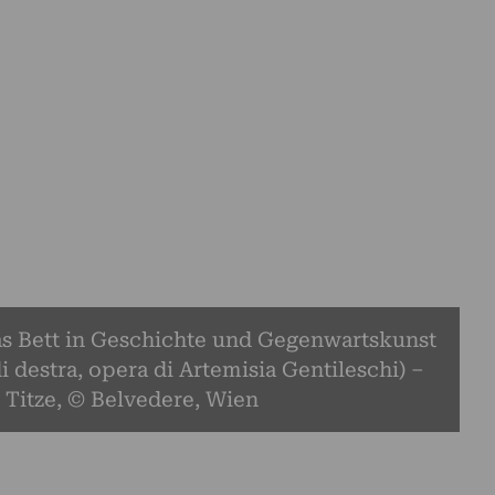
as Bett in Geschichte und Gegenwartskunst
di destra, opera di Artemisia Gentileschi) –
 Titze, © Belvedere, Wien
o