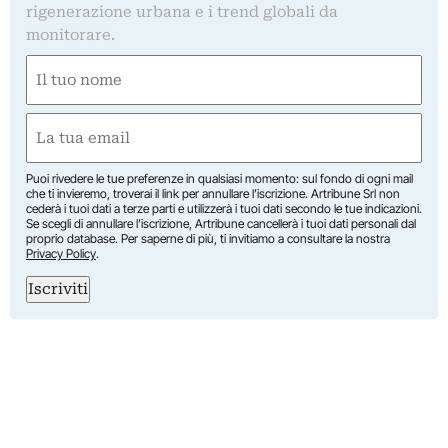
rigenerazione urbana e i trend globali da
monitorare.
Nome
(Required)
First
Email
(Required)
Puoi rivedere le tue preferenze in qualsiasi momento: sul fondo di ogni mail
che ti invieremo, troverai il link per annullare l’iscrizione. Artribune Srl non
cederà i tuoi dati a terze parti e utilizzerà i tuoi dati secondo le tue indicazioni.
Se scegli di annullare l’iscrizione, Artribune cancellerà i tuoi dati personali dal
proprio database. Per saperne di più, ti invitiamo a consultare la nostra
Privacy Policy
.
Iscriviti