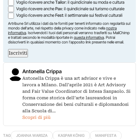
Voglio ricevere anche
Tailor
: il quindicinale su moda e cultura
Voglio ricevere anche
Pax
: il quindicinale sul turismo culturale
Voglio ricevere anche
Fest
: il settimanale sui festival culturali
Artribune Srl utilizza i dati da te forniti per tenerti informato con regolarità sul
mondo dell'arte, nel rispetto della privacy come indicato nella
nostra
informativa
. Iscrivendoti i tuoi dati personali verranno trasferiti su MailChimp
e trattati secondo le modalità riportate in
questa informativa
. Potrai
disiscriverti in qualsiasi momento con l'apposito link presente nelle email.
Iscriviti
Antonella Crippa
Antonella Crippa è una art advisor e vive e
lavora a Milano. Dall’aprile 2021 è Art Advisory
and Fair Value Coordinator di Intesa Sanpaolo. Si
forma come storica dell’arte laureandosi in
Conservazione dei beni culturali e diplomandosi
alla Scuola di…
Scopri di più
TAG
JOANNA WARSZA
KASPAR KÖNIG
MANIFESTA