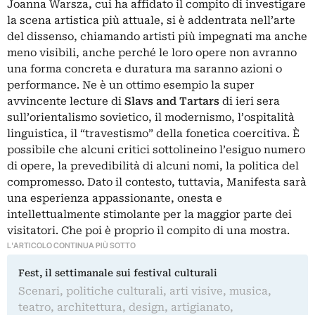
Joanna Warsza, cui ha affidato il compito di investigare
la scena artistica più attuale, si è addentrata nell’arte
del dissenso, chiamando artisti più impegnati ma anche
meno visibili, anche perché le loro opere non avranno
una forma concreta e duratura ma saranno azioni o
performance. Ne è un ottimo esempio la super
avvincente lecture di
Slavs and Tartars
di ieri sera
sull’orientalismo sovietico, il modernismo, l’ospitalità
linguistica, il “travestismo” della fonetica coercitiva. È
possibile che alcuni critici sottolineino l’esiguo numero
di opere, la prevedibilità di alcuni nomi, la politica del
compromesso. Dato il contesto, tuttavia, Manifesta sarà
una esperienza appassionante, onesta e
intellettualmente stimolante per la maggior parte dei
visitatori. Che poi è proprio il compito di una mostra.
L'ARTICOLO CONTINUA PIÙ SOTTO
Fest, il settimanale sui festival culturali
Scenari, politiche culturali, arti visive, musica,
teatro, architettura, design, artigianato,