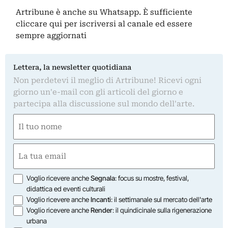
Artribune è anche su Whatsapp. È sufficiente
cliccare qui
per iscriversi al canale ed essere
sempre aggiornati
Lettera, la newsletter quotidiana
Non perdetevi il meglio di Artribune! Ricevi ogni
giorno un'e-mail con gli articoli del giorno e
partecipa alla discussione sul mondo dell'arte.
Nome
(Required)
First
Email
(Required)
Opzioni
Voglio ricevere anche
Segnala
: focus su mostre, festival,
didattica ed eventi culturali
Voglio ricevere anche
Incanti
: il settimanale sul mercato dell'arte
Voglio ricevere anche
Render
: il quindicinale sulla rigenerazione
urbana