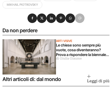
MIKHAIL PIOTROVSKY
Condividi su Facebook
Condividi su X
Condividi su LinkedIn
Condividi su Pinterest
Condividi su WhatsApp
Condividi su Email
Da non perdere
ARTI VISIVE
Le chiese sono sempre più
vuote, cosa diventeranno?
Prova a rispondere la biennale
di Giulia Giaume
Manifesta che apre in Germania
Altri articoli di: dal mondo
Leggi di più