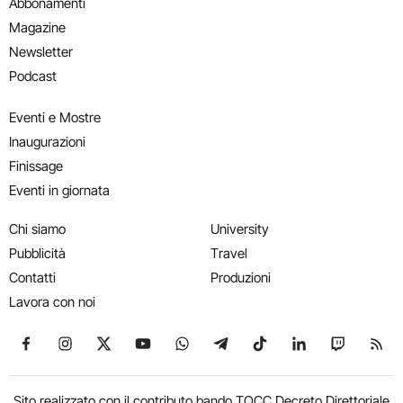
Abbonamenti
Magazine
Newsletter
Podcast
Eventi e Mostre
Inaugurazioni
Finissage
Eventi in giornata
Chi siamo
University
Pubblicità
Travel
Contatti
Produzioni
Lavora con noi
Seguici su Facebook
Seguici su Instagram
Seguici su X
Seguici su YouTube
Seguici su WhatsApp
Seguici su Telegram
Seguici su TikTok
Seguici su Link
Seguici su
Segui
Sito realizzato con il contributo bando TOCC Decreto Direttoriale