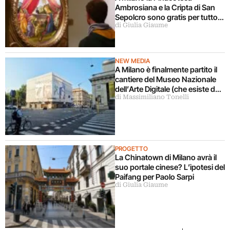
Ambrosiana e la Cripta di San
Sepolcro sono gratis per tutto
di Giulia Giaume
agosto (ma solo per milanesi)
NEW MEDIA
A Milano è finalmente partito il
cantiere del Museo Nazionale
dell’Arte Digitale (che esiste da
di Massimiliano Tonelli
5 anni ma ancora non c’è)
PROGETTO
La Chinatown di Milano avrà il
suo portale cinese? L’ipotesi del
Paifang per Paolo Sarpi
di Giulia Giaume