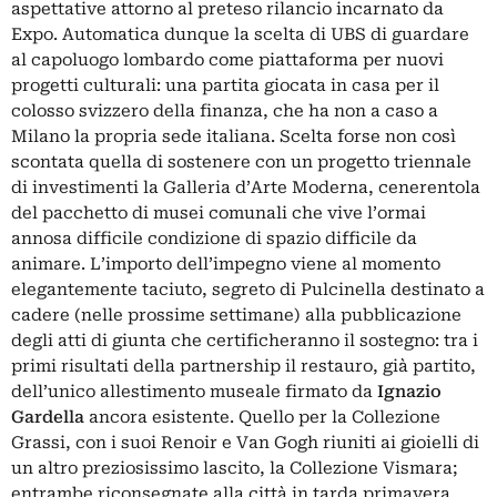
aspettative attorno al preteso rilancio incarnato da
Expo. Automatica dunque la scelta di UBS di guardare
al capoluogo lombardo come piattaforma per nuovi
progetti culturali: una partita giocata in casa per il
colosso svizzero della finanza, che ha non a caso a
Milano la propria sede italiana. Scelta forse non così
scontata quella di sostenere con un progetto triennale
di investimenti la Galleria d’Arte Moderna, cenerentola
del pacchetto di musei comunali che vive l’ormai
annosa difficile condizione di spazio difficile da
animare. L’importo dell’impegno viene al momento
elegantemente taciuto, segreto di Pulcinella destinato a
cadere (nelle prossime settimane) alla pubblicazione
degli atti di giunta che certificheranno il sostegno: tra i
primi risultati della partnership il restauro, già partito,
dell’unico allestimento museale firmato da
Ignazio
Gardella
ancora esistente. Quello per la Collezione
Grassi, con i suoi Renoir e Van Gogh riuniti ai gioielli di
un altro preziosissimo lascito, la Collezione Vismara;
entrambe riconsegnate alla città in tarda primavera.