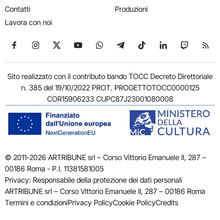
Contatti
Produzioni
Lavora con noi
Seguici su Facebook
Seguici su Instagram
Seguici su X
Seguici su YouTube
Seguici su WhatsApp
Seguici su Telegram
Seguici su TikTok
Seguici su Link
Seguici su
Segui
Sito realizzato con il contributo bando TOCC Decreto Direttoriale
n. 385 del 19/10/2022 PROT. PROGETTOTOCC0000125
COR15906233 CUPC87J23001080008
© 2011-2026 ARTRIBUNE srl – Corso Vittorio Emanuele II, 287 –
00186 Roma - P.I. 11381581005
Privacy: Responsabile della protezione dei dati personali
ARTRIBUNE srl – Corso Vittorio Emanuele II, 287 – 00186 Roma
Termini e condizioni
Privacy Policy
Cookie Policy
Credits