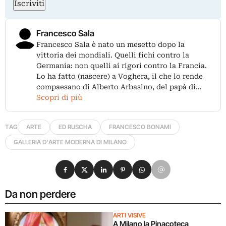
Iscriviti
Francesco Sala
Francesco Sala è nato un mesetto dopo la
vittoria dei mondiali. Quelli fichi contro la
Germania: non quelli ai rigori contro la Francia.
Lo ha fatto (nascere) a Voghera, il che lo rende
compaesano di Alberto Arbasino, del papà di…
Scopri di più
TAG
ARTE
ED RUSCHA
FRANCESCO BONAMI
GALLERIA D'ARTE MODERNA DI MILANO
Condividi su Facebook
Condividi su X
Condividi su LinkedIn
Condividi su Pinterest
Condividi su WhatsApp
Condividi su Email
Da non perdere
ARTI VISIVE
A Milano la Pinacoteca