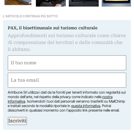
L'ARTICOLO CONTINUA PIÙ SOTTO
PAX, il bisettimanale sul turismo culturale
Approfondimenti sul turismo culturale come chiave
di comprensione dei territori e delle comunità che
li abitano.
Nome
(Obbligatorio)
Nome
Email
(Obbligatorio)
Artribune Srl utilizza i dati da te forniti per tenerti informato con regolarità sul
mondo dell'arte, nel rispetto della privacy come indicato nella
nostra
informativa
. Iscrivendoti i tuoi dati personali verranno trasferiti su MailChimp
e trattati secondo le modalità riportate in
questa informativa
. Potrai
disiscriverti in qualsiasi momento con l'apposito link presente nelle email.
Iscriviti