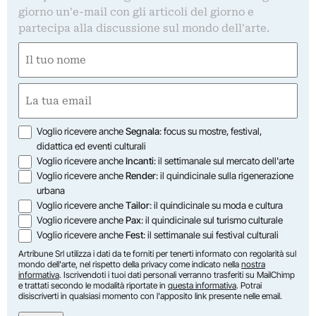
giorno un'e-mail con gli articoli del giorno e
partecipa alla discussione sul mondo dell'arte.
Nome
(Obbligatorio)
Nome
Email
(Obbligatorio)
Opzioni
Voglio ricevere anche
Segnala
: focus su mostre, festival,
didattica ed eventi culturali
Voglio ricevere anche
Incanti
: il settimanale sul mercato dell'arte
Voglio ricevere anche
Render
: il quindicinale sulla rigenerazione
urbana
Voglio ricevere anche
Tailor
: il quindicinale su moda e cultura
Voglio ricevere anche
Pax
: il quindicinale sul turismo culturale
Voglio ricevere anche
Fest
: il settimanale sui festival culturali
Artribune Srl utilizza i dati da te forniti per tenerti informato con regolarità sul
mondo dell'arte, nel rispetto della privacy come indicato nella
nostra
informativa
. Iscrivendoti i tuoi dati personali verranno trasferiti su MailChimp
e trattati secondo le modalità riportate in
questa informativa
. Potrai
disiscriverti in qualsiasi momento con l'apposito link presente nelle email.