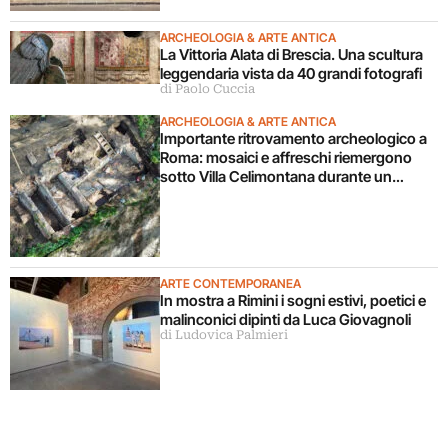
ARCHEOLOGIA & ARTE ANTICA
La Vittoria Alata di Brescia. Una scultura
leggendaria vista da 40 grandi fotografi
di Paolo Cuccia
ARCHEOLOGIA & ARTE ANTICA
Importante ritrovamento archeologico a
Roma: mosaici e affreschi riemergono
sotto Villa Celimontana durante un
cantiere
ARTE CONTEMPORANEA
In mostra a Rimini i sogni estivi, poetici e
malinconici dipinti da Luca Giovagnoli
di Ludovica Palmieri