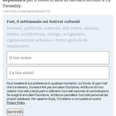
Repubblica
per il boom in asta di Gerhard Richter e Cy
Twombly.
L'ARTICOLO CONTINUA PIÙ SOTTO
Fest, il settimanale sui festival culturali
Scenari, politiche culturali, arti visive, musica,
teatro, architettura, design, artigianato,
rigenerazione urbana e i trend globali da
monitorare.
Nome
(Obbligatorio)
Nome
Email
(Obbligatorio)
Puoi rivedere le tue preferenze in qualsiasi momento: sul fondo di ogni mail
che ti invieremo, troverai il link per annullare l’iscrizione. Artribune Srl non
cederà i tuoi dati a terze parti e utilizzerà i tuoi dati secondo le tue indicazioni.
Se scegli di annullare l’iscrizione, Artribune cancellerà i tuoi dati personali dal
proprio database. Per saperne di più, ti invitiamo a consultare la nostra
Privacy Policy
.
Iscriviti