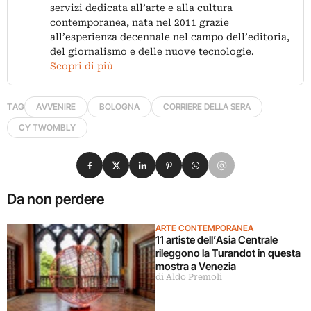
servizi dedicata all’arte e alla cultura
contemporanea, nata nel 2011 grazie
all’esperienza decennale nel campo dell’editoria,
del giornalismo e delle nuove tecnologie.
Scopri di più
TAG
AVVENIRE
BOLOGNA
CORRIERE DELLA SERA
CY TWOMBLY
Condividi su Facebook
Condividi su X
Condividi su LinkedIn
Condividi su Pinterest
Condividi su WhatsApp
Condividi su Email
Da non perdere
ARTE CONTEMPORANEA
11 artiste dell’Asia Centrale
rileggono la Turandot in questa
mostra a Venezia
di Aldo Premoli