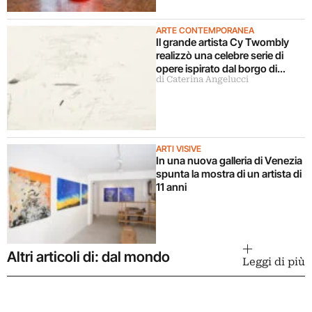
ARTE CONTEMPORANEA
Il grande artista Cy Twombly
realizzò una celebre serie di
opere ispirato dal borgo di
di Caterina Angelucci
Sperlonga. Presto in mostra a
Parigi
ARTI VISIVE
In una nuova galleria di Venezia
spunta la mostra di un artista di
11 anni
Altri articoli di: dal mondo
Leggi di più