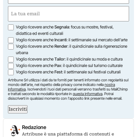
Nome
Email
(Obbligatorio)
Opzioni
Voglio ricevere anche
Segnala
: focus su mostre, festival,
didattica ed eventi culturali
Voglio ricevere anche
Incanti
: il settimanale sul mercato dell'arte
Voglio ricevere anche
Render
: il quindicinale sulla rigenerazione
urbana
Voglio ricevere anche
Tailor
: il quindicinale su moda e cultura
Voglio ricevere anche
Pax
: il quindicinale sul turismo culturale
Voglio ricevere anche
Fest
: il settimanale sui festival culturali
Artribune Srl utilizza i dati da te forniti per tenerti informato con regolarità sul
mondo dell'arte, nel rispetto della privacy come indicato nella
nostra
informativa
. Iscrivendoti i tuoi dati personali verranno trasferiti su MailChimp
e trattati secondo le modalità riportate in
questa informativa
. Potrai
disiscriverti in qualsiasi momento con l'apposito link presente nelle email.
Iscriviti
Redazione
Artribune è una piattaforma di contenuti e