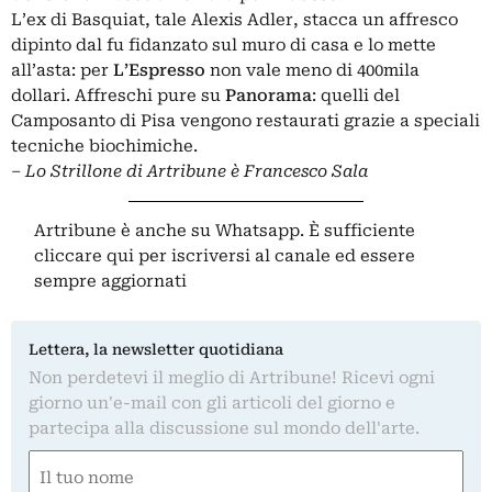
L’ex di Basquiat, tale Alexis Adler, stacca un affresco
dipinto dal fu fidanzato sul muro di casa e lo mette
all’asta: per
L’Espresso
non vale meno di 400mila
dollari. Affreschi pure su
Panorama
: quelli del
Camposanto di Pisa vengono restaurati grazie a speciali
tecniche biochimiche.
– Lo Strillone di Artribune è Francesco Sala
Artribune è anche su Whatsapp. È sufficiente
cliccare qui
per iscriversi al canale ed essere
sempre aggiornati
Lettera, la newsletter quotidiana
Non perdetevi il meglio di Artribune! Ricevi ogni
giorno un'e-mail con gli articoli del giorno e
partecipa alla discussione sul mondo dell'arte.
Nome
(Obbligatorio)