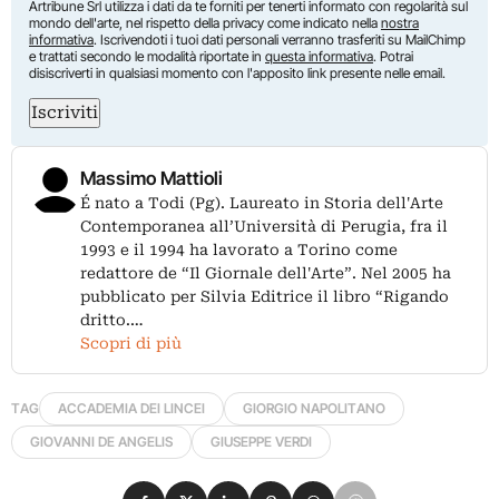
Artribune Srl utilizza i dati da te forniti per tenerti informato con regolarità sul
mondo dell'arte, nel rispetto della privacy come indicato nella
nostra
informativa
. Iscrivendoti i tuoi dati personali verranno trasferiti su MailChimp
e trattati secondo le modalità riportate in
questa informativa
. Potrai
disiscriverti in qualsiasi momento con l'apposito link presente nelle email.
Iscriviti
Massimo Mattioli
É nato a Todi (Pg). Laureato in Storia dell'Arte
Contemporanea all’Università di Perugia, fra il
1993 e il 1994 ha lavorato a Torino come
redattore de “Il Giornale dell'Arte”. Nel 2005 ha
pubblicato per Silvia Editrice il libro “Rigando
dritto.…
Scopri di più
TAG
ACCADEMIA DEI LINCEI
GIORGIO NAPOLITANO
GIOVANNI DE ANGELIS
GIUSEPPE VERDI
Condividi su Facebook
Condividi su X
Condividi su LinkedIn
Condividi su Pinterest
Condividi su WhatsApp
Condividi su Email