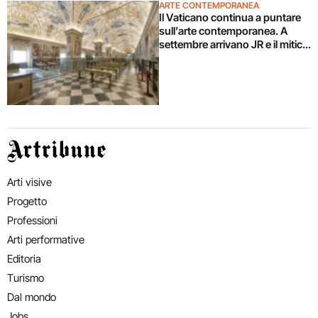
ARTE CONTEMPORANEA
Il Vaticano continua a puntare
sull’arte contemporanea. A
settembre arrivano JR e il mitico
chef Pierangelini (e la mostra la
inaugura il Papa)
Artribune
Arti visive
Progetto
Professioni
Arti performative
Editoria
Turismo
Dal mondo
Jobs