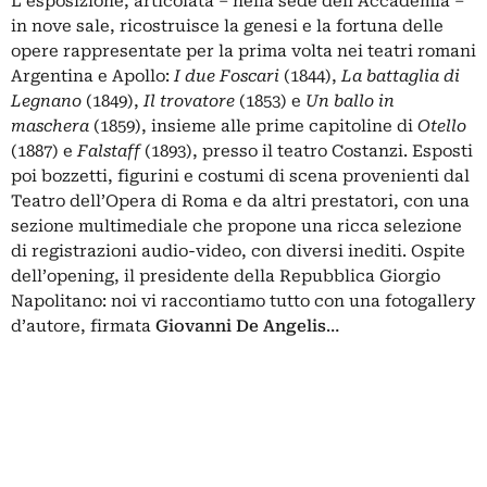
L’esposizione, articolata – nella sede dell’Accademia –
in nove sale, ricostruisce la genesi e la fortuna delle
opere rappresentate per la prima volta nei teatri romani
Argentina e Apollo:
I due Foscari
(1844),
La battaglia di
Legnano
(1849),
Il trovatore
(1853) e
Un ballo in
maschera
(1859), insieme alle prime capitoline di
Otello
(1887) e
Falstaff
(1893), presso il teatro Costanzi. Esposti
poi bozzetti, figurini e costumi di scena provenienti dal
Teatro dell’Opera di Roma e da altri prestatori, con una
sezione multimediale che propone una ricca selezione
di registrazioni audio-video, con diversi inediti. Ospite
dell’opening, il presidente della Repubblica Giorgio
Napolitano: noi vi raccontiamo tutto con una fotogallery
d’autore, firmata
Giovanni De Angelis
…