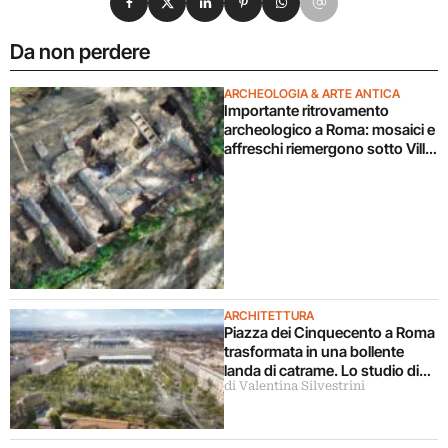
Da non perdere
ARCHEOLOGIA & ARTE ANTICA
Importante ritrovamento
archeologico a Roma: mosaici e
affreschi riemergono sotto Villa
Celimontana durante un
cantiere
ARCHITETTURA
Piazza dei Cinquecento a Roma
trasformata in una bollente
landa di catrame. Lo studio di
di Valentina Silvestrini
architettura disconosce il
progetto