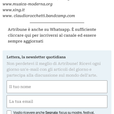
www.musica-moderna.org
www.xing.it
www. claudiorocchetti.bandcamp.com
Artribune è anche su Whatsapp. È sufficiente
cliccare qui
per iscriversi al canale ed essere
sempre aggiornati
Lettera, la newsletter quotidiana
Non perdetevi il meglio di Artribune! Ricevi ogni
giorno un'e-mail con gli articoli del giorno e
partecipa alla discussione sul mondo dell'arte.
Nome
(Required)
First
Email
(Required)
Opzioni
Voglio ricevere anche
Segnala
: focus su mostre, festival,