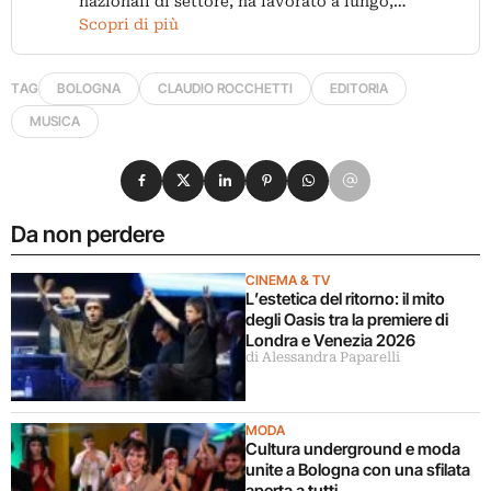
nazionali di settore, ha lavorato a lungo,…
Scopri di più
TAG
BOLOGNA
CLAUDIO ROCCHETTI
EDITORIA
MUSICA
Condividi su Facebook
Condividi su X
Condividi su LinkedIn
Condividi su Pinterest
Condividi su WhatsApp
Condividi su Email
Da non perdere
CINEMA & TV
L’estetica del ritorno: il mito
degli Oasis tra la premiere di
Londra e Venezia 2026
di Alessandra Paparelli
MODA
Cultura underground e moda
unite a Bologna con una sfilata
aperta a tutti