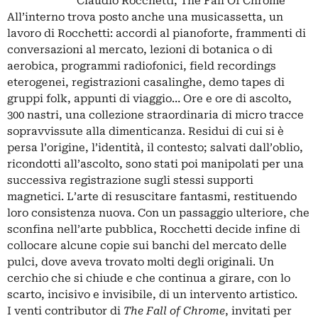
Claudio Rocchetti, The Fall Of Chrome
All’interno trova posto anche una musicassetta, un
lavoro di Rocchetti: accordi al pianoforte, frammenti di
conversazioni al mercato, lezioni di botanica o di
aerobica, programmi radiofonici, field recordings
eterogenei, registrazioni casalinghe, demo tapes di
gruppi folk, appunti di viaggio… Ore e ore di ascolto,
300 nastri, una collezione straordinaria di micro tracce
sopravvissute alla dimenticanza. Residui di cui si è
persa l’origine, l’identità, il contesto; salvati dall’oblio,
ricondotti all’ascolto, sono stati poi manipolati per una
successiva registrazione sugli stessi supporti
magnetici. L’arte di resuscitare fantasmi, restituendo
loro consistenza nuova. Con un passaggio ulteriore, che
sconfina nell’arte pubblica, Rocchetti decide infine di
collocare alcune copie sui banchi del mercato delle
pulci, dove aveva trovato molti degli originali. Un
cerchio che si chiude e che continua a girare, con lo
scarto, incisivo e invisibile, di un intervento artistico.
I venti contributor di
The Fall of Chrome
, invitati per