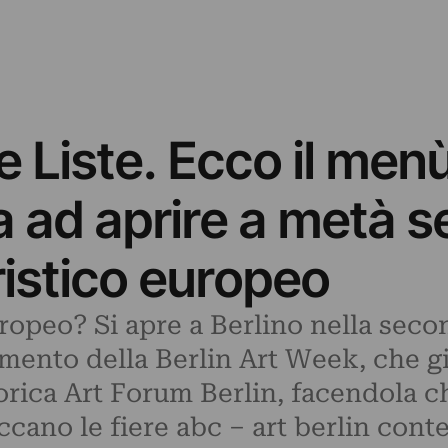
e Liste. Ecco il men
a ad aprire a metà s
ristico europeo
europeo? Si apre a Berlino nella sec
mento della Berlin Art Week, che g
orica Art Forum Berlin, facendola ch
ccano le fiere abc – art berlin con