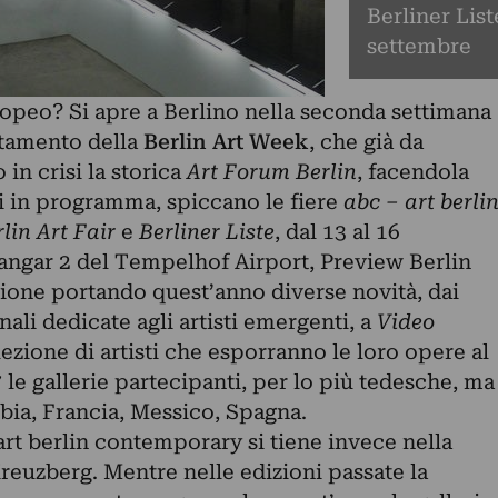
Berliner List
settembre
uropeo? Si apre a Berlino nella seconda settimana
ntamento della
Berlin Art Week
, che già da
in crisi la storica
Art Forum Berlin
, facendola
ti in programma, spiccano le fiere
abc – art berli
lin Art Fair
e
Berliner Liste
, dal 13 al 16
hangar 2 del Tempelhof Airport, Preview Berlin
zione portando quest’anno diverse novità, dai
ali dedicate agli artisti emergenti, a
Video
lezione di artisti che esporranno le loro opere al
 le gallerie partecipanti, per lo più tedesche, ma
bia, Francia, Messico, Spagna.
art berlin contemporary si tiene invece nella
Kreuzberg. Mentre nelle edizioni passate la