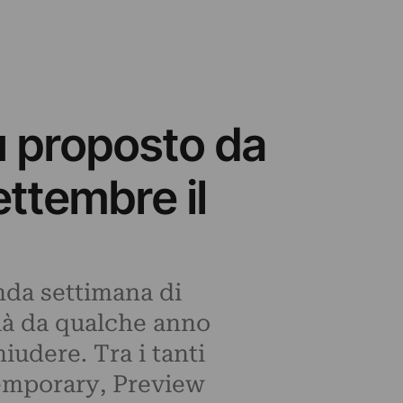
ù proposto da
ettembre il
onda settimana di
ià da qualche anno
iudere. Tra i tanti
temporary, Preview