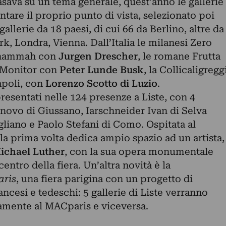
asava su un tema generale, quest’anno le gallerie
ntare il proprio punto di vista, selezionato poi
gallerie da 18 paesi, di cui 66 da Berlino, altre da
, Londra, Vienna. Dall’Italia le milanesi Zero
Shammah con
Jurgen Drescher
, le romane Frutta
Monitor con
Peter Lunde Busk
, la Collicaligregg
apoli, con
Lorenzo Scotto di Luzio
.
resentati nelle 124 presenze a Liste, con 4
onovo di Giussano, Iarschneider Ivan di Selva
liano e Paolo Stefani di Como. Ospitata al
a prima volta dedica ampio spazio ad un artista,
ichael Luther
, con la sua opera monumentale
centro della fiera. Un’altra novità è la
ris
, una fiera parigina con un progetto di
ancesi e tedeschi: 5 gallerie di Liste verranno
tamente al MACparis e viceversa.