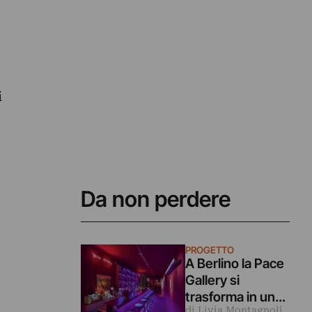
i
Da non perdere
PROGETTO
A Berlino la Pace
Gallery si
trasforma in un
di Livia Montagnoli