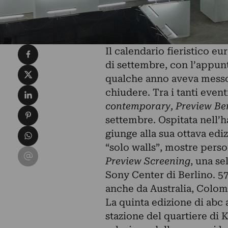
Condividi su Facebook
Il calendario fieristico e
di settembre, con l’appu
Condividi su X
qualche anno aveva messo 
Condividi su LinkedIn
chiudere. Tra i tanti even
contemporary, Preview Ber
Condividi su Pinterest
settembre. Ospitata nell’
Condividi su WhatsApp
giunge alla sua ottava edi
“solo walls”, mostre person
Condividi su Email
Preview Screening
, una se
Sony Center di Berlino. 57
anche da Australia, Colom
La quinta edizione di abc 
stazione del quartiere di 