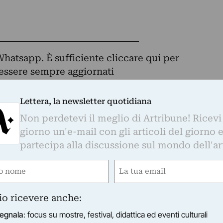
Whatsapp. È sufficiente
cliccare qui
per
d essere sempre aggiornati
Lettera, la newsletter quotidiana
Non perdetevi il meglio di Artribune! Ricevi
otidiana
giorno un'e-mail con gli articoli del giorno 
o di Artribune! Ricevi ogni giorno un'e-mail con 
partecipa alla discussione sul mondo dell'ar
partecipa alla discussione sul mondo dell'arte.
e
Email
Email
gatorio)
(Obbligatorio)
(Obbligatorio)
io ricevere anche:
s su mostre, festival, didattica ed eventi culturali
egnala
: focus su mostre, festival, didattica ed eventi culturali
timanale sul mercato dell'arte