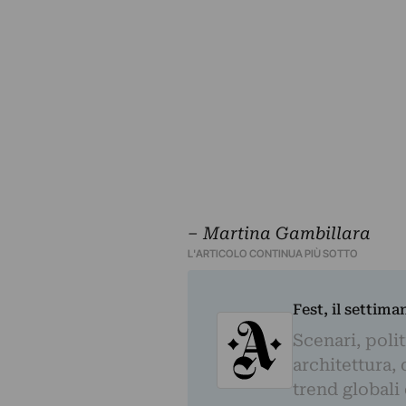
– Martina Gambillara
L'ARTICOLO CONTINUA PIÙ SOTTO
Fest, il settima
Scenari, polit
architettura, 
trend globali