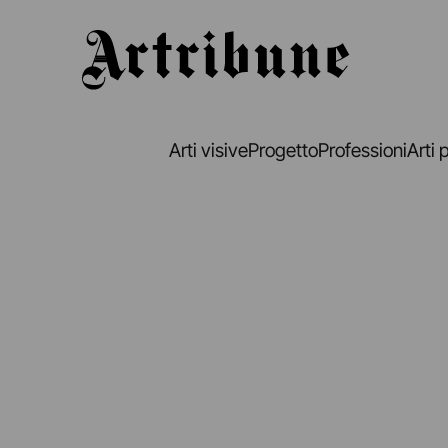
Artribune
Arti visive
Progetto
Professioni
Arti 