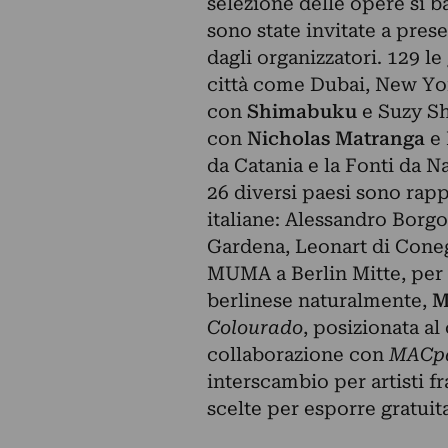
selezione delle opere si b
sono state invitate a prese
dagli organizzatori. 129 le 
città come Dubai, New York
con
Shimabuku
e Suzy 
con
Nicholas Matranga
e 
da Catania e la Fonti da N
26 diversi paesi sono rapp
italiane: Alessandro Borg
Gardena, Leonart di Coneg
MUMA a Berlin Mitte, per l
berlinese naturalmente,
M
Colourado
, posizionata al 
collaborazione con
MACpa
interscambio per artisti fr
scelte per esporre gratui