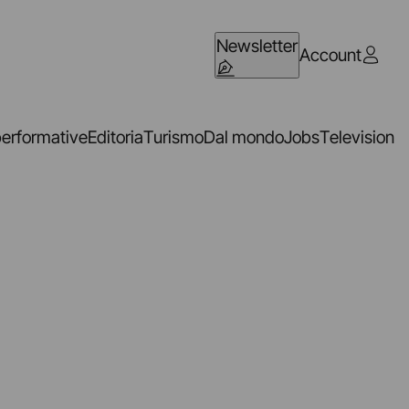
Newsletter
Account
performative
Editoria
Turismo
Dal mondo
Jobs
Television