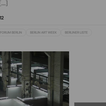
[…]
12
 FORUM BERLIN
BERLIN ART WEEK
BERLINER LISTE