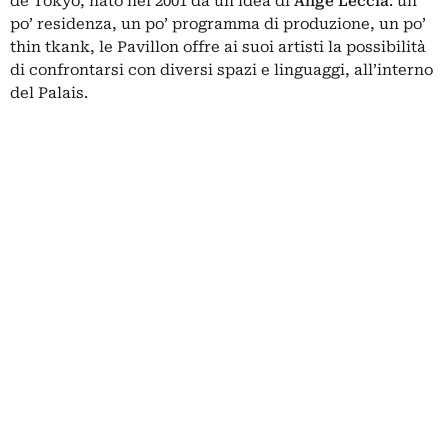
de Tokyo, nato nel 2001 da un’idea di
Ange Leccia
: un
po’ residenza, un po’ programma di produzione, un po’
thin tkank, le Pavillon offre ai suoi artisti la possibilità
di confrontarsi con diversi spazi e linguaggi, all’interno
del Palais.