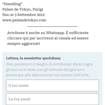
“Handling”
Palais de Tokyo, Parigi
fino al 3 Settembre 2012
www.palaisdetokyo.com
Artribune è anche su Whatsapp. È sufficiente
cliccare qui
per iscriversi al canale ed essere
sempre aggiornati
Lettera, la newsletter quotidiana
Non perdetevi il meglio di Artribune! Ricevi ogni
giorno un'e-mail con gli articoli del giorno e
partecipa alla discussione sul mondo dell'arte.
Nome
(Required)
First
Email
(Required)