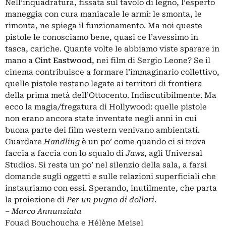
Nell’inquadratura, fissata sul tavolo di legno, l’esperto
maneggia con cura maniacale le armi: le smonta, le
rimonta, ne spiega il funzionamento. Ma noi queste
pistole le conosciamo bene, quasi ce l’avessimo in
tasca, cariche. Quante volte le abbiamo viste sparare in
mano a
Cint Eastwood
, nei film di Sergio Leone? Se il
cinema contribuisce a formare l’immaginario collettivo,
quelle pistole restano legate ai territori di frontiera
della prima metà dell’Ottocento. Indiscutibilmente. Ma
ecco la magia/fregatura di Hollywood: quelle pistole
non erano ancora state inventate negli anni in cui
buona parte dei film western venivano ambientati.
Guardare
Handling
è un po’ come quando ci si trova
faccia a faccia con lo squalo di
Jaws
, agli Universal
Studios. Si resta un po’ nel silenzio della sala, a farsi
domande sugli oggetti e sulle relazioni superficiali che
instauriamo con essi. Sperando, inutilmente, che parta
la proiezione di
Per un pugno di dollari
.
– Marco Annunziata
Fouad Bouchoucha e Hélène Meisel