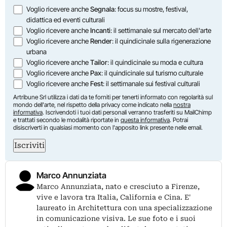
Opzioni
Voglio ricevere anche
Segnala
: focus su mostre, festival,
didattica ed eventi culturali
Voglio ricevere anche
Incanti
: il settimanale sul mercato dell'arte
Voglio ricevere anche
Render
: il quindicinale sulla rigenerazione
urbana
Voglio ricevere anche
Tailor
: il quindicinale su moda e cultura
Voglio ricevere anche
Pax
: il quindicinale sul turismo culturale
Voglio ricevere anche
Fest
: il settimanale sui festival culturali
Artribune Srl utilizza i dati da te forniti per tenerti informato con regolarità sul
mondo dell'arte, nel rispetto della privacy come indicato nella
nostra
informativa
. Iscrivendoti i tuoi dati personali verranno trasferiti su MailChimp
e trattati secondo le modalità riportate in
questa informativa
. Potrai
disiscriverti in qualsiasi momento con l'apposito link presente nelle email.
Iscriviti
Marco Annunziata
Marco Annunziata, nato e cresciuto a Firenze,
vive e lavora tra Italia, California e Cina. E'
laureato in Architettura con una specializzazione
in comunicazione visiva. Le sue foto e i suoi