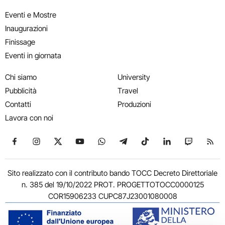
Eventi e Mostre
Inaugurazioni
Finissage
Eventi in giornata
Chi siamo
University
Pubblicità
Travel
Contatti
Produzioni
Lavora con noi
Seguici su Facebook
Seguici su Instagram
Seguici su X
Seguici su YouTube
Seguici su WhatsApp
Seguici su Telegram
Seguici su TikTok
Seguici su Link
Seguici su
Segui
Sito realizzato con il contributo bando TOCC Decreto Direttoriale
n. 385 del 19/10/2022 PROT. PROGETTOTOCC0000125
COR15906233 CUPC87J23001080008