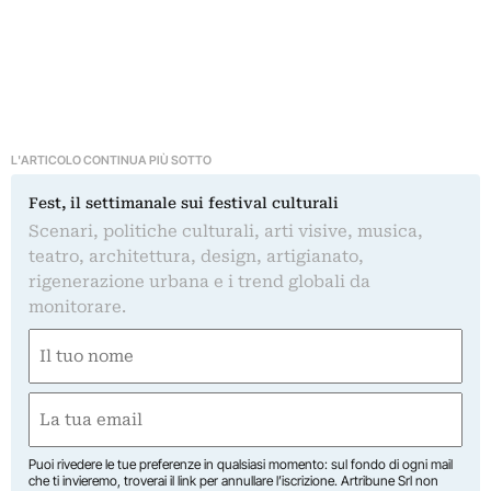
L'ARTICOLO CONTINUA PIÙ SOTTO
Fest, il settimanale sui festival culturali
Scenari, politiche culturali, arti visive, musica,
teatro, architettura, design, artigianato,
rigenerazione urbana e i trend globali da
monitorare.
Nome
(Required)
First
Email
(Required)
Puoi rivedere le tue preferenze in qualsiasi momento: sul fondo di ogni mail
che ti invieremo, troverai il link per annullare l’iscrizione. Artribune Srl non