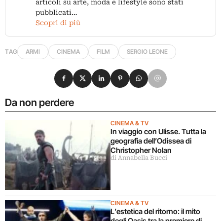
articoli su arte, moda e lifestyle sono stati
pubblicati…
Scopri di più
TAG
ARMI
CINEMA
FILM
SERGIO LEONE
Condividi su Facebook
Condividi su X
Condividi su LinkedIn
Condividi su Pinterest
Condividi su WhatsApp
Condividi su Email
Da non perdere
CINEMA & TV
In viaggio con Ulisse. Tutta la
geografia dell’Odissea di
Christopher Nolan
di Annabella Bucci
CINEMA & TV
L’estetica del ritorno: il mito
degli Oasis tra la premiere di