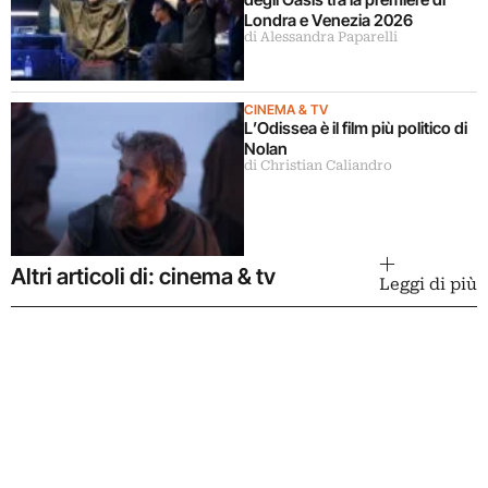
Londra e Venezia 2026
di Alessandra Paparelli
CINEMA & TV
L’Odissea è il film più politico di
Nolan
di Christian Caliandro
Altri articoli di: cinema & tv
Leggi di più