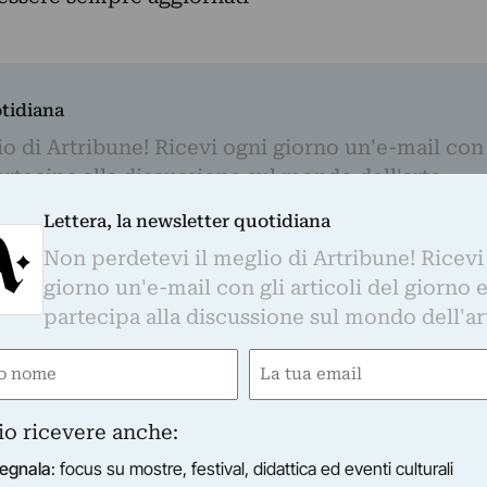
otidiana
o di Artribune! Ricevi ogni giorno un'e-mail con 
partecipa alla discussione sul mondo dell'arte.
Email
Lettera, la newsletter quotidiana
Non perdetevi il meglio di Artribune! Ricevi
(Obbligatorio)
giorno un'e-mail con gli articoli del giorno 
s su mostre, festival, didattica ed eventi culturali
partecipa alla discussione sul mondo dell'ar
timanale sul mercato dell'arte
indicinale sulla rigenerazione urbana
e
Email
dicinale su moda e cultura
inale sul turismo culturale
gatorio)
(Obbligatorio)
anale sui festival culturali
io ricevere anche:
i informato con regolarità sul mondo dell'arte, nel rispetto della privacy come indic
egnala
: focus su mostre, festival, didattica ed eventi culturali
i verranno trasferiti su MailChimp e trattati secondo le modalità riportate in
quest