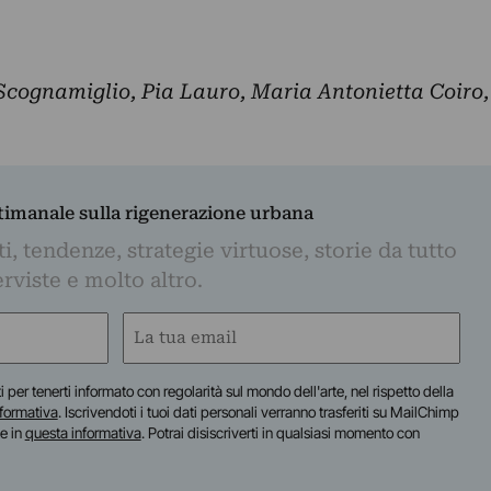
 Scognamiglio, Pia Lauro, Maria Antonietta Coiro,
ttimanale sulla rigenerazione urbana
, tendenze, strategie virtuose, storie da tutto
rviste e molto altro.
Email
(Obbligatorio)
iti per tenerti informato con regolarità sul mondo dell'arte, nel rispetto della
nformativa
. Iscrivendoti i tuoi dati personali verranno trasferiti su MailChimp
te in
questa informativa
. Potrai disiscriverti in qualsiasi momento con