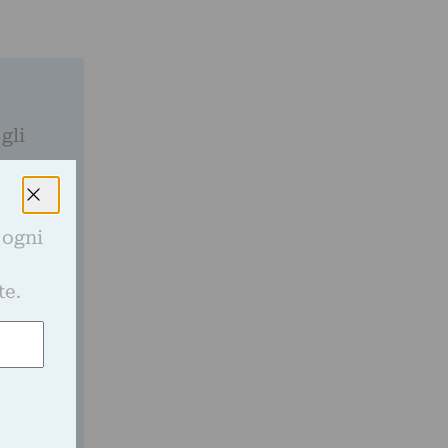
gli
 ogni
e
te.
ato nella
a