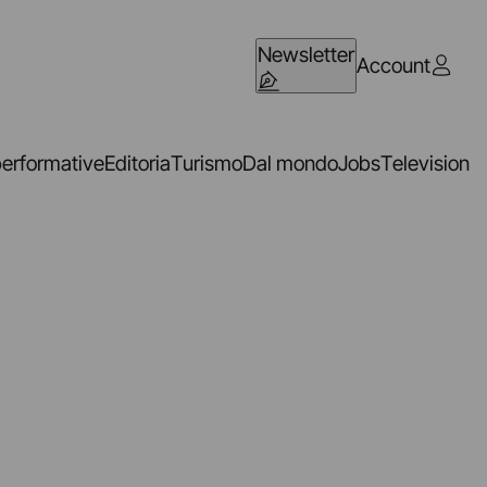
Newsletter
Account
performative
Editoria
Turismo
Dal mondo
Jobs
Television