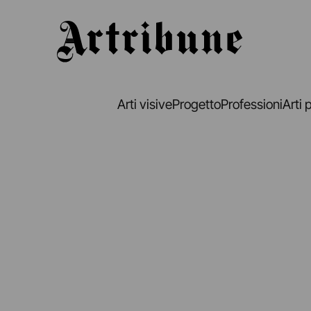
Artribune
Arti visive
Progetto
Professioni
Arti 