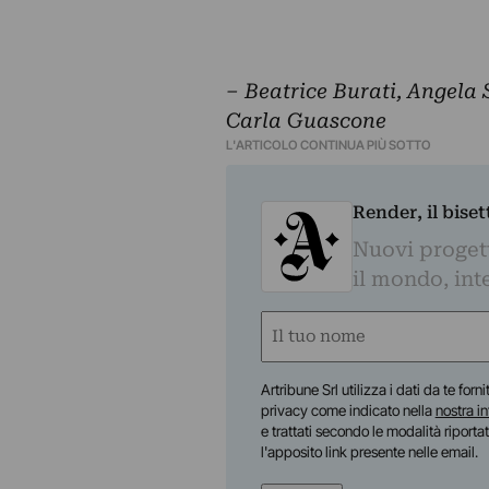
– Beatrice Burati, Angela
Carla Guascone
L'ARTICOLO CONTINUA PIÙ SOTTO
Render, il bise
Nuovi progetti
il mondo, inte
Nome
(Obbligatorio)
Nome
Artribune Srl utilizza i dati da te forn
privacy come indicato nella
nostra i
e trattati secondo le modalità riporta
l'apposito link presente nelle email.