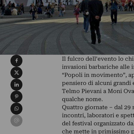
Condividi su Facebook
Il fulcro dell’evento lo chi
invasioni barbariche alle
Condividi su X
“Popoli in movimento”, ap
Condividi su LinkedIn
pensiero di alcuni grandi 
Telmo Pievani a Moni Ovadi
Condividi su Pinterest
qualche nome.
Condividi su WhatsApp
Quattro giornate – dal 29 
incontri, laboratori e spet
Condividi su Email
del festival organizzato d
che mette in primissimo p