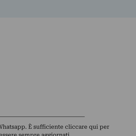
Whatsapp. È sufficiente
cliccare qui
per
d essere sempre aggiornati