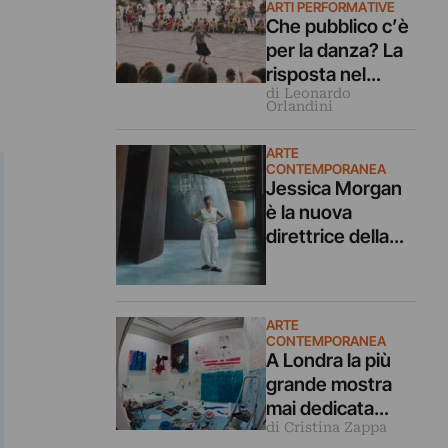
ARTI PERFORMATIVE
Che pubblico c’è
per la danza? La
risposta nel
di Leonardo
reportage del
Orlandini
festival FuoriFor
mato a Genova
ARTE
CONTEMPORANEA
Jessica Morgan
è la nuova
direttrice della
Tate di Londra.
Era alla Dia Art
Foundation ora
ARTE
torna in UK
CONTEMPORANEA
A Londra la più
grande mostra
mai dedicata
di Cristina Zappa
all’artista che