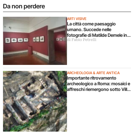
Da non perdere
ARTI VISIVE
La città come paesaggio
umano. Succede nelle
fotografie di Matilde Demele in
di Fabio Petrelli
mostra a Roma
ARCHEOLOGIA & ARTE ANTICA
Importante ritrovamento
archeologico a Roma: mosaici e
affreschi riemergono sotto Villa
Celimontana durante un
cantiere