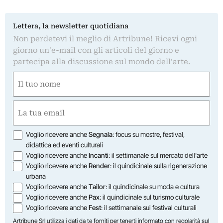
Lettera, la newsletter quotidiana
Non perdetevi il meglio di Artribune! Ricevi ogni
giorno un'e-mail con gli articoli del giorno e
partecipa alla discussione sul mondo dell'arte.
Nome
(Obbligatorio)
Nome
Email
(Obbligatorio)
Opzioni
Voglio ricevere anche
Segnala
: focus su mostre, festival,
didattica ed eventi culturali
Voglio ricevere anche
Incanti
: il settimanale sul mercato dell'arte
Voglio ricevere anche
Render
: il quindicinale sulla rigenerazione
urbana
Voglio ricevere anche
Tailor
: il quindicinale su moda e cultura
Voglio ricevere anche
Pax
: il quindicinale sul turismo culturale
Voglio ricevere anche
Fest
: il settimanale sui festival culturali
Artribune Srl utilizza i dati da te forniti per tenerti informato con regolarità sul