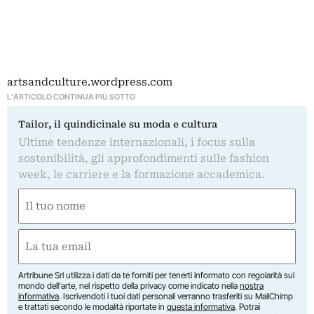
artsandculture.wordpress.com
L'ARTICOLO CONTINUA PIÙ SOTTO
Tailor, il quindicinale su moda e cultura
Ultime tendenze internazionali, i focus sulla
sostenibilità, gli approfondimenti sulle fashion
week, le carriere e la formazione accademica.
Nome
(Obbligatorio)
Nome
Email
(Obbligatorio)
Artribune Srl utilizza i dati da te forniti per tenerti informato con regolarità sul
mondo dell'arte, nel rispetto della privacy come indicato nella
nostra
informativa
. Iscrivendoti i tuoi dati personali verranno trasferiti su MailChimp
e trattati secondo le modalità riportate in
questa informativa
. Potrai