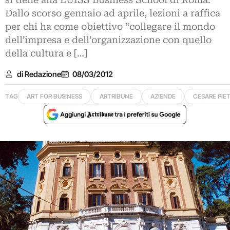
si tiene alla LUISS Business School di Roma.
Dallo scorso gennaio ad aprile, lezioni a raffica
per chi ha come obiettivo “collegare il mondo
dell’impresa e dell’organizzazione con quello
della cultura e […]
di Redazione
08/03/2012
TAG
ART FOR BUSINESS
ARTRIBUNE
AZIENDE
CESARE PIE