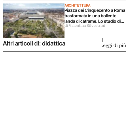
ARCHITETTURA
Piazza dei Cinquecento a Roma
trasformata in una bollente
landa di catrame. Lo studio di
di Valentina Silvestrini
architettura disconosce il
progetto
Altri articoli di: didattica
Leggi di più