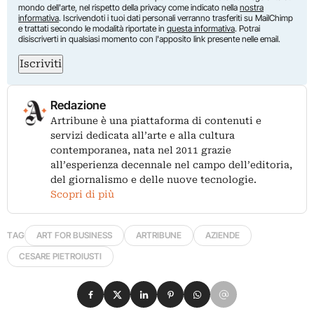
mondo dell'arte, nel rispetto della privacy come indicato nella
nostra
informativa
. Iscrivendoti i tuoi dati personali verranno trasferiti su MailChimp
e trattati secondo le modalità riportate in
questa informativa
. Potrai
disiscriverti in qualsiasi momento con l'apposito link presente nelle email.
Iscriviti
Redazione
Artribune è una piattaforma di contenuti e
servizi dedicata all’arte e alla cultura
contemporanea, nata nel 2011 grazie
all’esperienza decennale nel campo dell’editoria,
del giornalismo e delle nuove tecnologie.
Scopri di più
TAG
ART FOR BUSINESS
ARTRIBUNE
AZIENDE
CESARE PIETROIUSTI
Condividi su Facebook
Condividi su X
Condividi su LinkedIn
Condividi su Pinterest
Condividi su WhatsApp
Condividi su Email