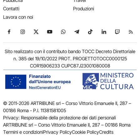
Pubblicità
Travel
Contatti
Produzioni
Lavora con noi
Seguici su Facebook
Seguici su Instagram
Seguici su X
Seguici su YouTube
Seguici su WhatsApp
Seguici su Telegram
Seguici su TikTok
Seguici su Link
Seguici su
Segui
Sito realizzato con il contributo bando TOCC Decreto Direttoriale
n. 385 del 19/10/2022 PROT. PROGETTOTOCC0000125
COR15906233 CUPC87J23001080008
© 2011-2026 ARTRIBUNE srl – Corso Vittorio Emanuele II, 287 –
00186 Roma - P.I. 11381581005
Privacy: Responsabile della protezione dei dati personali
ARTRIBUNE srl – Corso Vittorio Emanuele II, 287 – 00186 Roma
Termini e condizioni
Privacy Policy
Cookie Policy
Credits