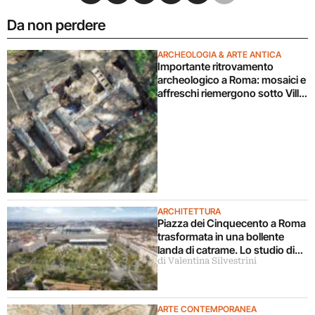
Da non perdere
ARCHEOLOGIA & ARTE ANTICA
Importante ritrovamento
archeologico a Roma: mosaici e
affreschi riemergono sotto Villa
Celimontana durante un
cantiere
ARCHITETTURA
Piazza dei Cinquecento a Roma
trasformata in una bollente
landa di catrame. Lo studio di
di Valentina Silvestrini
architettura disconosce il
progetto
ARTE CONTEMPORANEA