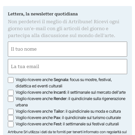
Lettera, la newsletter quotidiana
Non perdetevi il meglio di Artribune! Ricevi ogni
giorno un'e-mail con gli articoli del giorno e
partecipa alla discussione sul mondo dell'arte.
Nome
(Required)
First
Email
(Required)
Opzioni
Voglio ricevere anche
Segnala
: focus su mostre, festival,
didattica ed eventi culturali
Voglio ricevere anche
Incanti
: il settimanale sul mercato dell'arte
Voglio ricevere anche
Render
: il quindicinale sulla rigenerazione
urbana
Voglio ricevere anche
Tailor
: il quindicinale su moda e cultura
Voglio ricevere anche
Pax
: il quindicinale sul turismo culturale
Voglio ricevere anche
Fest
: il settimanale sui festival culturali
Artribune Srl utilizza i dati da te forniti per tenerti informato con regolarità sul