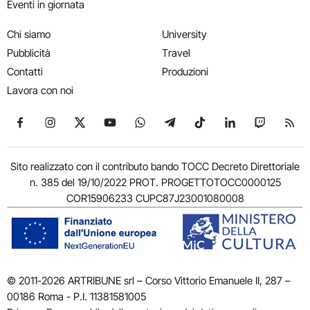
Eventi in giornata
Chi siamo
University
Pubblicità
Travel
Contatti
Produzioni
Lavora con noi
Seguici su Facebook
Seguici su Instagram
Seguici su X
Seguici su YouTube
Seguici su WhatsApp
Seguici su Telegram
Seguici su TikTok
Seguici su Link
Seguici su
Segui
Sito realizzato con il contributo bando TOCC Decreto Direttoriale
n. 385 del 19/10/2022 PROT. PROGETTOTOCC0000125
COR15906233 CUPC87J23001080008
© 2011-2026 ARTRIBUNE srl – Corso Vittorio Emanuele II, 287 –
00186 Roma - P.I. 11381581005