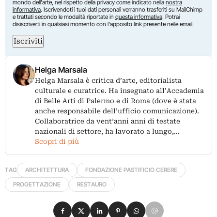
mondo dell'arte, nel rispetto della privacy come indicato nella
nostra
informativa
. Iscrivendoti i tuoi dati personali verranno trasferiti su MailChimp
e trattati secondo le modalità riportate in
questa informativa
. Potrai
disiscriverti in qualsiasi momento con l'apposito link presente nelle email.
Iscriviti
Helga Marsala
Helga Marsala è critica d’arte, editorialista
culturale e curatrice. Ha insegnato all’Accademia
di Belle Arti di Palermo e di Roma (dove è stata
anche responsabile dell’ufficio comunicazione).
Collaboratrice da vent’anni anni di testate
nazionali di settore, ha lavorato a lungo,…
Scopri di più
TAG
ARCHITETTURA
FONDAZIONE PASTIFICIO CERERE
PROGETTAZIONE
RESTAURO
Condividi su Facebook
Condividi su X
Condividi su LinkedIn
Condividi su Pinterest
Condividi su WhatsApp
Condividi su Email