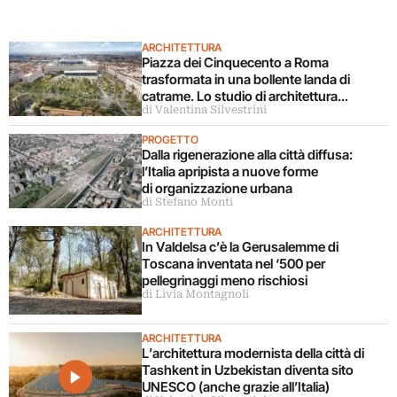
ARCHITETTURA
Piazza dei Cinquecento a Roma
trasformata in una bollente landa di
catrame. Lo studio di architettura
di Valentina Silvestrini
disconosce il progetto
PROGETTO
Dalla rigenerazione alla città diffusa:
l’Italia apripista a nuove forme
di organizzazione urbana
di Stefano Monti
ARCHITETTURA
In Valdelsa c’è la Gerusalemme di
Toscana inventata nel ‘500 per
pellegrinaggi meno rischiosi
di Livia Montagnoli
ARCHITETTURA
L’architettura modernista della città di
Tashkent in Uzbekistan diventa sito
UNESCO (anche grazie all’Italia)