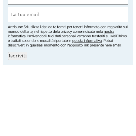
First
Email
(Required)
Artribune Srl utilizza i dati da te forniti per tenerti informato con regolarità sul
mondo dell'arte, nel rispetto della privacy come indicato nella
nostra
informativa
. Iscrivendoti i tuoi dati personali verranno trasferiti su MailChimp
e trattati secondo le modalità riportate in
questa informativa
. Potrai
disiscriverti in qualsiasi momento con l'apposito link presente nelle email.
Iscriviti