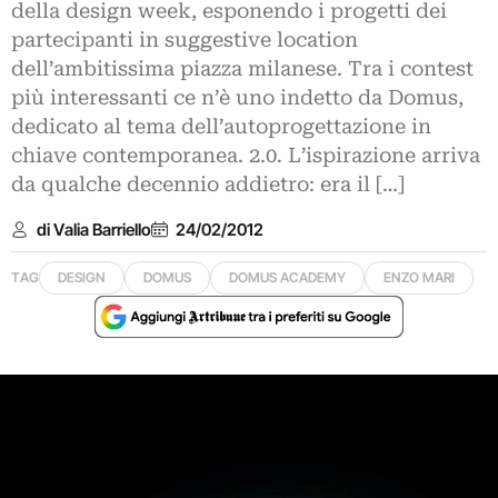
della design week, esponendo i progetti dei
partecipanti in suggestive location
dell’ambitissima piazza milanese. Tra i contest
più interessanti ce n’è uno indetto da Domus,
dedicato al tema dell’autoprogettazione in
chiave contemporanea. 2.0. L’ispirazione arriva
da qualche decennio addietro: era il […]
di Valia Barriello
24/02/2012
TAG
DESIGN
DOMUS
DOMUS ACADEMY
ENZO MARI