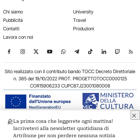
Chi siamo
University
Pubblicità
Travel
Contatti
Produzioni
Lavora con noi
Seguici su Facebook
Seguici su Instagram
Seguici su X
Seguici su YouTube
Seguici su WhatsApp
Seguici su Telegram
Seguici su TikTok
Seguici su Link
Seguici su
Segui
Sito realizzato con il contributo bando TOCC Decreto Direttoriale
n. 385 del 19/10/2022 PROT. PROGETTOTOCC0000125
COR15906233 CUPC87J23001080008
La prima cosa che leggerete ogni mattina!
© 2011-2026 ARTRIBUNE srl – Corso Vittorio Emanuele II, 287 –
Iscrivetevi alla newsletter quotidiana di
00186 Roma - P.I. 11381581005
Artribune per non perdere nessuna notizia
Privacy: Responsabile della protezione dei dati personali