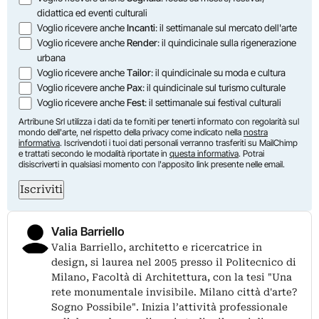
didattica ed eventi culturali
Voglio ricevere anche
Incanti
: il settimanale sul mercato dell'arte
Voglio ricevere anche
Render
: il quindicinale sulla rigenerazione
urbana
Voglio ricevere anche
Tailor
: il quindicinale su moda e cultura
Voglio ricevere anche
Pax
: il quindicinale sul turismo culturale
Voglio ricevere anche
Fest
: il settimanale sui festival culturali
Artribune Srl utilizza i dati da te forniti per tenerti informato con regolarità sul
mondo dell'arte, nel rispetto della privacy come indicato nella
nostra
informativa
. Iscrivendoti i tuoi dati personali verranno trasferiti su MailChimp
e trattati secondo le modalità riportate in
questa informativa
. Potrai
disiscriverti in qualsiasi momento con l'apposito link presente nelle email.
Iscriviti
Valia Barriello
Valia Barriello, architetto e ricercatrice in
design, si laurea nel 2005 presso il Politecnico di
Milano, Facoltà di Architettura, con la tesi "Una
rete monumentale invisibile. Milano città d'arte?
Sogno Possibile". Inizia l’attività professionale