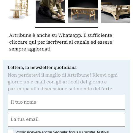
Artribune è anche su Whatsapp. È sufficiente
cliccare qui
per iscriversi al canale ed essere
sempre aggiornati
Lettera, la newsletter quotidiana
Non perdetevi il meglio di Artribune! Ricevi ogni
giorno un'e-mail con gli articoli del giorno e
partecipa alla discussione sul mondo dell'arte.
Nome
(Required)
First
Email
(Required)
Opzioni
Voglio ricevere anche
Segnala
: focus su mostre, festival,