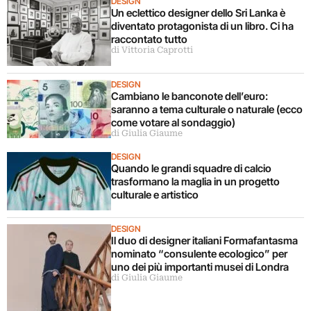
DESIGN
Un eclettico designer dello Sri Lanka è
diventato protagonista di un libro. Ci ha
raccontato tutto
di Vittoria Caprotti
DESIGN
Cambiano le banconote dell’euro:
saranno a tema culturale o naturale (ecco
come votare al sondaggio)
di Giulia Giaume
DESIGN
Quando le grandi squadre di calcio
trasformano la maglia in un progetto
culturale e artistico
DESIGN
Il duo di designer italiani Formafantasma
nominato “consulente ecologico” per
uno dei più importanti musei di Londra
di Giulia Giaume