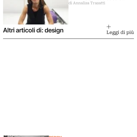
di Annalisa Trasatti
racconta
Altri articoli di: design
Leggi di più