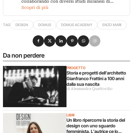
collaborando con diversi studi milanesi di…
Scopri di più
TAG
DESIGN
DOMUS
DOMUS ACADEMY
ENZO MARI
Condividi su Facebook
Condividi su X
Condividi su LinkedIn
Condividi su Pinterest
Condividi su WhatsApp
Condividi su Email
Da non perdere
PROGETTO
Storia e progetti dell’architetto
Gianfranco Frattini a 100 anni
dalla sua nascita
di Alessandra Quattordio
LIBRI
Un libro ripercorre la storia del
design con uno sguardo
femminista. L’autrice ce lo