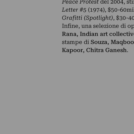
Peace Protest
del 2004, st
Letter #5
(1974), $50-60mi
Grafitti (Spotlight)
, $30-4
Infine, una selezione di op
Rana, Indian art collecti
stampe di
Souza, Maqbool
Kapoor, Chitra Ganesh
.