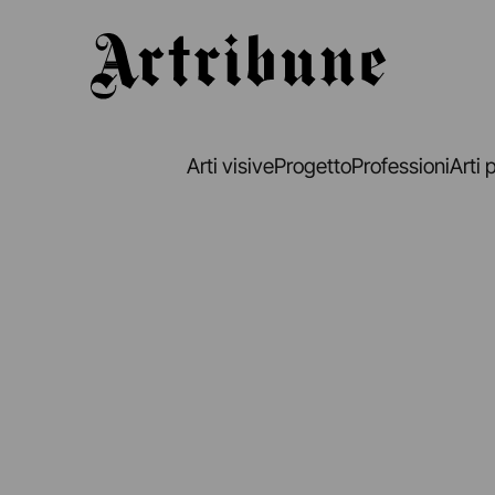
Artribune
Arti visive
Progetto
Professioni
Arti 