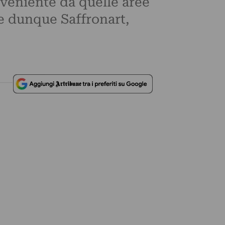
veniente da quelle aree
Se dunque Saffronart,