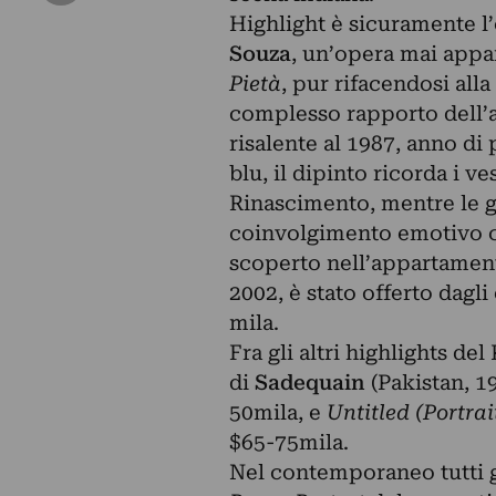
Highlight è sicuramente l’
Souza
, un’opera mai appa
Pietà
, pur rifacendosi alla
complesso rapporto dell’ar
risalente al 1987, anno di
blu, il dipinto ricorda i ve
Rinascimento, mentre le g
coinvolgimento emotivo co
scoperto nell’appartamen
2002, è stato offerto dagl
mila.
Fra gli altri highlights de
di
Sadequain
(Pakistan, 1
50mila, e
Untitled (Portrai
$65-75mila.
Nel contemporaneo tutti 