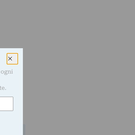
 ogni
e
te.