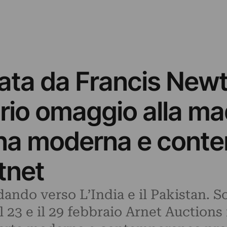
itata da Francis Ne
io omaggio alla madr
iana moderna e con
rtnet
ando verso L’India e il Pakistan. Son
il 23 e il 29 febbraio Arnet Auctions