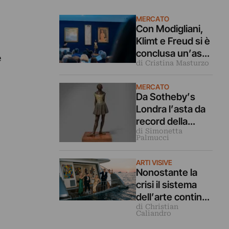
MERCATO
Con Modigliani,
Klimt e Freud si è
conclusa un’asta
e
di Cristina Masturzo
da record per
l’Europa da
MERCATO
Sotheby’s a
Da Sotheby’s
Londra
Londra l’asta da
record della
di Simonetta
Lewis Collection.
Palmucci
Degas,
Modigliani e tutte
ARTI VISIVE
le altre opere che
Nonostante la
hanno fatto
crisi il sistema
scandalo
dell’arte continua
di Christian
a far finta di
Caliandro
niente. Perché?