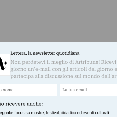
Lettera, la newsletter quotidiana
Non perdetevi il meglio di Artribune! Ricevi
giorno un'e-mail con gli articoli del giorno 
partecipa alla discussione sul mondo dell'ar
Whatsapp. È sufficiente
cliccare qui
per
e
Email
d essere sempre aggiornati
gatorio)
(Obbligatorio)
io ricevere anche:
egnala
: focus su mostre, festival, didattica ed eventi culturali