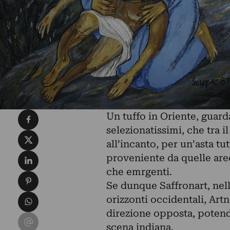
Condividi su Facebook
Un tuffo in Oriente, guarda
selezionatissimi, che tra i
Condividi su X
all’incanto, per un’asta t
Condividi su LinkedIn
proveniente da quelle aree
che emrgenti.
Condividi su Pinterest
Se dunque Saffronart, nello
Condividi su WhatsApp
orizzonti occidentali, Ar
direzione opposta, potend
Condividi su Email
scena indiana.