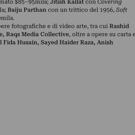
imato $85–95mila;
Jitish Kallat
con
Covering
la;
Baiju Parthan
con un trittico del 1956,
Soft
0mila.
ere fotografiche e di video arte, tra cui
Rashid
ve, Raqs Media Collective
, oltre a opere su carta 
 Fida Husain, Sayed Haider Raza, Anish