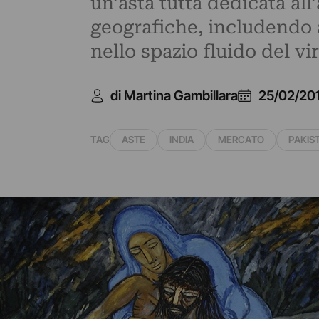
un’asta tutta dedicata a
geografiche, includendo a
nello spazio fluido del vir
di Martina Gambillara
25/02/20
TAG
ASTE
INDIA
MERCATO
PAKIS