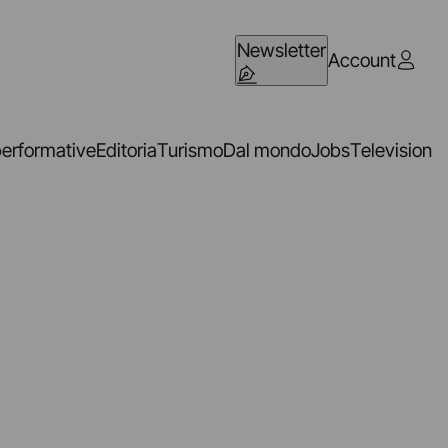
Newsletter
Account
performative
Editoria
Turismo
Dal mondo
Jobs
Television