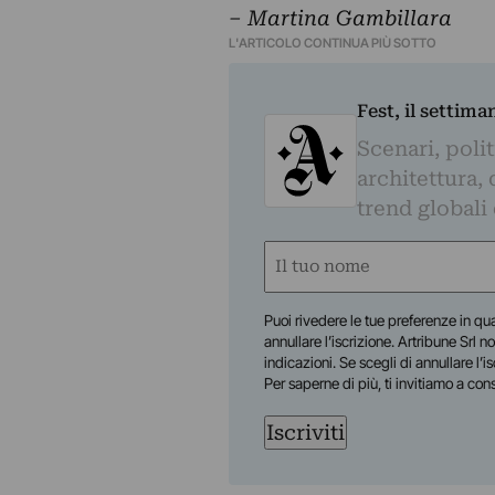
– Martina Gambillara
L'ARTICOLO CONTINUA PIÙ SOTTO
Fest, il settima
Scenari, polit
architettura, 
trend globali
Nome
(Obbligatorio)
Nome
Puoi rivedere le tue preferenze in qua
annullare l’iscrizione. Artribune Srl no
indicazioni. Se scegli di annullare l’i
Per saperne di più, ti invitiamo a con
Iscriviti