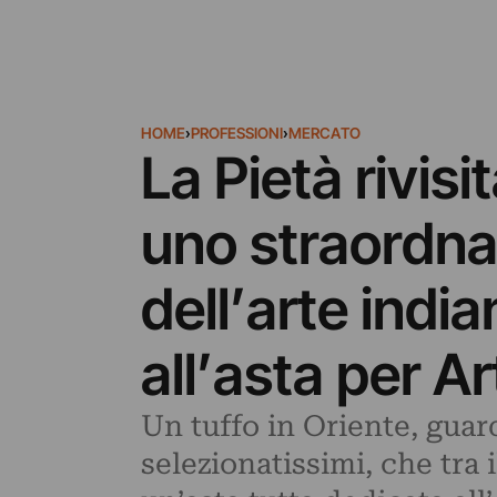
HOME
›
PROFESSIONI
›
MERCATO
La Pietà rivis
uno straordnar
dell’arte ind
all’asta per A
Un tuffo in Oriente, guard
selezionatissimi, che tra 