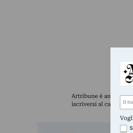
Artribune è anche su 
Nom
iscriversi al canale e
(Obbli
Nome
Vogl
S