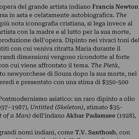
opera del grande artista indiano
Francis Newton
rsa in asta e celatamente autobiografica.
The
 più nota iconografia cristiana, si lega invece al
tista con la madre e al lutto per la sua morte,
 produzione dell’opera. Dipinto nei vivaci toni de
stiti con cui veniva ritratta Maria durante il
randi dimensioni vengono ricondotte al forte
n cui viene affrontato il tema.
The Pietà
,
to newyorchese di Souza dopo la sua morte, nel
i eredi e presentato con una stima di $350-500
l Postmodernismo asiatico: un raro dipinto a olio
937–1987),
Untitled (Skeleton)
, stimato $35-
t of a Man)
dell’indano
Akbar Padamsee
(1928),
grandi nomi indiani, come
T.V. Santhosh
, con