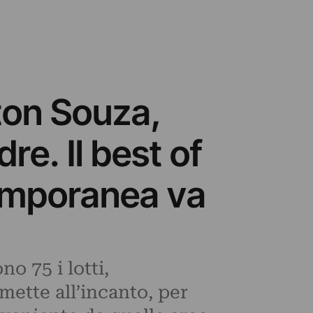
wton Souza,
e. Il best of
temporanea va
o 75 i lotti,
 mette all’incanto, per