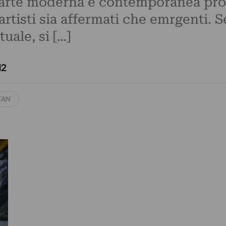
ll’arte moderna e contemporanea pro
rtisti sia affermati che emrgenti. 
tuale, si […]
12
TAN