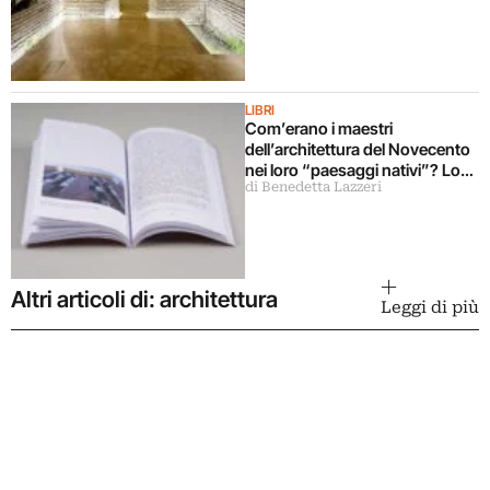
LIBRI
Com’erano i maestri
dell’architettura del Novecento
nei loro “paesaggi nativi”? Lo
di Benedetta Lazzeri
svela un libro
Altri articoli di: architettura
Leggi di più