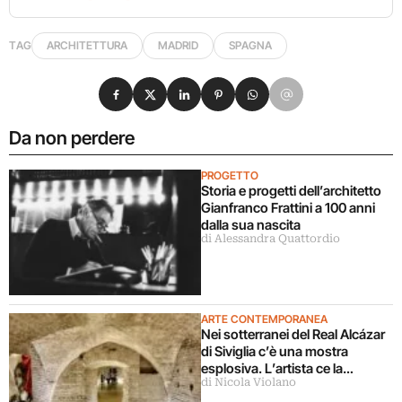
TAG
ARCHITETTURA
MADRID
SPAGNA
Condividi su Facebook
Condividi su X
Condividi su LinkedIn
Condividi su Pinterest
Condividi su WhatsApp
Condividi su Email
Da non perdere
PROGETTO
Storia e progetti dell’architetto
Gianfranco Frattini a 100 anni
dalla sua nascita
di Alessandra Quattordio
ARTE CONTEMPORANEA
Nei sotterranei del Real Alcázar
di Siviglia c’è una mostra
esplosiva. L’artista ce la
di Nicola Violano
racconta