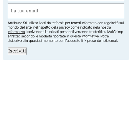
Nome
Email
(Obbligatorio)
Artribune Srl utilizza i dati da te forniti per tenerti informato con regolarità sul
mondo dell'arte, nel rispetto della privacy come indicato nella
nostra
informativa
. Iscrivendoti i tuoi dati personali verranno trasferiti su MailChimp
e trattati secondo le modalità riportate in
questa informativa
. Potrai
disiscriverti in qualsiasi momento con l'apposito link presente nelle email.
Iscriviti