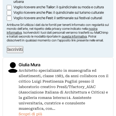
urbana
Voglio ricevere anche
Tailor
: il quindicinale su moda e cultura
Voglio ricevere anche
Pax
: il quindicinale sul turismo culturale
Voglio ricevere anche
Fest
: il settimanale sui festival culturali
Artribune Srl utilizza i dati da te forniti per tenerti informato con regolarità sul
mondo dell'arte, nel rispetto della privacy come indicato nella
nostra
informativa
. Iscrivendoti i tuoi dati personali verranno trasferiti su MailChimp
e trattati secondo le modalità riportate in
questa informativa
. Potrai
disiscriverti in qualsiasi momento con l'apposito link presente nelle email.
Iscriviti
Giulia Mura
Architetto specializzato in museografia ed
allestimenti, classe 1983, da anni collabora con il
critico Luigi Prestinenza Puglisi presso il
laboratorio creativo PresS/Tfactory_AIAC
(Associazione Italiana di Architettura e Critica) e
la galleria romana Interno14. Assistente
universitaria, curatrice e consulente
museografica, con…
Scopri di più