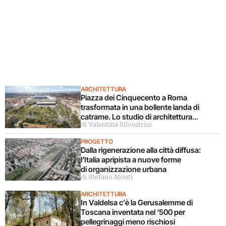
ARCHITETTURA
Piazza dei Cinquecento a Roma
trasformata in una bollente landa di
catrame. Lo studio di architettura
di Valentina Silvestrini
disconosce il progetto
PROGETTO
Dalla rigenerazione alla città diffusa:
l’Italia apripista a nuove forme
di organizzazione urbana
di Stefano Monti
ARCHITETTURA
In Valdelsa c’è la Gerusalemme di
Toscana inventata nel ‘500 per
pellegrinaggi meno rischiosi