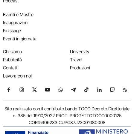
Podcast
Eventi e Mostre
Inaugurazioni
Finissage
Eventi in giornata
Chi siamo
University
Pubblicità
Travel
Contatti
Produzioni
Lavora con noi
Seguici su Facebook
Seguici su Instagram
Seguici su X
Seguici su YouTube
Seguici su WhatsApp
Seguici su Telegram
Seguici su TikTok
Seguici su Link
Seguici su
Segui
Sito realizzato con il contributo bando TOCC Decreto Direttoriale
n. 385 del 19/10/2022 PROT. PROGETTOTOCC0000125
COR15906233 CUPC87J23001080008