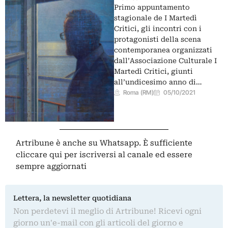
Primo appuntamento
stagionale de I Martedì
Critici, gli incontri con i
protagonisti della scena
contemporanea organizzati
dall’Associazione Culturale I
Martedì Critici, giunti
all’undicesimo anno di…
Roma (RM)
05/10/2021
Artribune è anche su Whatsapp. È sufficiente
cliccare qui
per iscriversi al canale ed essere
sempre aggiornati
Lettera, la newsletter quotidiana
Non perdetevi il meglio di Artribune! Ricevi ogni
giorno un'e-mail con gli articoli del giorno e