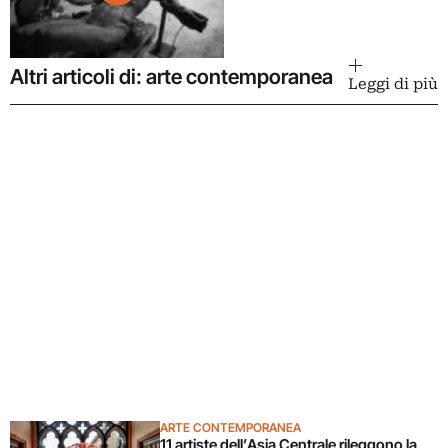
Altri articoli di: arte contemporanea
Leggi di più
ARTE CONTEMPORANEA
11 artiste dell’Asia Centrale rileggono la