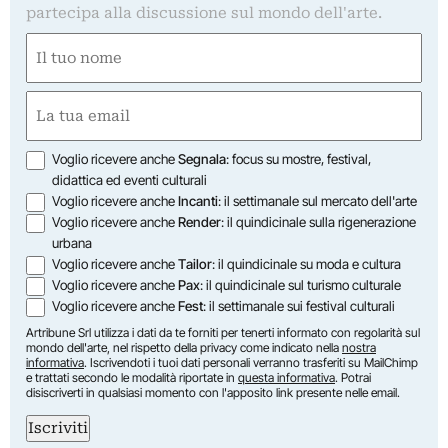
partecipa alla discussione sul mondo dell'arte.
Nome
(Obbligatorio)
Nome
Email
(Obbligatorio)
Opzioni
Voglio ricevere anche
Segnala
: focus su mostre, festival,
didattica ed eventi culturali
Voglio ricevere anche
Incanti
: il settimanale sul mercato dell'arte
Voglio ricevere anche
Render
: il quindicinale sulla rigenerazione
urbana
Voglio ricevere anche
Tailor
: il quindicinale su moda e cultura
Voglio ricevere anche
Pax
: il quindicinale sul turismo culturale
Voglio ricevere anche
Fest
: il settimanale sui festival culturali
Artribune Srl utilizza i dati da te forniti per tenerti informato con regolarità sul
mondo dell'arte, nel rispetto della privacy come indicato nella
nostra
informativa
. Iscrivendoti i tuoi dati personali verranno trasferiti su MailChimp
e trattati secondo le modalità riportate in
questa informativa
. Potrai
disiscriverti in qualsiasi momento con l'apposito link presente nelle email.
Iscriviti