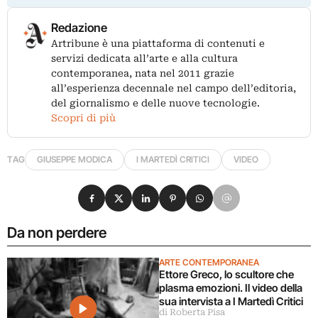
Redazione
Artribune è una piattaforma di contenuti e
servizi dedicata all’arte e alla cultura
contemporanea, nata nel 2011 grazie
all’esperienza decennale nel campo dell’editoria,
del giornalismo e delle nuove tecnologie.
Scopri di più
TAG
GIUSEPPE MODICA
I MARTEDÌ CRITICI
VIDEO
Condividi su Facebook
Condividi su X
Condividi su LinkedIn
Condividi su Pinterest
Condividi su WhatsApp
Condividi su Email
Da non perdere
ARTE CONTEMPORANEA
Ettore Greco, lo scultore che
plasma emozioni. Il video della
sua intervista a I Martedì Critici
di Roberta Pisa