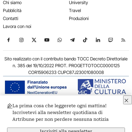
Chi siamo
University
Pubblicità
Travel
Contatti
Produzioni
Lavora con noi
Seguici su Facebook
Seguici su Instagram
Seguici su X
Seguici su YouTube
Seguici su WhatsApp
Seguici su Telegram
Seguici su TikTok
Seguici su Link
Seguici su
Segui
Sito realizzato con il contributo bando TOCC Decreto Direttoriale
n. 385 del 19/10/2022 PROT. PROGETTOTOCC0000125
COR15906233 CUPC87J23001080008
La prima cosa che leggerete ogni mattina!
© 2011-2026 ARTRIBUNE srl – Corso Vittorio Emanuele II, 287 –
Iscrivetevi alla newsletter quotidiana di
00186 Roma - P.I. 11381581005
Artribune per non perdere nessuna notizia
Privacy: Responsabile della protezione dei dati personali
ARTRIBUNE srl – Corso Vittorio Emanuele II, 287 – 00186 Roma
Iscriviti alla newsletter