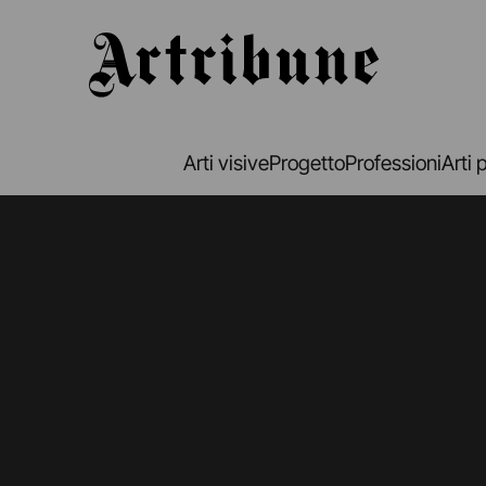
Artribune
Arti visive
Progetto
Professioni
Arti 