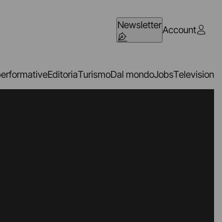
Newsletter
Account
performative
Editoria
Turismo
Dal mondo
Jobs
Television