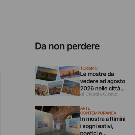
Da non perdere
TURISMO
Le mostre da
vedere ad agosto
2026 nelle città
di Claudia Giraud
d’arte europee
ARTE
CONTEMPORANEA
In mostra a Rimini
i sogni estivi,
poetici e