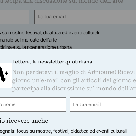
partecipa alla discussione sul mondo dell'arte.
Email
(Obbligatorio)
s su mostre, festival, didattica ed eventi culturali
timanale sul mercato dell'arte
indicinale sulla rigenerazione urbana
dicinale su moda e cultura
inale sul turismo culturale
Lettera, la newsletter quotidiana
anale sui festival culturali
Non perdetevi il meglio di Artribune! Ricevi
giorno un'e-mail con gli articoli del giorno 
i informato con regolarità sul mondo dell'arte, nel rispetto della privacy come indic
i verranno trasferiti su MailChimp e trattati secondo le modalità riportate in
quest
partecipa alla discussione sul mondo dell'ar
o con l'apposito link presente nelle email.
e
Email
gatorio)
(Obbligatorio)
io ricevere anche:
egnala
: focus su mostre, festival, didattica ed eventi culturali