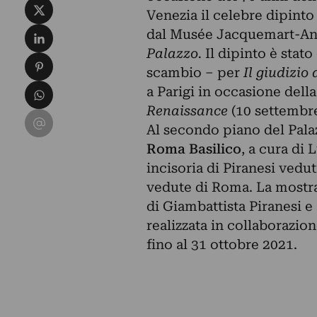
Condividi su X
Venezia il celebre dipint
Condividi su LinkedIn
dal Musée Jacquemart-André
Palazzo.
Il dipinto è stato
Condividi su Pinterest
scambio – per
Il giudizio 
Condividi su WhatsApp
a Parigi in occasione dell
Renaissance
(10 settembre
Condividi su Email
Al secondo piano del Palaz
Roma Basilico
, a cura di
incisoria di Piranesi vedut
vedute di Roma. La mostra
di Giambattista Piranesi e 
realizzata in collaborazion
fino al 31 ottobre 2021.