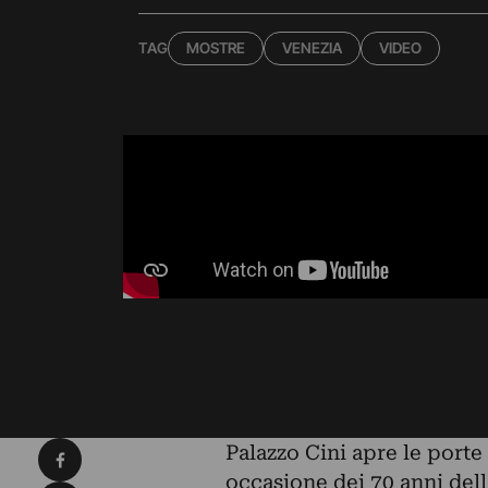
TAG
MOSTRE
VENEZIA
VIDEO
Condividi su Facebook
Palazzo Cini apre le porte
occasione dei 70 anni dell