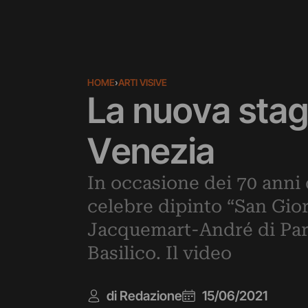
HOME
›
ARTI VISIVE
La nuova stagi
Venezia
In occasione dei 70 anni 
celebre dipinto “San Gior
Jacquemart-André di Pari
Basilico. Il video
di Redazione
15/06/2021