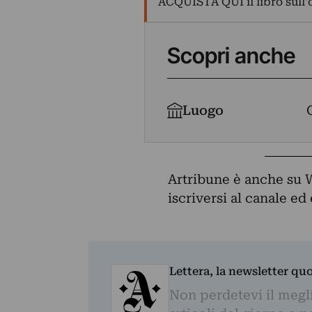
ACQUISTA QUI il libro sull'
Scopri anche
Luogo
Artribune è anche su 
iscriversi al canale e
Lettera, la newsletter qu
Non perdetevi il megli