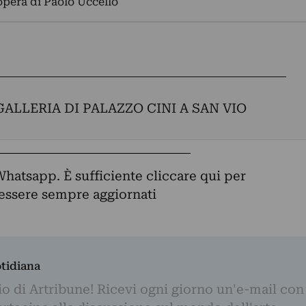
opera di Paolo Uccello
GALLERIA DI PALAZZO CINI A SAN VIO
Whatsapp. È sufficiente
cliccare qui
per
d essere sempre aggiornati
otidiana
o di Artribune! Ricevi ogni giorno un'e-mail con 