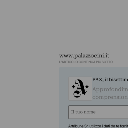
www.palazzocini.it
L'ARTICOLO CONTINUA PIÙ SOTTO
PAX, il bisetti
Approfondime
comprensione 
Nome
(Obbligatorio)
Nome
Artribune Srl utilizza i dati da te forn