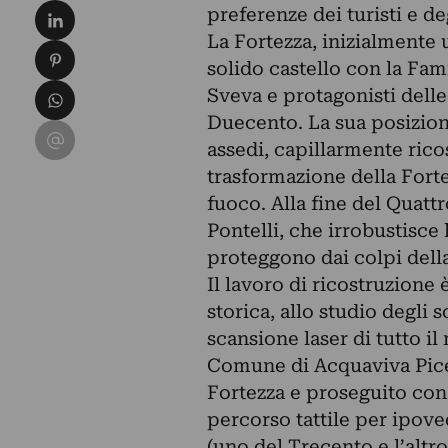
Condividi su LinkedIn
preferenze dei turisti e de
La Fortezza, inizialmente
Condividi su Pinterest
solido castello con la Fam
Condividi su WhatsApp
Sveva e protagonisti delle
Duecento. La sua posizion
Condividi su Email
assedi, capillarmente ricos
trasformazione della Forte
fuoco. Alla fine del Quatt
Pontelli, che irrobustisce
proteggono dai colpi della
Il lavoro di ricostruzione 
storica, allo studio degli
scansione laser di tutto 
Comune di Acquaviva Picen
Fortezza e proseguito con l
percorso tattile per ipove
(uno del Trecento e l’altr