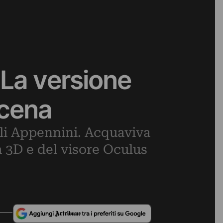
 La versione
icena
gli Appennini. Acquaviva
ca 3D e del visore Oculus