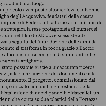
gli abitanti del luogo.
 un piccolo avamposto altomedievale, divenne
iglia degli Acquaviva, feudatari della casata
 imprese di Federico II attorno ai primi anni del
e strategica la rese protagonista di numerosi
truiti nel filmato 3D dove si assiste alla
zza a seguito dell’introduzione delle armi da
rocento si trasforma in rocca grazie a Baccio
 le altissime mura con grandi strapiombi che
 neonata artiglieria.
è stato possibile grazie a un’accurata ricerca
 scavi, alla comparazione dei documenti e alla
il monumento. Il progetto, commissionato dal
a, è iniziato con un lungo restauro della
’istallazione di nuovi pannelli didascalici, un
denti che conta su due plastici della Fortezza
o come è oggi) e la realizzazione del video
La