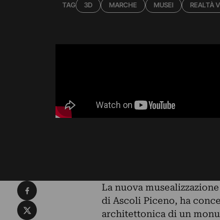
TAG
3D
MARCHE
MUSEI
REALTÀ V
Condividi su Facebook
La nuova musealizzazione 
di Ascoli Piceno, ha concen
Condividi su X
architettonica di un monu