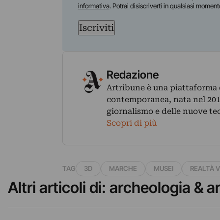
informativa
. Potrai disiscriverti in qualsiasi moment
Iscriviti
Redazione
Artribune è una piattaforma di
contemporanea, nata nel 2011
giornalismo e delle nuove te
Scopri di più
TAG
3D
MARCHE
MUSEI
REALTÀ V
Altri articoli di: archeologia & a