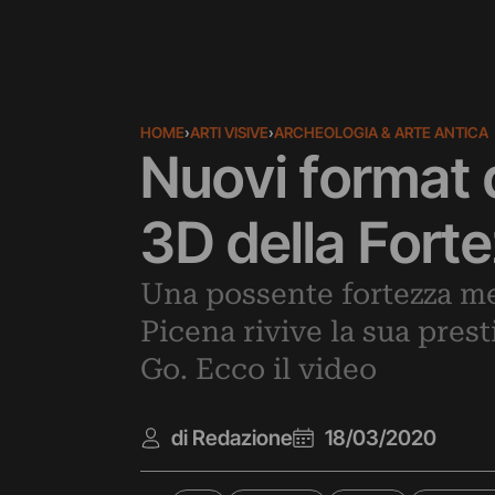
HOME
›
ARTI VISIVE
›
ARCHEOLOGIA & ARTE ANTICA
Nuovi format 
3D della Fort
Una possente fortezza me
Picena rivive la sua prest
Go. Ecco il video
di Redazione
18/03/2020