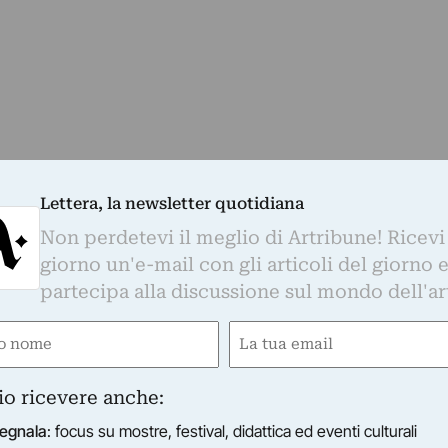
Lettera, la newsletter quotidiana
Non perdetevi il meglio di Artribune! Ricevi
giorno un'e-mail con gli articoli del giorno 
partecipa alla discussione sul mondo dell'ar
e
Email
mparso un raro dipinto di Leonardo da Vinci: è la Mad
gatorio)
(Obbligatorio)
io ricevere anche:
egnala
: focus su mostre, festival, didattica ed eventi culturali