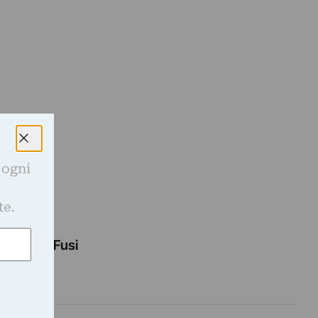
 ogni
e
te.
onna dei Fusi