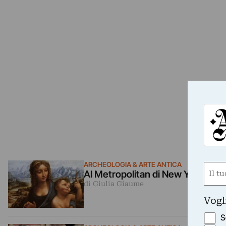
ARCHEOLOGIA & ARTE ANTICA
Nom
Al Metropolitan di New York è co
(Obbli
di Giulia Giaume
Nome
Vogl
S