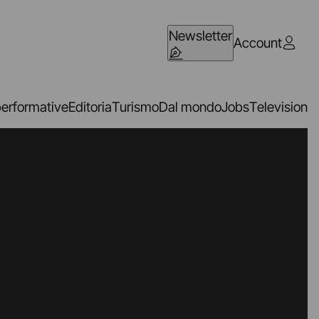
Newsletter
Account
performative
Editoria
Turismo
Dal mondo
Jobs
Television