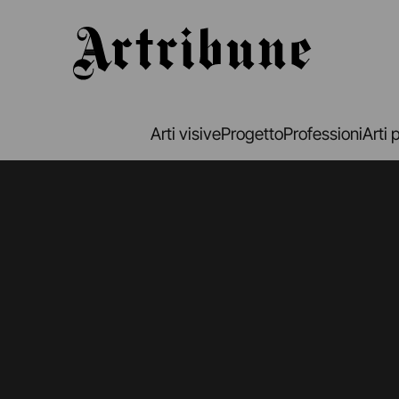
Artribune
Arti visive
Progetto
Professioni
Arti 