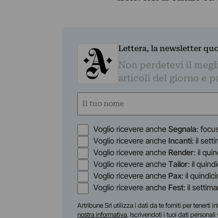
Lettera, la newsletter qu
Non perdetevi il megli
articoli del giorno e 
Nome
(Obbligatorio)
Nome
Opzioni
Voglio ricevere anche
Segnala
: focu
Voglio ricevere anche
Incanti
: il set
Voglio ricevere anche
Render
: il qu
Voglio ricevere anche
Tailor
: il quin
Voglio ricevere anche
Pax
: il quindic
Voglio ricevere anche
Fest
: il settim
Artribune Srl utilizza i dati da te forniti per tenert
nostra informativa
. Iscrivendoti i tuoi dati personal