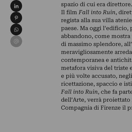
Condividi su LinkedIn
spazio di cui era direttore
Il film
Fall into Ruin
, dire
Condividi su Pinterest
regista alla sua villa aten
Condividi su WhatsApp
paese. Ma oggi l’edificio,
abbandono, come mostra i
Condividi su Email
di massimo splendore, all’i
meravigliosamente arredat
contemporanea e antichità.
metafora visiva del triste 
e più volte accusato, negli
ricettazione, spaccio e ist
Fall into Ruin
, che fa par
dell’Arte
, verrà proiettato
Compagnia di Firenze il p