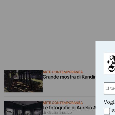
ARTE CONTEMPORANEA
Grande mostra di Kandinskij a Ro
Nom
(Obbli
Nome
Vogl
ARTE CONTEMPORANEA
Le fotografie di Aurelio Amendola 
S
di Giulia Bianco