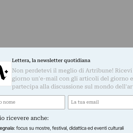
Lettera, la newsletter quotidiana
Non perdetevi il meglio di Artribune! Ricevi
giorno un'e-mail con gli articoli del giorno 
partecipa alla discussione sul mondo dell'ar
ma dopo oltre 25 anni. A Palazzo Bonaparte oltre 70
e
Email
gatorio)
(Obbligatorio)
io ricevere anche:
in dialogo coi capolavori dell’arte in mostra a Milano
egnala
: focus su mostre, festival, didattica ed eventi culturali