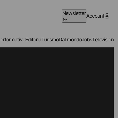
Newsletter
Account
performative
Editoria
Turismo
Dal mondo
Jobs
Television