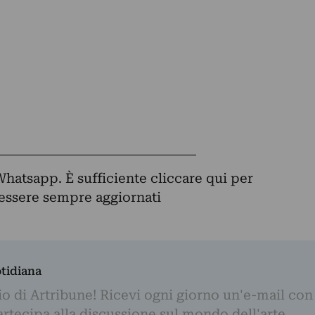
Whatsapp. È sufficiente
cliccare qui
per
d essere sempre aggiornati
otidiana
o di Artribune! Ricevi ogni giorno un'e-mail con 
partecipa alla discussione sul mondo dell'arte.