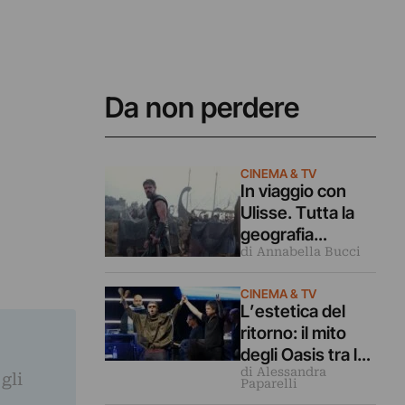
Da non perdere
CINEMA & TV
In viaggio con
Ulisse. Tutta la
geografia
di Annabella Bucci
dell’Odissea di
Christopher
CINEMA & TV
Nolan
L’estetica del
ritorno: il mito
degli Oasis tra la
di Alessandra
premiere di
gli
Paparelli
Londra e Venezia