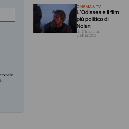
2026
CINEMA & TV
L’Odissea è il film
più politico di
Nolan
di Christian
Caliandro
ato nella
a