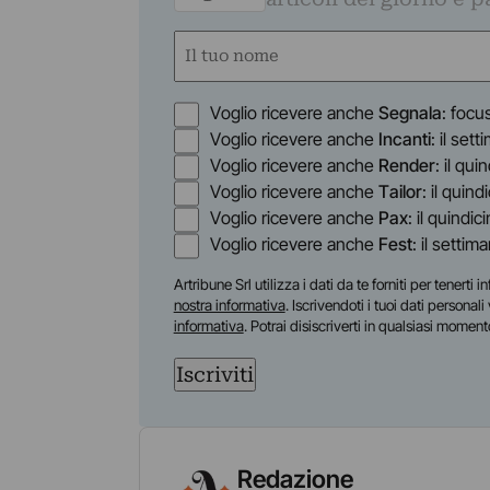
Nome
(Obbligatorio)
Nome
Opzioni
Voglio ricevere anche
Segnala
: focu
Voglio ricevere anche
Incanti
: il set
Voglio ricevere anche
Render
: il qu
Voglio ricevere anche
Tailor
: il quin
Voglio ricevere anche
Pax
: il quindic
Voglio ricevere anche
Fest
: il settim
Artribune Srl utilizza i dati da te forniti per tenert
nostra informativa
. Iscrivendoti i tuoi dati personal
informativa
. Potrai disiscriverti in qualsiasi moment
Iscriviti
Redazione