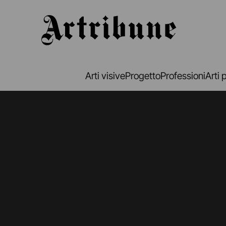
Artribune
Arti visive
Progetto
Professioni
Arti 