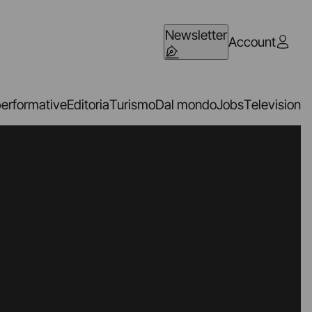
Newsletter
Account
performative
Editoria
Turismo
Dal mondo
Jobs
Television