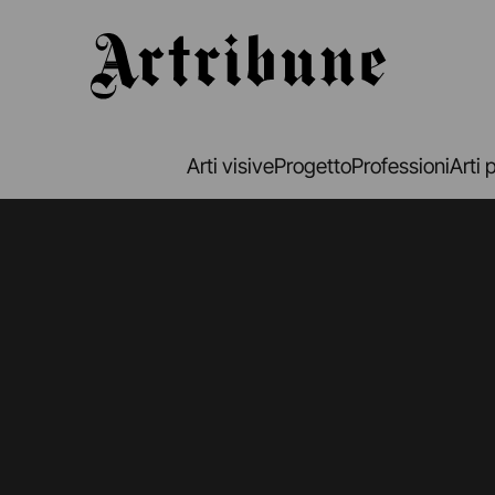
Artribune
Arti visive
Progetto
Professioni
Arti 