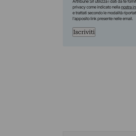
Artribune Srl utilizza i dati da te forn
privacy come indicato nella
nostra i
e trattati secondo le modalità riporta
l'apposito link presente nelle email.
Iscriviti