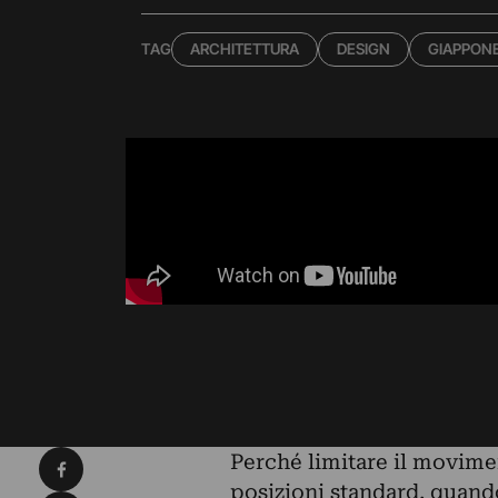
TAG
ARCHITETTURA
DESIGN
GIAPPON
Condividi su Facebook
Perché limitare il movimen
posizioni standard, quando