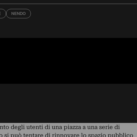
E
NENDO
to degli utenti di una piazza a una serie di
 si può tentare di rinnovare lo spazio pubblico