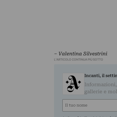
– Valentina Silvestrini
L'ARTICOLO CONTINUA PIÙ SOTTO
Incanti, il sett
Informazioni,
gallerie e mol
Nome
(Required)
First