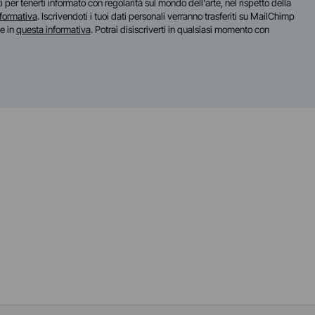
iti per tenerti informato con regolarità sul mondo dell'arte, nel rispetto della
nformativa
. Iscrivendoti i tuoi dati personali verranno trasferiti su MailChimp
te in
questa informativa
. Potrai disiscriverti in qualsiasi momento con