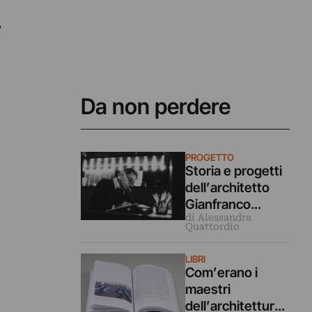
,
Da non perdere
PROGETTO
Storia e progetti
dell’architetto
Gianfranco
di Alessandra
Frattini a 100 anni
Quattordio
dalla sua nascita
LIBRI
Com’erano i
maestri
dell’architettura