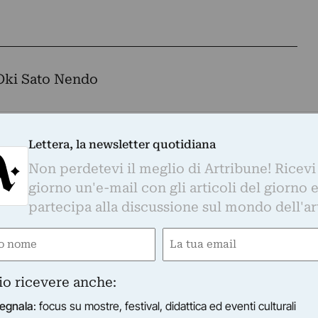
Oki Sato Nendo
Lettera, la newsletter quotidiana
Whatsapp. È sufficiente
cliccare qui
per
Non perdetevi il meglio di Artribune! Ricevi
d essere sempre aggiornati
giorno un'e-mail con gli articoli del giorno 
partecipa alla discussione sul mondo dell'ar
e
Email
otidiana
ired)
(Required)
o di Artribune! Ricevi ogni giorno un'e-mail con 
io ricevere anche:
partecipa alla discussione sul mondo dell'arte.
egnala
: focus su mostre, festival, didattica ed eventi culturali
Email