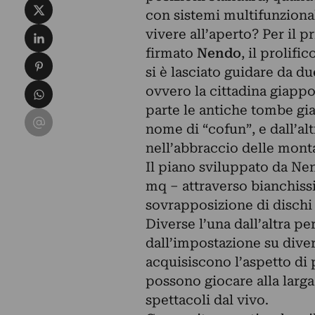
Condividi su X
con sistemi multifunzionali
Condividi su LinkedIn
vivere all’aperto? Per il 
firmato
Nendo
, il prolifi
Condividi su Pinterest
si è lasciato guidare da d
Condividi su WhatsApp
ovvero la cittadina giappo
parte le antiche tombe gia
Condividi su Email
nome di “cofun”, e dall’alt
nell’abbraccio delle mont
Il piano sviluppato da Ne
mq – attraverso bianchissi
sovrapposizione di dischi 
Diverse l’una dall’altra p
dall’impostazione su diversi
acquisiscono l’aspetto di p
possono giocare alla larga
spettacoli dal vivo.